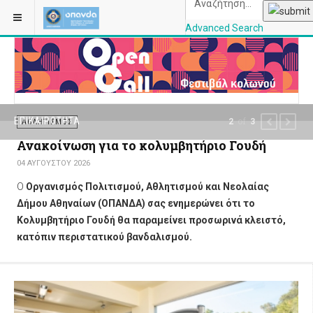
Advanced Search
OPANDAcityofathe
ΕΠΙΚΑΙΡΌΤΗΤΑ
of
2
3
PREVIOUS
NEXT
ΑΘΛΗΤΙΣΜΌΣ
Ανακοίνωση για το κολυμβητήριο Γουδή
04 ΑΥΓΟΎΣΤΟΥ 2026
Ο
Οργανισμός Πολιτισμού, Αθλητισμού και Νεολαίας
Δήμου Αθηναίων (ΟΠΑΝΔΑ) σ
ας ενημερώνει ότι το
Κολυμβητήριο Γουδή θα παραμείνει προσωρινά κλειστό,
κατόπιν περιστατικού βανδαλισμού.