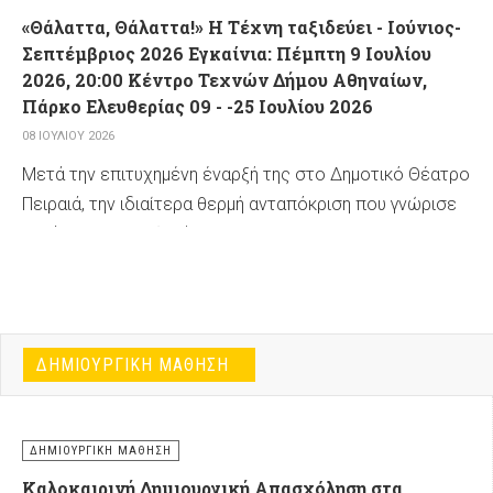
βιώσει την τέχνη και να διασκεδάσει στη γειτονιά του.
«Θάλαττα, Θάλαττα!» Η Τέχνη ταξιδεύει - Ιούνιος-
Σεπτέμβριος 2026 Εγκαίνια: Πέμπτη 9 Ιουλίου
2026, 20:00 Κέντρο Τεχνών Δήμου Αθηναίων,
Πάρκο Ελευθερίας 09 - -25 Ιουλίου 2026
08 ΙΟΥΛΊΟΥ 2026
Μετά την επιτυχημένη έναρξή της στο Δημοτικό Θέατρο
Πειραιά, την ιδιαίτερα θερμή ανταπόκριση που γνώρισε
κατά την παρουσίασή της στο Knossos Palace της
Minoan Lines, -όπου για πρώτη φορά μια έκθεση
σύγχρονης τέχνης και ποίησης ταξίδεψε πάνω σε εν
λειτουργία επιβατηγό πλοίο-, και την παρουσίασή της
στο Μουσείο Εικαστικών Τεχνών Ηρακλείου, η
ΔΗΜΙΟΥΡΓΙΚΉ ΜΆΘΗΣΗ
πολιτιστική και περιβαλλοντική πρωτοβουλία
«ΘΑΛΑΤΤΑ, ΘΑΛΑΤΤΑ!!»
συνεχίζει το ταξίδι της στην
Αθήνα.
ΔΗΜΙΟΥΡΓΙΚΉ ΜΆΘΗΣΗ
Καλοκαιρινή Δημιουργική Απασχόληση στα