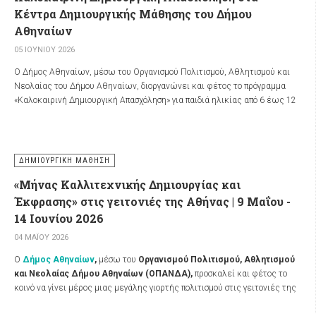
Κέντρα Δημιουργικής Μάθησης του Δήμου
Αθηναίων
05 ΙΟΥΝΊΟΥ 2026
Ο Δήμος Αθηναίων, μέσω του Οργανισμού Πολιτισμού, Αθλητισμού και
Νεολαίας του Δήμου Αθηναίων, διοργανώνει και φέτος το πρόγραμμα
«Καλοκαιρινή Δημιουργική Απασχόληση» για παιδιά ηλικίας από 6 έως 12
ετών (γεννημένα 2014 – 2020), που θα πραγματοποιηθεί από τις 16
Ιουνίου έως τις 17 Ιουλίου 2026 στα Κέντρα Δημιουργικής Μάθησης σε
πέντε γειτονιές της πόλης, με ελεύθερη συμμετοχή.
ΔΗΜΙΟΥΡΓΙΚΉ ΜΆΘΗΣΗ
Τα Κέντρα Δημιουργικής Μάθησης Αγίου Παύλου, Βαφειοχωρίου, Κάτω
Πετραλώνων, Ευελπίδων και Σεπολίων υποδέχονται τα παιδιά της πόλης
«Μήνας Καλλιτεχνικής Δημιουργίας και
για να ζήσουν μία συναρπαστική καλοκαιρινή εμπειρία αξιοποιώντας
Έκφρασης» στις γειτονιές της Αθήνας | 9 Μαΐου -
ποιοτικά, δημιουργικά και διασκεδαστικά το ελεύθερό τους χρόνο, μέσα
14 Ιουνίου 2026
από δραστηριότητες που ενισχύουν την ελεύθερη έκφραση και τη
μάθηση.
04 ΜΑΪ́ΟΥ 2026
Το πρόγραμμα της Καλοκαιρινής Δημιουργικής Απασχόλησης θα
Ο
Δήμος Αθηναίων
,
μέσω του
Οργανισμού Πολιτισμού, Αθλητισμού
περιλαμβάνει ομαδικά παιδαγωγικά παιχνίδια, παιχνίδια γνώσεων και
και Νεολαίας Δήμου Αθηναίων (ΟΠΑΝΔΑ)
,
προσκαλεί και φέτος το
επίλυσης γρίφων, μουσικοκινητική αγωγή και χορό, χορευτικά και
κοινό να γίνει μέρος μιας μεγάλης γιορτής πολιτισμού στις γειτονιές της
θεατρικά παιχνίδια, κουκλοθέατρο, εργαστήριο εκπαιδευτικής
πόλης.
Ο «Μήνας Καλλιτεχνικής Δημιουργίας και Έκφρασης»
θα
ρομποτικής, μουσική παιδεία, ομάδες μοντέρνων και παραδοσιακών
πραγματοποιηθεί
από τις 9 Μαΐου έως τις 14 Ιουνίου 2026.