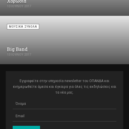
Χορωδία
Βαφειοχωρίου & Καρολίδου 2, τηλ.: 210-6427770
13 ΙΟΥΛΊΟΥ 2017
Κέντρο Δημιουργικής Μάθησης Σεπολίων Δήμου Αθηναίων: Λαμπόβου
4, τηλ.: 210-5130854
ΜΟΥΣΙΚΆ ΣΎΝΟΛΑ
Big Band
13 ΙΟΥΛΊΟΥ 2017
Εγγραφείτε στην υπηρεσία newsletter του ΟΠΑΝΔΑ και
ενημερωθείτε άμεσα και έγκαιρα για όλες τις εκδηλώσεις και
τα νέα μας.