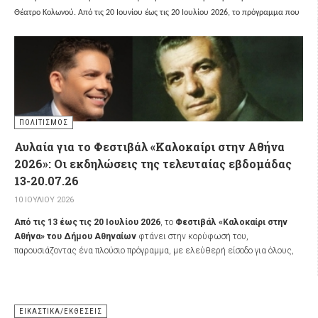
Θέατρο Κολωνού.
Από τις 20 Ιουνίου έως τις 20 Ιουλίου 2026, το πρόγραμμα που
επιμελήθηκε ο Οργανισμός Πολιτισμού, Αθλητισμού και Νεολαίας του Δήμου
Αθηναίων (ΟΠΑΝΔΑ)
μετέτρεψε 50 γειτονιές της πρωτεύουσας σε καθημερινό
σημείο συνάντησης τέχνης και ψυχαγωγίας.
ΠΟΛΙΤΙΣΜΌΣ
Αυλαία για το Φεστιβάλ «Καλοκαίρι στην Αθήνα
2026»: Οι εκδηλώσεις της τελευταίας εβδομάδας
13-20.07.26
10 ΙΟΥΛΊΟΥ 2026
Από τις 13 έως τις 20 Ιουλίου 2026
, το
Φεστιβάλ «Καλοκαίρι στην
Αθήνα» του Δήμου Αθηναίων
φτάνει στην κορύφωσή του,
παρουσιάζοντας ένα πλούσιο πρόγραμμα, με ελεύθερή είσοδο για όλους,
που φέρνει τον πολιτισμό, την τέχνη και τη διασκέδαση σε ολόκληρη την
πόλη. Το πρόγραμμα των δράσεων σε 50 σημεία στις επτά Δημοτικές
Κοινότητες επιμελήθηκε ο
Οργανισμός Πολιτισμού, Αθλητισμού και
Νεολαίας του Δήμου Αθηναίων (ΟΠΑΝΔΑ)
, καλώντας το κοινό να
ΕΙΚΑΣΤΙΚΆ/ΕΚΘΈΣΕΙΣ