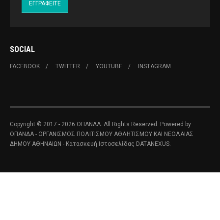
SOCIAL
FACEBOOK
TWITTER
YOUTUBE
INSTAGRAM
Copyright © 2017 - 2026 ΟΠΑΝΔΑ. All Rights Reserved. Powered by
ΟΠΑΝΔΑ - ΟΡΓΑΝΙΣΜΟΣ ΠΟΛΙΤΙΣΜΟΥ ΑΘΛΗΤΙΣΜΟΥ ΚΑΙ ΝΕΟΛΑΙΑΣ
ΔΗΜΟΥ ΑΘΗΝΑΙΩΝ
- Κατασκευή Ιστοσελίδας
DATANEXUS.