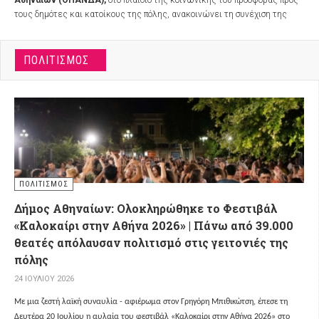
Αθηναίων (ΟΠΑΝΔΑ),
στο πλαίσιο της κοινωνικής του προσφοράς προς
τους δημότες και κατοίκους της πόλης, ανακοινώνει τη συνέχιση της
λειτουργίας τριών κλιματιζόμενων γυμναστηρίων του για τον μήνα
Αύγουστο, προσφέροντας έκπτωση 50% στις συνδρομές για το διάστημα
από 3 έως 28 Αυγούστου 2026.
ΠΟΛΙΤΙΣΜΌΣ
ΠΟΛΙΤΙΣΜΌΣ
Δήμος Αθηναίων: Ολοκληρώθηκε το Φεστιβάλ
«Καλοκαίρι στην Αθήνα 2026» | Πάνω από 39.000
θεατές απόλαυσαν πολιτισμό στις γειτονιές της
πόλης
24 ΙΟΥΛΊΟΥ 2026
Με μια ζεστή λαϊκή συναυλία - αφιέρωμα στον Γρηγόρη Μπιθικώτση, έπεσε τη
Δευτέρα 20 Ιουλίου η αυλαία του φεστιβάλ «Καλοκαίρι στην Αθήνα 2026» στο