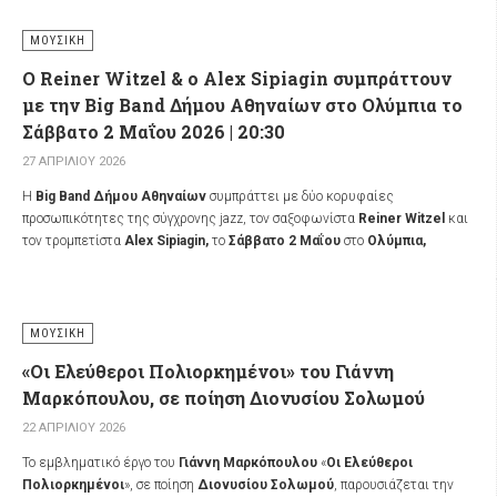
ΜΟΥΣΙΚΉ
Ο Reiner Witzel & ο Alex Sipiagin συμπράττουν
με την Big Band Δήμου Αθηναίων στο Ολύμπια το
Σάββατο 2 Μαΐου 2026 | 20:30
27 ΑΠΡΙΛΊΟΥ 2026
Η
Big Band Δήμου Αθηναίων
συμπράττει με δύο κορυφαίες
προσωπικότητες της σύγχρονης jazz, τον σαξοφωνίστα
Reiner Witzel
και
τον τρομπετίστα
Alex Sipiagin,
το
Σάββατο 2 Μαΐου
στο
Ολύμπια,
Δημοτικό Μουσικό Θέατρο «Μαρία Κάλλας»
σε μια ξεχωριστή
συνάντηση που φέρνει στη σκηνή την εμπειρία δεκαετιών από τη διεθνή
δισκογραφία. Ο Witzel και ο Sipiagin, έχοντας συνεργαστεί με θρύλους
της jazz και διαγράψει μακρά πορεία στα μεγαλύτερα φεστιβάλ του
ΜΟΥΣΙΚΉ
κόσμου, μεταφέρουν τον προσωπικό τους ήχο στην Αθήνα, μέσα από ένα
«Οι Ελεύθεροι Πολιορκημένοι» του Γιάννη
πρόγραμμα που βασίζεται στις δικές τους συνθέσεις.
Μαρκόπουλου, σε ποίηση Διονυσίου Σολωμού
22 ΑΠΡΙΛΊΟΥ 2026
Το εμβληματικό έργο του
Γιάννη Μαρκόπουλου
«
Οι Ελεύθεροι
Πολιορκημένοι
», σε ποίηση
Διονυσίου Σολωμού
, παρουσιάζεται την