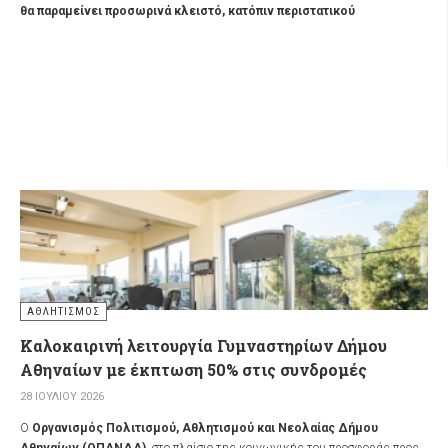
Εισιτήρια:
ταμείο θεάτρου Τρίτη – Παρασκευή 11:00 -18:00 &
θα παραμείνει προσωρινά κλειστό, κατόπιν περιστατικού
Οι Ελεύθεροι Πολιορκημένοι | Εισιτήρια online! | More.com
βανδαλισμού.
ΑΘΛΗΤΙΣΜΌΣ
Καλοκαιρινή λειτουργία Γυμναστηρίων Δήμου
Αθηναίων με έκπτωση 50% στις συνδρομές
28 ΙΟΥΛΊΟΥ 2026
Ο
Οργανισμός Πολιτισμού, Αθλητισμού και Νεολαίας Δήμου