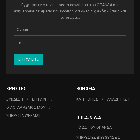
Εγγραφείτε στην υπηρεσία newsletter του ΟΠΑΝΔΑ και
ενημερωθείτε άμεσα και έγκαιρα για όλες τις εκδηλώσεις και
τα νέα μας.
ΧΡΉΣΤΕΣ
ΒΟΉΘΕΙΑ
ΣΎΝΔΕΣΗ
ΕΓΓΡΑΦΉ
ΚΑΤΗΓΟΡΊΕΣ
ΑΝΑΖΉΤΗΣΗ
Ο ΛΟΓΑΡΙΑΣΜΌΣ ΜΟΥ
ΥΠΗΡΕΣΊΑ WEBMAIL
Ο.Π.Α.Ν.Δ.Α.
ΤΟ ΔΣ ΤΟΥ ΟΠΑΝΔΑ
ΥΠΗΡΕΣΊΕΣ-ΔΙΕΥΘΎΝΣΕΙΣ