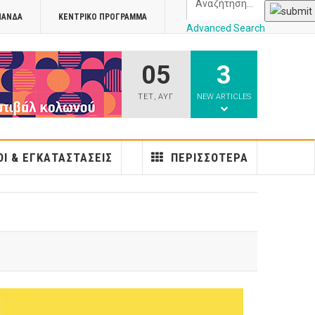
ΠΑΝΔΑ
ΚΕΝΤΡΙΚΌ ΠΡΌΓΡΑΜΜΑ
Advanced Search
05
3
athens
ΤΕΤ
,
ΑΥΓ
NEW ARTICLES
Ι & ΕΓΚΑΤΑΣΤΆΣΕΙΣ
ΠΕΡΙΣΣΌΤΕΡΑ