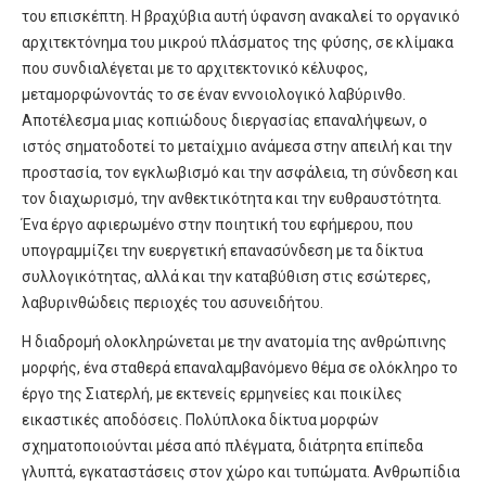
του επισκέπτη. Η βραχύβια αυτή ύφανση ανακαλεί το οργανικό
αρχιτεκτόνημα του μικρού πλάσματος της φύσης, σε κλίμακα
που συνδιαλέγεται με το αρχιτεκτονικό κέλυφος,
μεταμορφώνοντάς το σε έναν εννοιολογικό λαβύρινθο.
Αποτέλεσμα μιας κοπιώδους διεργασίας επαναλήψεων, ο
ιστός σηματοδοτεί το μεταίχμιο ανάμεσα στην απειλή και την
προστασία, τον εγκλωβισμό και την ασφάλεια, τη σύνδεση και
τον διαχωρισμό, την ανθεκτικότητα και την ευθραυστότητα.
Ένα έργο αφιερωμένο στην ποιητική του εφήμερου, που
υπογραμμίζει την ευεργετική επανασύνδεση με τα δίκτυα
συλλογικότητας, αλλά και την καταβύθιση στις εσώτερες,
λαβυρινθώδεις περιοχές του ασυνειδήτου.
Η διαδρομή ολοκληρώνεται με την ανατομία της ανθρώπινης
μορφής, ένα σταθερά επαναλαμβανόμενο θέμα σε ολόκληρο το
έργο της Σιατερλή, με εκτενείς ερμηνείες και ποικίλες
εικαστικές αποδόσεις. Πολύπλοκα δίκτυα μορφών
σχηματοποιούνται μέσα από πλέγματα, διάτρητα επίπεδα
γλυπτά, εγκαταστάσεις στον χώρο και τυπώματα. Ανθρωπίδια