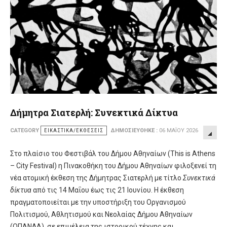
Δήμητρα Σιατερλή: Συνεκτικά Δίκτυα
CATEGORY
ΕΙΚΑΣΤΙΚΆ/ΕΚΘΈΣΕΙΣ
ΔΗΜΟΣΙΕΎΘΗΚΕ :
06 ΜΑΪ́ΟΥ 2026
Στο πλαίσιο του Φεστιβάλ του Δήμου Αθηναίων (This is Athens
– City Festival) η Πινακοθήκη του Δήμου Αθηναίων φιλοξενεί τη
νέα ατομική έκθεση της Δήμητρας Σιατερλή με τίτλο
Συνεκτικά
δίκτυα
από τις 14 Μαΐου έως τις 21 Ιουνίου. Η έκθεση
πραγματοποιείται με την υποστήριξη του Οργανισμού
Πολιτισμού, Αθλητισμού και Νεολαίας Δήμου Αθηναίων
(ΟΠΑΝΔΑ), σε επιμέλεια της ιστορικού τέχνης και