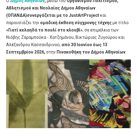
Ο
Δήμος Αθηναίων
,
μέσω του
Οργανισμού Πολιτισμού,
Αθλητισμού και Νεολαίας Δήμου Αθηναίων
(ΟΠΑΝΔΑ)
συνεργάζεται με το
Just
Art
Project
και
παρουσιάζει την
ομαδική έκθεση σύγχρονης τέχνης
με τίτλο
«Γιατί κελαηδά το πουλί στο κλουβί»
, σε επιμέλεια των
Νιόβης Ζαραμπούκα - Χατζημάνου, Βικτώριας Ζυγούρου και
Αλέξανδρου Κασσανδρινού,
από 30 Ιουνίου έως 13
Σεπτεμβρίου 2026,
στην
Πινακοθήκη του Δήμου Αθηναίων
.