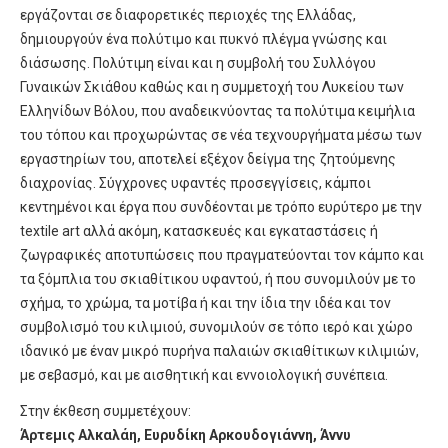
εργάζονται σε διαφορετικές περιοχές της Ελλάδας,
δημιουργούν ένα πολύτιμο και πυκνό πλέγμα γνώσης και
διάσωσης. Πολύτιμη είναι και η συμβολή του Συλλόγου
Γυναικών Σκιάθου καθώς και η συμμετοχή του Λυκείου των
Ελληνίδων Βόλου, που αναδεικνύοντας τα πολύτιμα κειμήλια
του τόπου και προχωρώντας σε νέα τεχνουργήματα μέσω των
εργαστηρίων του, αποτελεί εξέχον δείγμα της ζητούμενης
διαχρονίας. Σύγχρονες υφαντές προσεγγίσεις, κάμποι
κεντημένοι και έργα που συνδέονται με τρόπο ευρύτερο με την
textile art αλλά ακόμη, κατασκευές και εγκαταστάσεις ή
ζωγραφικές αποτυπώσεις που πραγματεύονται τον κάμπο και
τα ξόμπλια του σκιαθίτικου υφαντού, ή που συνομιλούν με το
σχήμα, το χρώμα, τα μοτίβα ή και την ίδια την ιδέα και τον
συμβολισμό του κιλιμιού, συνομιλούν σε τόπο ιερό και χώρο
ιδανικό με έναν μικρό πυρήνα παλαιών σκιαθίτικων κιλιμιών,
με σεβασμό, και με αισθητική και εννοιολογική συνέπεια.
Στην έκθεση συμμετέχουν:
Άρτεμις Αλκαλάη, Ευρυδίκη Αρκουδογιάννη, Άννυ