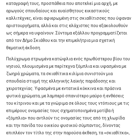
καταγραφή τους, προσπάθεια που αποτελεί μια αρχή, με
αρωγούς σπουδαίους και ευαίσθητους εικαστικούς
καλλιτέχνες, είναι αφιερωμένη στις σκιαθίτισσες που ύφαναν
αριστουργήματα, αλλά και στις ελάχιστες που εξακολουθούν
ως σήμερα να υφαίνουν. Σύντομα εξάλλου προγραμματίζεται
από τον Δήμο Σκιάθου και την επιμελήτρια μια σχετική
θεματική έκδοση.
Πολύχρωμα στρωμένα κατώφλια ενός πρωθύστερου βίου του
νησιού, πλουμισμένα με περίτεχνα ξόμπλια και υφασμένα με
ζωηρά χρώματα, τα σκιαθίτικα κιλίμια συνιστούν μια
σπουδαία στιγμή της ελληνικής λαϊκής παράδοσης και
χειροτεχνίας. Υφασμένα με εντατικά κόκκινα και πράσινα
φυτικά χρώματα, με λαμπερό σπανιότερο μαύρο ή ενθέσεις
του κίτρινου και με τα γνώριμα σε όλους τους ντόπιους με τις
επιμέρους ονομασίες τους σχηματοποιημένα μοτίβα ή
«ξόμπλια» που αντλούν τις ονομασίες τους από τη χλωρίδα
και την πανίδα του οικείου φυσικού σύμπαντος, δίνοντας
επιπλέον τον τίτλο της στην παρούσα έκθεση, τα «σκιαθίτκα»,