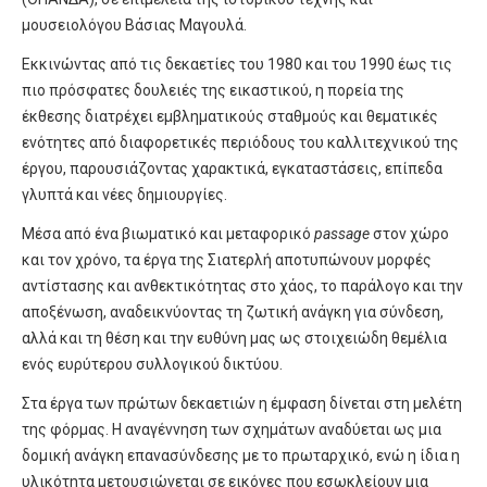
μουσειολόγου Βάσιας Μαγουλά.
Εκκινώντας από τις δεκαετίες του 1980 και του 1990 έως τις
πιο πρόσφατες δουλειές της εικαστικού, η πορεία της
έκθεσης διατρέχει εμβληματικούς σταθμούς και θεματικές
ενότητες από διαφορετικές περιόδους του καλλιτεχνικού της
έργου, παρουσιάζοντας χαρακτικά, εγκαταστάσεις, επίπεδα
γλυπτά και νέες δημιουργίες.
Μέσα από ένα βιωματικό και μεταφορικό
passage
στον χώρο
και τον χρόνο, τα έργα της Σιατερλή αποτυπώνουν μορφές
αντίστασης και ανθεκτικότητας στο χάος, το παράλογο και την
αποξένωση, αναδεικνύοντας τη ζωτική ανάγκη για σύνδεση,
αλλά και τη θέση και την ευθύνη μας ως στοιχειώδη θεμέλια
ενός ευρύτερου συλλογικού δικτύου.
Στα έργα των πρώτων δεκαετιών η έμφαση δίνεται στη μελέτη
της φόρμας. Η αναγέννηση των σχημάτων αναδύεται ως μια
δομική ανάγκη επανασύνδεσης με το πρωταρχικό, ενώ η ίδια η
υλικότητα μετουσιώνεται σε εικόνες που εσωκλείουν μια