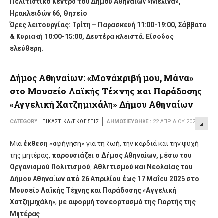
Πολιτιστικό Κέντρο του Δήμου Αθηναίων «Μελίνα»
,
Ηρακλειδών 66, Θησείο
Ώρες λειτουργίας: Τρίτη – Παρασκευή 11:00-19:00, Σάββατο
& Κυριακή 10:00-15:00, Δευτέρα κλειστά. Είσοδος
ελεύθερη.
Δήμος Αθηναίων: «Μονάκριβή μου, Μάνα»
στο Μουσείο Λαϊκής Τέχνης και Παράδοσης
«Αγγελική Χατζημιχάλη» Δήμου Αθηναίων
CATEGORY
ΕΙΚΑΣΤΙΚΆ/ΕΚΘΈΣΕΙΣ
ΔΗΜΟΣΙΕΎΘΗΚΕ :
22 ΑΠΡΙΛΊΟΥ 2026
Μια
έκθεση
«αφήγηση» για τη ζωή, την καρδιά και την ψυχή
της μητέρας,
παρουσιάζει ο Δήμος Αθηναίων, μέσω του
Οργανισμού Πολιτισμού, Αθλητισμού και Νεολαίας του
Δήμου Αθηναίων από 26 Απριλίου έως 17 Μαΐου 2026 στο
Μουσείο Λαϊκής Τέχνης και Παράδοσης «Αγγελική
Χατζημιχάλη»
,
με αφορμή τον εορτασμό της Γιορτής της
Μητέρας