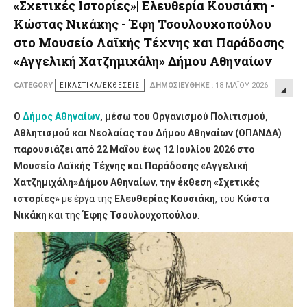
«Σχετικές Ιστορίες»| Ελευθερία Κουσιάκη -
Κώστας Νικάκης - Έφη Τσουλουχοπούλου
στο Μουσείο Λαϊκής Τέχνης και Παράδοσης
«Αγγελική Χατζημιχάλη» Δήμου Αθηναίων
CATEGORY
ΕΙΚΑΣΤΙΚΆ/ΕΚΘΈΣΕΙΣ
ΔΗΜΟΣΙΕΎΘΗΚΕ :
18 ΜΑΪ́ΟΥ 2026
Ο
Δήμος Αθηναίων
, μέσω του
Οργανισμού Πολιτισμού,
Αθλητισμού και Νεολαίας του Δήμου Αθηναίων (ΟΠΑΝΔΑ)
παρουσιάζει
από 22 Μαΐου έως 12 Ιουλίου 2026
στο
Μουσείο Λαϊκής Τέχνης και Παράδοσης «Αγγελική
Χατζημιχάλη»
Δήμου Αθηναίων
,
την έκθεση «
Σχετικές
ιστορίες
»
με έργα της
Ελευθερίας Κουσιάκη
, του
Κώστα
Νικάκη
και της
Έφης Τσουλουχοπούλου
.