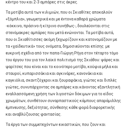
κέντρο του και 2-3 αμπάρες στις άκρες.
Τα μοτίβα αυτά των κιλιμιών, που οι Σκιαθίτες αποκαλούν
«ξόμπλια», γεωμετρικά και με έντονα καθαρά χρώματα
-κόκκινο, πράσινο ή κίτρινο συνήθως-, δουλεύονται στις
στενόμακρες αμπάρες που μετά ενώνονται. Τα μοτίβα αυτά,
που οι Σκιαθίτισσες ακόμη ξεχωρίζουν και κατονομάζουν με
τα «χαϊδευτικά» τους ονόματα, δημοσιεύονται επίσης με
ευκρινή σχέδια από τον παπα-Γιώργη Ρήγα στον τέταρτο τόμο
του έργου του για τον λαϊκό πολιτισμό της Σκιάθου: ψάρες και
ψαρίτσες που είναι και το κοινότερο μοτίβο, κούφια μήλα και
σταυροί, κυπαρισσάκια και αγκινάρες, κανονάκια και
καγκιόλια, σκαντζόχεροι και ξουραφάκια, γιώτες και διπλές
γιώτες, συνυπάρχοντας σε αμπάρες και κάνοντας εξαντλητική
εναλλασσόμενη χρήση των λιγοστών δόκιμων για το είδος
χρωμάτων, συνθέτουν συναρπαστικούς κάμπους απαράμιλλης
έμπνευσης, δεξιότητας, σύνθεσης κάθε φορά διαφορετικής
και αναβλύζουσας φαντασίας.
Τα έργα των συμμετεχόντων εικαστικών, που ζουν και