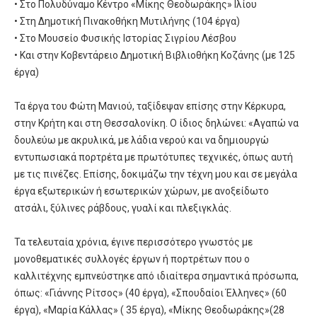
• Στο Πολυδύναμο Κέντρο «Μίκης Θεοδωράκης» Ιλίου
• Στη Δημοτική Πινακοθήκη Μυτιλήνης (104 έργα)
• Στο Μουσείο Φυσικής Ιστορίας Σιγρίου Λέσβου
• Και στην Κοβεντάρειο Δημοτική Βιβλιοθήκη Κοζάνης (με 125
έργα)
Τα έργα του Φώτη Μανιού, ταξίδεψαν επίσης στην Κέρκυρα,
στην Κρήτη και στη Θεσσαλονίκη. Ο ίδιος δηλώνει: «Αγαπώ να
δουλεύω με ακρυλικά, με λάδια νερού και να δημιουργώ
εντυπωσιακά πορτρέτα με πρωτότυπες τεχνικές, όπως αυτή
με τις πινέζες. Επίσης, δοκιμάζω την τέχνη μου και σε μεγάλα
έργα εξωτερικών ή εσωτερικών χώρων, με ανοξείδωτο
ατσάλι, ξύλινες ράβδους, γυαλί και πλεξιγκλάς.
Τα τελευταία χρόνια, έγινε περισσότερο γνωστός με
μονοθεματικές συλλογές έργων ή πορτρέτων που ο
καλλιτέχνης εμπνεύστηκε από ιδιαίτερα σημαντικά πρόσωπα,
όπως: «Γιάννης Ρίτσος» (40 έργα), «Σπουδαίοι Έλληνες» (60
έργα), «Μαρία Κάλλας» ( 35 έργα), «Μίκης Θεοδωράκης»(28