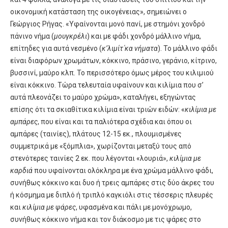
οικονομική κατάσταση της οικογένειας», σημειώνει ο
Γεώργιος Ρήγας. «Υφαίνονται μονό πανί, με στημόνι χονδρό
πάνινο νήμα (
μουγκρέλι
) και με φάδι χονδρό μάλλινο νήμα,
επίτηδες για αυτά νεσμένο (
κ’λιμίτ΄κα νήματα
). Το μάλλινο φάδι
είναι διαφόρων χρωμάτων, κόκκινο, πράσινο, γεράνιο, κίτρινο,
βυσσινί, μαύρο κλπ. Το περισσότερο όμως μέρος του κιλιμιού
είναι κόκκινο. Τώρα τελευταία υφαίνουν και κιλίμια που σ’
αυτά πλεονάζει το μαύρο χρώμα», καταλήγει, εξηγώντας
επίσης ότι τα σκιαθίτικα κιλίμια είναι τριών ειδών: «
κιλίμια με
αμπάρες
, που είναι και τα παλιότερα σχέδια και όπου οι
αμπάρες (ταινίες), πλάτους 12-15 εκ., πλουμισμένες
συμμετρικά με «ξόμπλια», χωρίζονται μεταξύ τους από
στενότερες ταινίες 2 εκ. που λέγονται «λουριά»,
κιλίμια με
καρδιά
που υφαίνονται ολόκληρα με ένα χρώμα μάλλινο φάδι,
συνήθως κόκκινο και δυο ή τρεις αμπάρες στις δύο άκρες του
ή κόσμημα με διπλό ή τριπλό καγκιόλι στις τέσσερις πλευρές
και
κιλίμια με ψάρες
, υφασμένα και πάλι με μονόχρωμο,
συνήθως κόκκινο νήμα και τον διάκοσμο με τις ψάρες στο