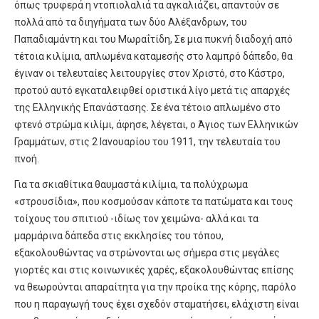
όπως τρυφερά η ντοπιολαλιά τα αγκαλιάζει, απαντούν σε
πολλά από τα διηγήματα των δύο Αλέξανδρων, του
Παπαδιαμάντη και του Μωραΐτίδη, Σε μια πυκνή διαδοχή από
τέτοια κιλίμια, απλωμένα καταμεσής στο λαμπρό δάπεδο, θα
έγιναν οι τελευταίες λειτουργίες στον Χριστό, στο Κάστρο,
προτού αυτό εγκαταλειφθεί οριστικά λίγο μετά τις απαρχές
της Ελληνικής Επανάστασης. Σε ένα τέτοιο απλωμένο στο
φτενό στρώμα κιλίμι, άφησε, λέγεται, ο Άγιος των Ελληνικών
Γραμμάτων, στις 2 Ιανουαρίου του 1911, την τελευταία του
πνοή.
Για τα σκιαθίτικα θαυμαστά κιλίμια, τα πολύχρωμα
«στρουσίδια», που κοσμούσαν κάποτε τα πατώματα και τους
τοίχους του σπιτιού -ιδίως τον χειμώνα- αλλά και τα
μαρμάρινα δάπεδα στις εκκλησίες του τόπου,
εξακολουθώντας να στρώνονται ως σήμερα στις μεγάλες
γιορτές και στις κοινωνικές χαρές, εξακολουθώντας επίσης
να θεωρούνται απαραίτητα για την προίκα της κόρης, παρόλο
που η παραγωγή τους έχει σχεδόν σταματήσει, ελάχιστη είναι