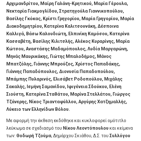
Αρχιμανδρίτου, Μαίρη Γαλάνη-Κρητικού, Μαρία Γέρουλα,
Νεκταρία Γιακμογλίδου, Στρατηγούλα Γιαννικοπούλου,
Βασίλης Γκόκας, Κρίστι Γρηγορίου, Μαρία Γρηγορίου, Μαρία
Διακοδημητρίου, Κατερίνα Καλιτσουνάκη, Δέσποινα
Καλλιγά, Βάσω Καλουδιώτη, Ελπινίκη Καμόσου, Κατερίνα
Κασσαβέτη, Βασίλης Κιλιτσλής, Αλέκος Κυραρίνης, Μαρία
Κώτσου, Αναστάσης Μαδαμόπουλος, Λυδία Μαργαρώνη,
Μηνάς Μαυρικάκης, Γιώτης Μπαλοδήμος, Μάνος
Μπατζόλης, Γιάννης Μπρούζος, Χρίστος Παπαδάκης,
Γιάννης Παπαδόπουλος, Διονυσία Παπαδοπούλου,
Μπάμπης Πυλαρινός, Ελισάβετ Ροδοπούλου, Μιχάλης
Σακαλής, Ισμήνη Σαμανίδου, Ιφιγένεια Σδούκου, Ελένη
Σιούστη, Κατερίνα Σταθάτου, Μαρίνα Στελλάτου, Γιώργος
Τζάνερης, Νίκος Τριανταφύλλου, Αργύρης Χατζημαλλής,
Λύκειο των Ελληνίδων Βόλου.
Με αφορμή την έκθεση εκδόθηκε και κυκλοφορεί ομότιτλο
λεύκωμα σε σχεδιασμό του
Νίκου Λεοντόπουλου
και κείμενα
των:
Θοδωρή Τζούμα
, Δημάρχου Σκιάθου, Δ.Σ. του
Συλλόγου