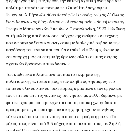
η αρθρογραφία, με εξαίρεση την εκτενή σχετική αναφορά στο
πολύτιμο τετράτομο πόνημα του Σκιαθίτη λαογράφου
Γεωργίου Α. Ρήγα
«Σκιάθου Λαϊκός Πολιτισμός, τεύχος Δ' Υλικός
Βίος- Κοινωνικός Βίος - Λατρεία - Δεισιδαιμονίαι - Λαϊκή Ιατρική»,
Εταιρεία Μακεδονικών Σπουδών, Θεσσαλονίκη, 1970. Η έκθεση
αυτή μελέτης και διάσωσης, σύγχρονης σκέψης και τέχνης,
που αφουγκράζεται και ανιχνεύει με διαλογικό σεβασμό την
παράδοση του τόπου και που θα σταθεί, ελπίζουμε, έναυσμα
και απαρχή μιας συστημικής έρευνας αλλά και μιας σειράς
σχετικών δράσεων και εκδόσεων.
Τα σκιαθίτικα κιλίμια, αναπόσπαστο τεκμήριο της
πολιτισμικής εντοπιότητας, ένας αληθινός θησαυρός του
τοπικού υλικού λαϊκού πολιτισμού, υφασμένα στον αργαλειό
του σπιτιού από τις γυναίκες του νησιού με μαλλί βαμμένο με
φυτικό χρώμα που προέρχεται από τη τοπική χλωρίδα και
προορισμένα για αυστηρά οικιακή χρήση, έχουν συνήθως
κόκκινο κάμπο και σπανιότερα πράσινο, μαύρο ή μπλε. «Το
μήκος τους είναι από 3-5 πήχες και το πλάτος τους με 2 ή 3 ή
και 4 φύλλα, ανάλογα με τις διαστάσεις του σπιτιού και την