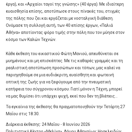
έργα), και «Αρχαίοι ταγοί της γνώσης» (40 έργα). Με ιδιαίτερη
ευαισθησία επίσης, αποτύπωσε στους πίνακές του, στιγμές
της πόλης που ζει και εργάζεται με νοσταλγική διάθεση.
Ονόμασε τη συλλογή αυτή, των 40 επίσης έργων, «Παλιά
Αθήνα» αποτίοντας φόρο τιμής στην πόλη που τον μύησε στον
κόσμο των Καλών Τεχνών.
Κάθε έκθεση του εικαστικού Φώτη Μανιού, απευθύνεται σε
μυημένους και μη επισκέπτες. Με τις καθαρές γραμμές και τη
ρεαλιστική αποτύπωση προσώπων και τόπων, μας καλεί να
περιηγηθούμε σε μια ευδιάκριτη, ευαίσθητη και φωτεινή
οπτική της ζωής για να ξεφύγουμε από την πνευματική
κατήφεια του σύγχρονου κόσμου. Γιατί μόνον η Τέχνη, μπορεί
να μας θυμίσει ότι υπάρχει ψυχή, εκεί που δεν τη βλέπεις…
Τα εγκαίνια της έκθεσης θα πραγματοποιηθούν την Τετάρτη 27
Μαΐου στις 18:30.
Διάρκεια έκθεσης: 24 Μαΐου - 8 Ιουνίου 2026
Πολιτιστικό Κέντρο «Μελίνα» Δήμου Αθηναίων: Ηρακλειδών