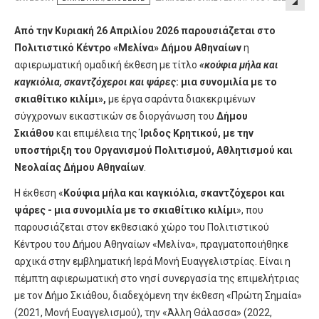
Από την Κυριακή 26 Απριλίου 2026 παρουσιάζεται στο
Πολιτιστικό Κέντρο «Μελίνα» Δήμου Αθηναίων
η
αφιερωματική ομαδική έκθεση με τίτλο
«κούφια μήλα και
καγκιόλια, σκαντζόχεροι και ψάρες
: μια συνομιλία με το
σκιαθίτικο κιλίμι»,
με έργα σαράντα διακεκριμένων
σύγχρονων εικαστικών σε διοργάνωση του
Δήμου
Σκιάθου
και επιμέλεια της
Ίριδος Κρητικού, με την
υποστήριξη του Οργανισμού Πολιτισμού, Αθλητισμού και
Νεολαίας Δήμου Αθηναίων
.
Η έκθεση «
Κούφια μήλα και καγκιόλια, σκαντζόχεροι και
ψάρες - μια συνομιλία με το σκιαθίτικο κιλίμι
», που
παρουσιάζεται στον εκθεσιακό χώρο του Πολιτιστικού
Κέντρου του Δήμου Αθηναίων «Μελίνα», πραγματοποιήθηκε
αρχικά στην εμβληματική Ιερά Μονή Ευαγγελιστρίας. Είναι η
πέμπτη αφιερωματική στο νησί συνεργασία της επιμελήτριας
με τον Δήμο Σκιάθου, διαδεχόμενη την έκθεση «Πρώτη Σημαία»
(2021, Μονή Ευαγγελισμού), την «Άλλη Θάλασσα» (2022,