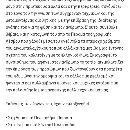
μόνο στην πρωτεύουσα αλλά και στην περιφέρεια, συνδυάζει
στο έργο του την γνώση των σύγχρονων τεχνικών και της
μεταμοντέρνας αισθητικής, με την επίδραση της ιδιαίτερης
αγάπης του για τη φύση και τον άνθρωπο. Σ’ αυτό, συνέβαλε
βέβαια, και η καταγωγή του από το Πέραμα της γραφικής
Λέσβου που χάραξε μέσα του ανεξίτηλα τα υπέροχα χρώματα
του αιγαιοπελαγίτικου τοπίου αλλά και τα μοτίβα μιας έντονης
σχέσης του καλλιτέχνη με το ελληνικό Φως. Σκιαγραφεί το
συναίσθημα που αφήνει στον άνθρωπο το τοπίο, αιχμαλωτίζει
την έκφραση των προσώπων που ζωντανεύουν στα πορτρέτα
του, εξυψώνει την ομορφιά και το κάλλος με ρεαλισμό και
φαντασία και συλλαμβάνει εικόνες και ψυχικές εντάσεις με
την καλαισθησία μιας ανήσυχης καλλιτεχνικής ματιάς.
Εκθέσεις των έργων του, έχουν φιλοξενηθεί :
• Στη Δημοτική Πινακοθήκη Πειραιά
• Στο Πνευματικό Κέντρο Πτολεμαΐδας