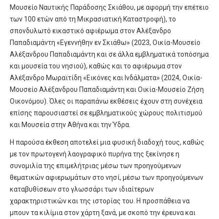
Μουσείο Ναυτικής Παράδοσης Σκιάθου, με αφορμή την επέτειο
των 100 ετών από τη Μικρασιατική Καταστροφή), το
σπονδυλωτό εικαστικό αφιέρωμα στον Αλέξανδρο
Παπαδιαμάντη «Εγεννήθην εν Σκιάθω» (2023, Οικία-Μουσείο
Αλέξανδρου Παπαδιαμάντη και σε άλλα εμβληματικά τοπόσημα
και μουσεία του νησιού), καθώς και το αφιέρωμα στον
Αλέξανδρο Μωραϊτίδη «Εικόνες και Ινδάλματα» (2024, Οικία-
Μουσείο Αλέξανδρου Παπαδιαμάντη και Οικία-Μουσείο Ζήση
Οικονόμου). Όλες οι παραπάνω εκθέσεις έχουν στη συνέχεια
επίσης παρουσιαστεί σε εμβληματικούς χώρους πολιτισμού
και Μουσεία στην Αθήνα και την Ύδρα.
Η παρούσα έκθεση αποτελεί μια φυσική διαδοχή τους, καθώς
με τον πρωτογενή λαογραφικό πυρήνα της ξεκίνησε η
συνομιλία της επιμελήτριας μέσω των προηγούμενων
θεματικών αφιερωμάτων στο νησί, μέσω των προηγούμενων
καταβυθίσεων στο γλωσσάρι των ιδιαίτερων
χαρακτηριστικών και της ιστορίας του. Η προσπάθεια να
μπουν τα κιλίμια στον χάρτη ξανά, με σκοπό την έρευνα και