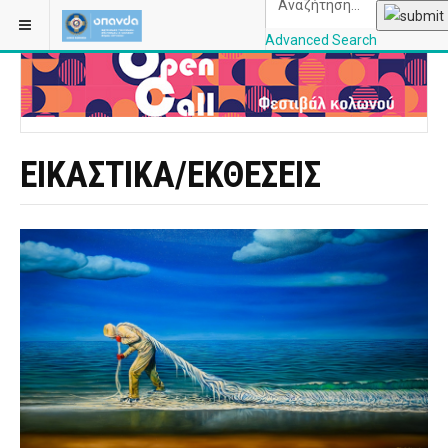
ΒΡΊΣΚΕΣΤΕ ΕΔΏ:
ΑΡΧΙΚΉ
Advanced Search
OPANDAcityofathe
ΕΙΚΑΣΤΙΚΑ/ΕΚΘΕΣΕΙΣ