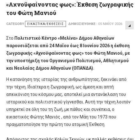
«Αχνοϋφαίνοντας φως»: Έκθεση ζωγραφικής
του Φώτη Μανιού
CATEGORY
ΕΙΚΑΣΤΙΚΆ/ΕΚΘΈΣΕΙΣ
ΔΗΜΟΣΙΕΎΘΗΚΕ :
05 ΜΑΪ́ΟΥ 2026
Στο
Πολιτιστικό Κέντρο «Μελίνα» Δήμου Αθηναίων
παρουσιάζεται από 24 Μαΐου έως 8 Ιουνίου 2026 η έκθεση
ζωγραφικής «Αχνοϋφαίνοντας φως» του Φώτη Μανιού, με
την υποστήριξη του Οργανισμού Πολιτισμού, Αθλητισμού
και Νεολαίας Δήμου Αθηναίων (ΟΠΑΝΔΑ)
.
Η κατανόηση της ιστορίας της ανθρωπότητας, ξεκινάει από
την τέχνη. Ιδιαίτερα η ζωγραφική, ως άμεση και απτή
απεικόνιση του κόσμου μας, αποτελεί μια αντανάκλαση του
ιστορικού και πολιτιστικού γίγνεσθαι. Αυτή την τέχνη λοιπόν
υπηρετεί σε όλη του τη ζωή, με πάθος και συνέπεια, ο
εικαστικός Φώτης Μανιός , από τον Μάη του 1973 που
πραγματοποίησε την πρώτη του ατομική Έκθεση.
Απόφοιτος της σχολής Καλών Τεχνών, με πολλές εκθέσεις όχι