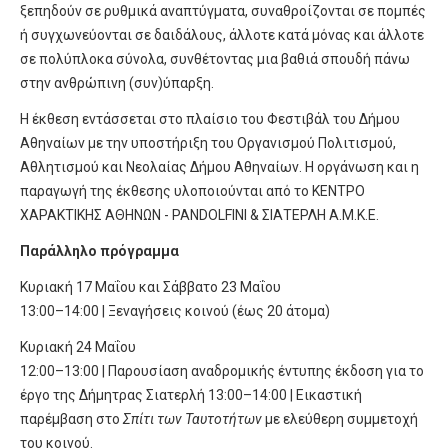
ξεπηδούν σε ρυθμικά αναπτύγματα, συναθροίζονται σε πομπές
ή συγχωνεύονται σε δαιδάλους, άλλοτε κατά μόνας και άλλοτε
σε πολύπλοκα σύνολα, συνθέτοντας μια βαθιά σπουδή πάνω
στην ανθρώπινη (συν)ύπαρξη.
Η έκθεση εντάσσεται στο πλαίσιο του Φεστιβάλ του Δήμου
Αθηναίων με την υποστήριξη του Οργανισμού Πολιτισμού,
Αθλητισμού και Νεολαίας Δήμου Αθηναίων. Η οργάνωση και η
παραγωγή της έκθεσης υλοποιούνται από το ΚΕΝΤΡΟ
ΧΑΡΑΚΤΙΚΗΣ ΑΘΗΝΩΝ - PANDOLFINI & ΣΙΑΤΕΡΛΗ Α.Μ.Κ.Ε.
Παράλληλο πρόγραμμα
Κυριακή 17 Μαΐου και Σάββατο 23 Μαΐου
13:00–14:00 | Ξεναγήσεις κοινού (έως 20 άτομα)
Κυριακή 24 Μαΐου
12:00–13:00 | Παρουσίαση αναδρομικής έντυπης έκδοση για το
έργο της Δήμητρας Σιατερλή 13:00–14:00 | Εικαστική
παρέμβαση στο
Σπίτι των Ταυτοτήτων
με ελεύθερη συμμετοχή
του κοινού.