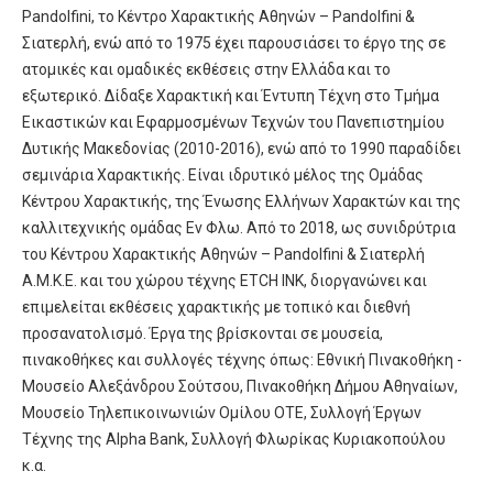
Pandolfini, το Κέντρο Χαρακτικής Αθηνών – Pandolfini &
Σιατερλή, ενώ από το 1975 έχει παρουσιάσει το έργο της σε
ατομικές και ομαδικές εκθέσεις στην Ελλάδα και το
εξωτερικό. Δίδαξε Χαρακτική και Έντυπη Τέχνη στο Τμήμα
Εικαστικών και Εφαρμοσμένων Τεχνών του Πανεπιστημίου
Δυτικής Μακεδονίας (2010-2016), ενώ από το 1990 παραδίδει
σεμινάρια Χαρακτικής. Είναι ιδρυτικό μέλος της Ομάδας
Κέντρου Χαρακτικής, της Ένωσης Ελλήνων Χαρακτών και της
καλλιτεχνικής ομάδας Εν Φλω. Από το 2018, ως συνιδρύτρια
του Κέντρου Χαρακτικής Αθηνών – Pandolfini & Σιατερλή
Α.Μ.Κ.Ε. και του χώρου τέχνης ETCH INK, διοργανώνει και
επιμελείται εκθέσεις χαρακτικής με τοπικό και διεθνή
προσανατολισμό. Έργα της βρίσκονται σε μουσεία,
πινακοθήκες και συλλογές τέχνης όπως: Εθνική Πινακοθήκη -
Μουσείο Αλεξάνδρου Σούτσου, Πινακοθήκη Δήμου Αθηναίων,
Μουσείο Τηλεπικοινωνιών Ομίλου ΟΤΕ, Συλλογή Έργων
Τέχνης της Alpha Bank, Συλλογή Φλωρίκας Κυριακοπούλου
κ.α.