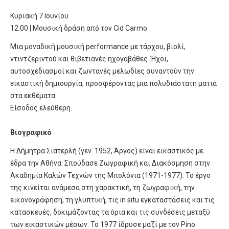
Κυριακή 7 Ιουνίου
12:00 | Μουσική δράση από τον Cid Carmo
Μια μοναδική μουσική performance με τάρχου, βιολί,
ντιντζεριντού και θιβετιανές ηχογαβάθες. Ήχοι,
αυτοσχεδιασμοί και ζωντανές μελωδίες συναντούν την
εικαστική δημιουργία, προσφέροντας μια πολυδιάστατη ματιά
στα εκθέματα.
Είσοδος ελεύθερη.
Βιογραφικό
Η Δήμητρα Σιατερλή (γεν. 1952, Άργος) είναι εικαστικός με
έδρα την Αθήνα. Σπούδασε Ζωγραφική και Διακόσμηση στην
Ακαδημία Καλών Τεχνών της Μπολόνια (1971-1977). Το έργο
της κινείται ανάμεσα στη χαρακτική, τη ζωγραφική, την
εικονογράφηση, τη γλυπτική, τις in situ εγκαταστάσεις και τις
κατασκευές, δοκιμάζοντας τα όρια και τις συνδέσεις μεταξύ
των εικαστικών μέσων. Το 1977 ίδρυσε μαζί με τον Pino