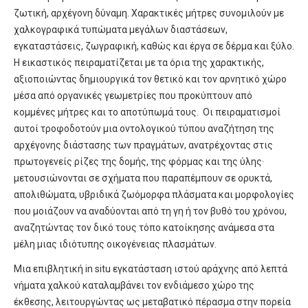
ζωτική, αρχέγονη δύναμη. Χαρακτικές μήτρες συνομιλούν με
χαλκογραφικά τυπώματα μεγάλων διαστάσεων,
εγκαταστάσεις, ζωγραφική, καθώς και έργα σε δέρμα και ξύλο.
Η εικαστικός πειραματίζεται με τα όρια της χαρακτικής,
αξιοποιώντας δημιουργικά τον θετικό και τον αρνητικό χώρο
μέσα από οργανικές γεωμετρίες που προκύπτουν από
κομμένες μήτρες και το αποτύπωμά τους. Οι πειραματισμοί
αυτοί τροφοδοτούν μια οντολογικού τύπου αναζήτηση της
αρχέγονης διάστασης των πραγμάτων, ανατρέχοντας στις
πρωτογενείς ρίζες της δομής, της φόρμας και της ύλης·
μετουσιώνονται σε σχήματα που παραπέμπουν σε ορυκτά,
απολιθώματα, υβριδικά ζωόμορφα πλάσματα και μορφολογίες
που μοιάζουν να αναδύονται από τη γη ή τον βυθό του χρόνου,
αναζητώντας τον δικό τους τόπο κατοίκησης ανάμεσα στα
μέλη μιας ιδιότυπης οικογένειας πλασμάτων.
Μια επιβλητική in situ εγκατάσταση ιστού αράχνης από λεπτά
νήματα χαλκού καταλαμβάνει τον ενδιάμεσο χώρο της
έκθεσης, λειτουργώντας ως μεταβατικό πέρασμα στην πορεία