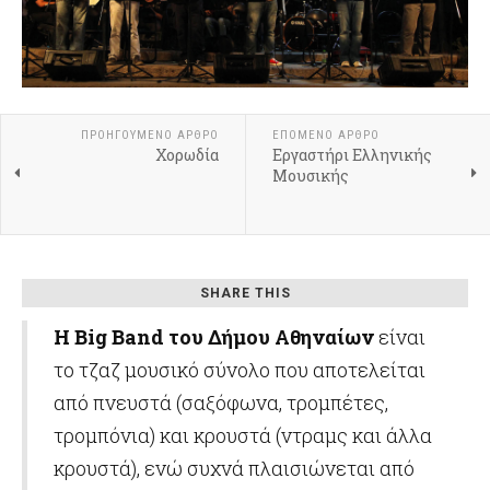
ΠΡΟΗΓΟΎΜΕΝΟ ΆΡΘΡΟ
ΕΠΌΜΕΝΟ ΆΡΘΡΟ
Χορωδία
Εργαστήρι Ελληνικής
Μουσικής
SHARE THIS
Η Βig Band
του Δήμου Αθηναίων
είναι
το τζαζ μουσικό σύνολο που αποτελείται
από πνευστά (σαξόφωνα, τρομπέτες,
τρομπόνια) και κρουστά (ντραμς και άλλα
κρουστά), ενώ συχνά πλαισιώνεται από