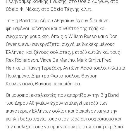
Ελληνοαμερικανικής Ένωσης, στο Ωδείο Αθηνών, στο
Ωδείο Φ. Νάκας, στο Ωδείο Τέχνης κ.λ.π.
Τη Big Band του Δήμου Αθηναίων έχουν διευθύνει
φημισμένοι μαέστροι και συνθέτες της τζαζ και
σύγχρονης μουσικής, όπως ο William Russo και ο Don
Owens, ενώ συνεργάζεται συχνά με διακεκριμένους
Έλληνες και ξένους σολίστες, μεταξύ αυτών και τους
Rex Richardson, Vince De Martino, Mark Smith, Fred
Hemke Jr, Γιάννη Τερεζάκη, Αντώνη Λαδόπουλο, Φίλιππα
Πουλημένο, Δήμητρα Φωτοπούλου, Θανάση
Κουλεντιανό, Θανάση Ιωακιμίδη κ.ά.
Οι μουσικοί εκτελεστές που απαρτίζουν την Big Band
του Δήμου Αθηναίων έχουν επιλεγεί μεταξύ των
ικανοτέρων Ελλήνων σολίστ και διακρίνονται για την
υψηλή δεξιοτεχνία τους στον τζαζ αυτοσχεδιασμό και
την ευελιξία τους να ερμηνεύουν με στιλιστική ακρίβεια