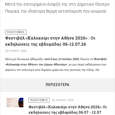
Μετά την επιτυχημένη έναρξή της στο Δημοτικό Θέατρο
Πειραιά, την ιδιαίτερα θερμή ανταπόκριση που γνώρισε
κατά την παρουσίασή της στο Knossos Palace της
Minoan Lines, -όπου για πρώτη φορά μια έκθεση
σύγχρονης τέχνης και ποίησης ταξίδεψε πάνω σε εν
ΠΟΛΙΤΙΣΜΌΣ
Φεστιβάλ «Καλοκαίρι στην Αθήνα 2026» : Οι
λειτουργία επιβατηγό πλοίο-, και την παρουσίασή της
εκδηλώσεις της εβδομάδας 06-12.07.26
στο Μουσείο Εικαστικών Τεχνών Ηρακλείου, η
03 ΙΟΥΛΊΟΥ 2026
πολιτιστική και περιβαλλοντική πρωτοβουλία
«ΘΑΛΑΤΤΑ, ΘΑΛΑΤΤΑ!!»
συνεχίζει το ταξίδι της στην
Άλλη μία δυναμική εβδομάδα,
από 6 έως 12 Ιουλίου 2026,
διανύει το
Φεστιβάλ
«Καλοκαίρι στην Αθήνα» του Δήμου Αθηναίων
, με μια σειρά εκδηλώσεων που
Αθήνα.
φέρνουν τον πολιτισμό στον δημόσιο χώρο και στις γειτονιές της πόλης. Με
ελεύθερη είσοδο για όλους και δράσεις που έχει επιμεληθεί ο
Οργανισμός
Πολιτισμού, Αθλητισμού και Νεολαίας του Δήμου Αθηναίων (ΟΠΑΝΔΑ)
, ο
ΠΕΡΙΣΣΌΤΕΡΑ
Δήμος Αθηναίων
μεταμορφώνει, έως τις 20 Ιουλίου 2026, 50 σημεία στις 7
Δημοτικές Κοινότητες σε μια καλοκαιρινή ανοιχτή σκηνή, έναν κοινό χώρο
συνάντησης, έμπνευσης και συμμετοχής καλλιτεχνών, κατοίκων και επισκεπτών της
ΠΟΛΙΤΙΣΜΌΣ
02 ΙΟΥΛΊΟΥ 2026
Αθήνας.
Φεστιβάλ «Καλοκαίρι στην Αθήνα 2026»: Οι
εκδηλώσεις της εβδομάδας 06.07 - 12.07