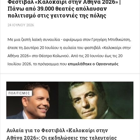
Φεστιβάλ «Καλοκαίρι στην Αθήνα 2026» |
Πάνω από 39.000 θεατές απόλαυσαν
πολιτισμό στις γειτονιές της πόλης
24 ΙΟΥΛΊΟΥ 2026
Με μια ζεστή λαϊκή συναυλία - αφιέρωμα στον Γρηγόρη Μπιθικώτση,
έπεσε τη Δευτέρα 20 Ιουλίου η αυλαία του φεστιβάλ «Καλοκαίρι στην
Αθήνα 2026» στο Θέατρο Κολωνού.
Από τις 20 Ιουνίου έως τις 20
Ιουλίου 2026, το πρόγραμμα που
επιμελήθηκε ο Οργανισμός
Πολιτισμού, Αθλητισμού και Νεολαίας του Δήμου Αθηναίων
(ΟΠΑΝΔΑ)
μετέτρεψε 50 γειτονιές της πρωτεύουσας σε καθημερινό
σημείο συνάντησης τέχνης και ψυχαγωγίας.
ΠΟΛΙΤΙΣΜΌΣ
Αυλαία για το Φεστιβάλ «Καλοκαίρι στην
Αθήνα 2026»: Οι εκδηλώσεις της τελευταίας