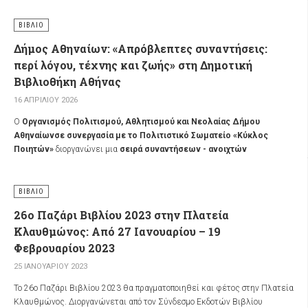
ΒΙΒΛΊΟ
Δήμος Αθηναίων: «Απρόβλεπτες συναντήσεις:
περί λόγου, τέχνης και ζωής» στη Δημοτική
Βιβλιοθήκη Αθήνας
16 ΑΠΡΙΛΊΟΥ 2026
Ο
Οργανισμός Πολιτισμού, Αθλητισμού και Νεολαίας Δήμου
Αθηναίων
σε συνεργασία με το Πολιτιστικό Σωματείο «Κύκλος
Ποιητών»
διοργανώνει μια
σειρά συναντήσεων - ανοιχτών
συζητήσεων ενός ποιητή με έναν εκπρόσωπο άλλης μορφής τέχνης
(ηθοποιό, ζωγράφο, τραγουδιστή, σκηνοθέτη κ.α.) στη
Δημοτική
Βιβλιοθήκη Αθήνας
, οι οποίες
θα ξεκινήσουν τη Δευτέρα 20 Απριλίου
ΒΙΒΛΊΟ
2026
και θα
πραγματοποιούνται την πρώτη Δεύτερα κάθε μήνα, μέχρι
26ο Παζάρι Βιβλίου 2023 στην Πλατεία
και τον Ιούνιο.
Κλαυθμώνος: Από 27 Ιανουαρίου – 19
Φεβρουαρίου 2023
25 ΙΑΝΟΥΑΡΊΟΥ 2023
Το 26ο Παζάρι Βιβλίου 2023 θα πραγματοποιηθεί και φέτος στην Πλατεία
Κλαυθμώνος. Διοργανώνεται από τον Σύνδεσμο Εκδοτών Βιβλίου