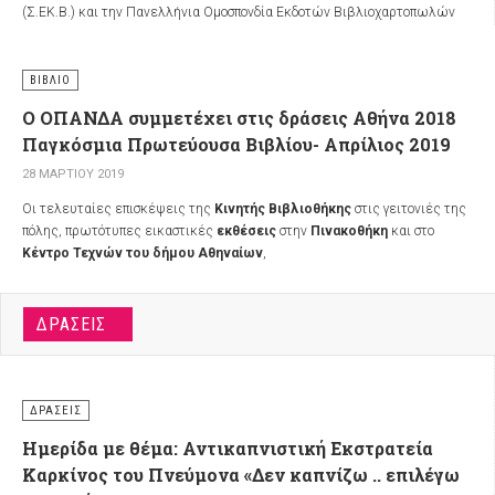
(Σ.ΕΚ.Β.) και την Πανελλήνια Ομοσπονδία Εκδοτών Βιβλιοχαρτοπωλών
(Π.Ο.Ε.Β.) υπό την αιγίδα του Δήμου Αθηναίων και με την υποστήριξη του
Οργανισμού Πολιτισμού, Αθλητισμού και Νεολαίας του Δήμου Αθηναίων
(Ο.Π.Α.Ν.Δ.Α.).
ΒΙΒΛΊΟ
Ο ΟΠΑΝΔΑ συμμετέχει στις δράσεις Αθήνα 2018
Παγκόσμια Πρωτεύουσα Βιβλίου- Απρίλιος 2019
28 ΜΑΡΤΊΟΥ 2019
Οι τελευταίες επισκέψεις της
Κινητής Βιβλιοθήκης
στις γειτονιές της
πόλης, πρωτότυπες εικαστικές
εκθέσεις
στην
Πινακοθήκη
και στo
Κέντρο Τεχνών του δήμου Αθηναίων
,
ΔΡΆΣΕΙΣ
ΔΡΆΣΕΙΣ
Ημερίδα με θέμα: Αντικαπνιστική Εκστρατεία
Καρκίνος του Πνεύμονα «Δεν καπνίζω .. επιλέγω