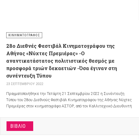
ΚΙΝΗΜΑΤΟΓΡΆΦΟΣ
28ο Διεθνές Φεστιβάλ Κινηματογράφου της
Αθήνας «Νύχτες Πρεμιέρας» -Ο
αναντικατάστατος πολιτιστικός θεσμός με
προσφορά τριών δεκαετιών -Όσα έγιναν στη
συνέντευξη Τύπου
23 ΣΕΠΤΕΜΒΡΊΟΥ 2022
Πραγματοποιήθηκε την Τετάρτη 21 Σεπτεμβρίου 2022 η Συνέντευξη
Τύπου του 28ου Διεθνούς Φεστιβάλ Κινηματογράφου της Αθήνας Νύχτες
Πρεμιέρας στον κινηματογράφο ΑΣΤΟΡ, από τον Καλλιτεχνικό Διευθυντή
του Φεστιβάλ, Λουκά Κατσίκα, παρουσία της Προέδρου της
Κινηματογραφικής Εταιρείας Αθηνών, κας Μαρίας Μπόμπολα.
ΒΙΒΛΊΟ