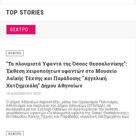
TOP STORIES
ΘΈΑΤΡΟ
ΘΈΑΤΡΟ
"Τα πλουμιστά Υφαντά της Όσσας Θεσσαλονίκης":
Έκθεση χειροποίητων υφαντών στο Μουσείο
Λαϊκής Τέχνης και Παράδοσης "Αγγελική
Χατζημιχάλη" Δήμου Αθηναίων
18 ΔΕΚΕΜΒΡΊΟΥ 2023
Ο Δήμος Αθηναίων παρουσιάζει, μέσω του Οργανισμού Πολιτισμού,
Αθλητισμού και Νεολαίας του Δήμου Αθηναίων (ΟΠΑΝΔΑ), σε
συνεργασία με τον Σύλλογο Οσσαίων «Η Αγία Κυράννα» την έκθεση
χειροποίητων υφαντών «Τα πλουμιστά υφαντά της Όσσας Θεσσαλονίκης»
στο Μουσείο Λαϊκής Τέχνης και Παράδοσης «Αγγελική Χατζημιχάλη» έως
τις 14 Ιανουαρίου 2024.
ΘΈΑΤΡΟ