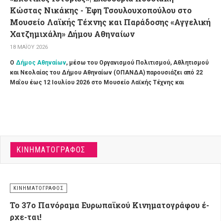
Κώστας Νικάκης - Έφη Τσουλουχοπούλου στο
Μουσείο Λαϊκής Τέχνης και Παράδοσης «Αγγελική
Χατζημιχάλη» Δήμου Αθηναίων
18 ΜΑΪ́ΟΥ 2026
Ο
Δήμος Αθηναίων
, μέσω του
Οργανισμού Πολιτισμού, Αθλητισμού
και Νεολαίας του Δήμου Αθηναίων (ΟΠΑΝΔΑ)
παρουσιάζει
από 22
Μαΐου έως 12 Ιουλίου 2026
στο Μουσείο Λαϊκής Τέχνης και
Παράδοσης «Αγγελική Χατζημιχάλη»
Δήμου Αθηναίων
,
την έκθεση
«
Σχετικές ιστορίες
»
με έργα της
Ελευθερίας Κουσιάκη
, του
Κώστα
Νικάκη
και της
Έφης Τσουλουχοπούλου
.
ΚΙΝΗΜΑΤΟΓΡΆΦΟΣ
ΚΙΝΗΜΑΤΟΓΡΆΦΟΣ
To 37o Πανόραμα Ευρωπαϊκού Κινηματογράφου έ-
ρχε-ται!