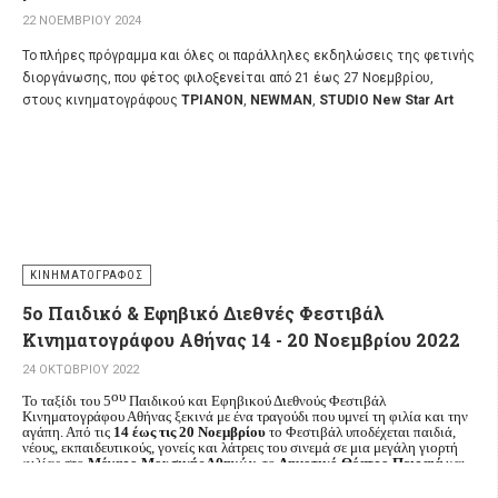
22 ΝΟΕΜΒΡΊΟΥ 2024
Το πλήρες πρόγραμμα και όλες οι παράλληλες εκδηλώσεις της φετινής
διοργάνωσης, που φέτος φιλοξενείται από 21 έως 27 Νοεμβρίου,
στους κινηματογράφους
ΤΡΙΑΝΟΝ
,
NEWMAN
,
STUDIO New Star Art
Cinema
και την
ΕΛΛΗΝΟΑΜΕΡΙΚΑΝΙΚΗ ΕΝΩΣΗ.
ΚΙΝΗΜΑΤΟΓΡΆΦΟΣ
5ο Παιδικό & Εφηβικό Διεθνές Φεστιβάλ
Κινηματογράφου Αθήνας 14 - 20 Νοεμβρίου 2022
24 ΟΚΤΩΒΡΊΟΥ 2022
ου
Το ταξίδι του 5
Παιδικού και Εφηβικού Διεθνούς Φεστιβάλ
Κινηματογράφου Αθήνας ξεκινά με ένα τραγούδι που υμνεί τη φιλία και την
αγάπη. Από τις
14 έως τις 20 Νοεμβρίου
το Φεστιβάλ υποδέχεται παιδιά,
νέους, εκπαιδευτικούς, γονείς και λάτρεις του σινεμά σε μια μεγάλη γιορτή
φιλίας στο
Μέγαρο Μουσικής Αθηνών
, το
Δημοτικό Θέατρο Πειραιά
και
στους κινηματογράφους
Κηφισιά 1 & 2 Cinemax
και
ΔΑΝΑΟΣ.