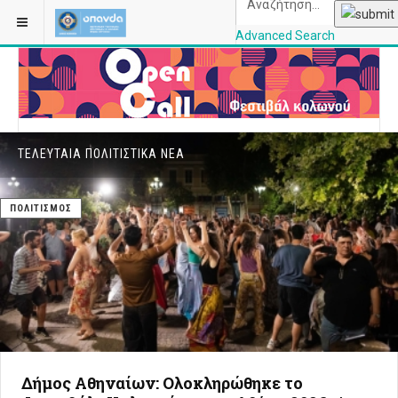
Advanced Search
OPANDAcityofathe
ΤΕΛΕΥΤΑΊΑ ΠΟΛΙΤΙΣΤΙΚΆ ΝΈΑ
ΠΟΛΙΤΙΣΜΌΣ
Δήμος Αθηναίων: Ολοκληρώθηκε το