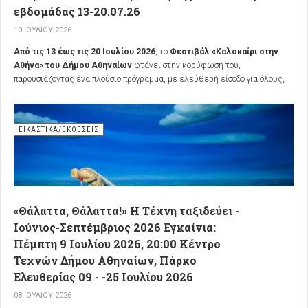
εβδομάδας 13-20.07.26
10 ΙΟΥΛΊΟΥ 2026
Από τις 13 έως τις 20 Ιουλίου 2026
, το
Φεστιβάλ «Καλοκαίρι στην
Αθήνα» του Δήμου Αθηναίων
φτάνει στην κορύφωσή του,
παρουσιάζοντας ένα πλούσιο πρόγραμμα, με ελεύθερή είσοδο για όλους,
που φέρνει τον πολιτισμό, την τέχνη και τη διασκέδαση σε ολόκληρη την
πόλη. Το πρόγραμμα των δράσεων σε 50 σημεία στις επτά Δημοτικές
Κοινότητες επιμελήθηκε ο
Οργανισμός Πολιτισμού, Αθλητισμού και
ΕΙΚΑΣΤΙΚΆ/ΕΚΘΈΣΕΙΣ
Νεολαίας του Δήμου Αθηναίων (ΟΠΑΝΔΑ)
, καλώντας το κοινό να
βιώσει την τέχνη και να διασκεδάσει στη γειτονιά του.
«Θάλαττα, Θάλαττα!» Η Τέχνη ταξιδεύει -
Ιούνιος-Σεπτέμβριος 2026 Εγκαίνια:
Πέμπτη 9 Ιουλίου 2026, 20:00 Κέντρο
Τεχνών Δήμου Αθηναίων, Πάρκο
Ελευθερίας 09 - -25 Ιουλίου 2026
08 ΙΟΥΛΊΟΥ 2026