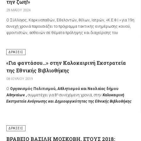
την ζωή!»
28 ΜΑΪ́ΟΥ 2024
Ο Σύλλογος, Καρκινοπαθών, Εθελοντών, Φίλων, Ιατρών, «Κ.Ε.Φ.Ι.» για 19η
συνεχή χρονιά παρουσιάζει το πρόγραμμα τακτικής ενημέρωσης κοινού,
φροντιστών, ασθενών σε θέματα πρόληψης και διαχείρισης του
καρκίνου. Έτσι, με έναυσμα τον εορτασμό της Παγκόσμιας Ημέρας κατά
του Καπνίσματος, το οποίο αποτελεί σημαντική αιτία πρόκλησης και
αύξησης κρουσμάτων καρκίνου του πνεύμονα, διοργανώνει Ημερίδα με
ΔΡΆΣΕΙΣ
θέμα:
Αντικαπνιστική Εκστρατεία & Καρκίνος του Πνεύμονα «Δεν
«Για φαντάσου…» στην Καλοκαιρινή Εκστρατεία
καπνίζω .. επιλέγω την ζωή!».
της Εθνικής Βιβλιοθήκης
08 ΙΟΥΛΊΟΥ 2019
O
Οργανισμός Πολιτισμού, Αθλητισμού και Νεολαίας δήμου
η
Αθηναίων
,
συμμετέχει για 8
συνεχόμενη χρονιά, στην
Καλοκαιρινή
Εκστρατεία Ανάγνωσης και Δημιουργικότητας της Εθνικής Βιβλιοθήκης
με
δράσεις
που θα πραγματοποιηθούν στην
Παιδική Βιβλιοθήκη
σταθμού Λαρίσης
και την
Παιδική - Εφηβική Βιβλιοθήκη στο Πάρκο
για το Παιδί και τον Πολιτισμό
(πρώην ΚΑΠΑΨ).
ΔΡΆΣΕΙΣ
Η Καλοκαιρινή Εκστρατεία Ανάγνωσης και Δημιουργικότητας 2019
, με
θέμα
«Για φαντάσου…»
,
θα διαρκέσει έως τις 7 Σεπτεμβρίου
και
ΒΡΑΒΕΙΟ ΒΑΣΙΛΗ ΜΟΣΚΟΒΗ, ΕΤΟΥΣ 2018: