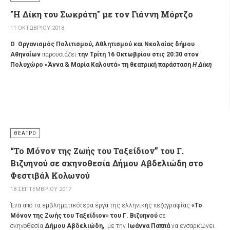
"Η Δίκη του Σωκράτη" με τον Γιάννη Μόρτζο
11 ΟΚΤΩΒΡΊΟΥ 2018
Ο
Οργανισμός Πολιτισμού, Αθλητισμού και Νεολαίας δήμου
Αθηναίων
παρουσιάζει
την
Τρίτη 16 Οκτωβρίου στις 20:30 στον
Πολυχώρο «Άννα & Μαρία Καλουτά» τη θεατρική παράσταση
Η Δίκη
του Σωκράτη
με τον Γιάννη Μόρτζο από το «Θέατρο Τέσσερις
Εποχές»
, μια ρηξικέλευθη σκηνική παρουσίαση βασισμένη σε κείμενα
του Πλάτωνα, Ξενοφώντα και Βάρναλη.
Στόχος του έργου είναι να δώσει με σύγχρονες σκηνοθετικές -
ερμηνευτικές μεθόδους την ιστορική και τόσο καθοριστική για την
πορεία του αρχαίου ελληνικού πολιτισμού δίκη και καταδίκη του
ΘΈΑΤΡΟ
μεγαλύτερου φιλοσόφου στοχαστή Σωκράτη, καθώς και να προωθήσει
“Το Μόνον της Ζωής του Ταξείδιον” του Γ.
τα διαχρονικά μηνύματα που εμπεριέχονται στον αρχαιοελληνικό
Βιζυηνού σε σκηνοθεσία Δήμου Αβδελιώδη στο
φιλοσοφικό στοχασμό.
Φεστιβάλ Κολωνού
Το έργο
18 ΣΕΠΤΕΜΒΡΊΟΥ 2017
Οι ιδέες του Σωκράτη, που αποτελούν μια πολύτιμη παρακαταθήκη του
παγκόσμιου πνευματικού πολιτισμού, όπως προβάλλουν μέσα από το θείο
Ένα από τα εμβληματικότερα έργα της ελληνικής πεζογραφίας
«Το
λόγο του Πλάτωνα, του Ξενοφώντα και το νευρώδη, καυστικό και
Μόνον της Ζωής του Ταξείδιον» του Γ. Βιζυηνού
σε
χιουμοριστικό λόγο του Βάρναλη, αναδύονται ανάγλυφα κατά τη διάρκεια
σκηνοθεσία
Δήμου Αβδελιώδη,
με την
Ιωάννα Παππά
να ενσαρκώνει