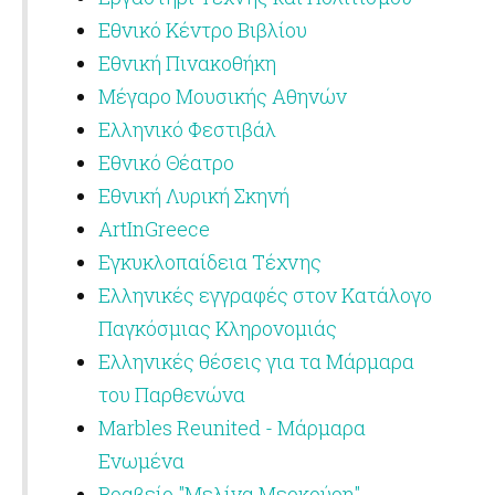
Εθνικό Κέντρο Βιβλίου
Εθνική Πινακοθήκη
Μέγαρο Μουσικής Αθηνών
Ελληνικό Φεστιβάλ
Εθνικό Θέατρο
Εθνική Λυρική Σκηνή
ArtInGreece
Εγκυκλοπαίδεια Τέχνης
Ελληνικές εγγραφές στον Κατάλογο
Παγκόσμιας Κληρονομιάς
Ελληνικές θέσεις για τα Μάρμαρα
του Παρθενώνα
Marbles Reunited - Μάρμαρα
Ενωμένα
Βραβείο "Μελίνα Μερκούρη"