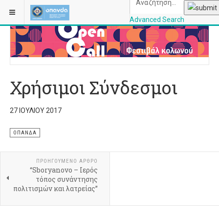
ΒΡΊΣΚΕΣΤΕ ΕΔΏ:
ΑΡΧΙΚΉ
ΠΕΡΙΣΣΌΤΕΡΑ
Advanced Search
OPANDAcityofathe
Χρήσιμοι Σύνδεσμοι
27 ΙΟΥΛΊΟΥ 2017
ΟΠΑΝΔΑ
ΠΡΟΗΓΟΎΜΕΝΟ ΆΡΘΡΟ
“Sboryanovo – Ιερός
τόπος συνάντησης
πολιτισμών και λατρείας”