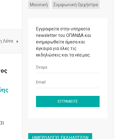
Μουσική
Συμφωνική Ορχήστρα
Εγγραφείτε στην υπηρεσία
newsletter του ΟΠΑΝΔΑ και
η Λένα
ενημερωθείτε άμεσα και
έγκαιρα για όλες τις
εκδηλώσεις και τα νέα μας.
τος
ύης
αι
ΗΜΕΡΟΛΌΓΙΟ ΕΚΔΗΛΏΣΕΩΝ