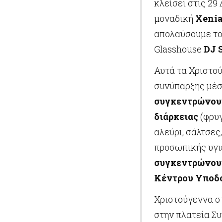
κλείσει στις 29
μοναδική
Xenia
απολαύσουμε το
Glasshouse
DJ 
Αυτά τα Χριστο
συνύπαρξης μέσα
συγκεντρώνουμ
διάρκειας
(φρυγ
αλεύρι, σάλτσες
προσωπικής υγιε
συγκεντρώνου
Κέντρου Υποδο
Χριστούγεννα στ
στην πλατεία Σ