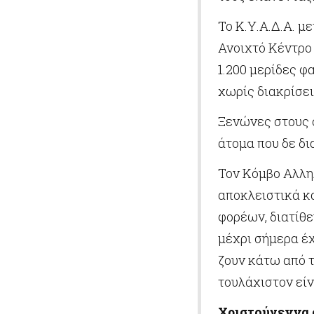
Το Κ.Υ.Α.Δ.Α. μ
Ανοιχτό Κέντρο 
1.200 μερίδες φ
χωρίς διακρίσει
Ξενώνες στους 
άτομα που δε δι
Τον Κόμβο Αλλη
αποκλειστικά κα
φορέων, διατίθε
μέχρι σήμερα έ
ζουν κάτω από τ
τουλάχιστον είν
Χριστούγεννα 