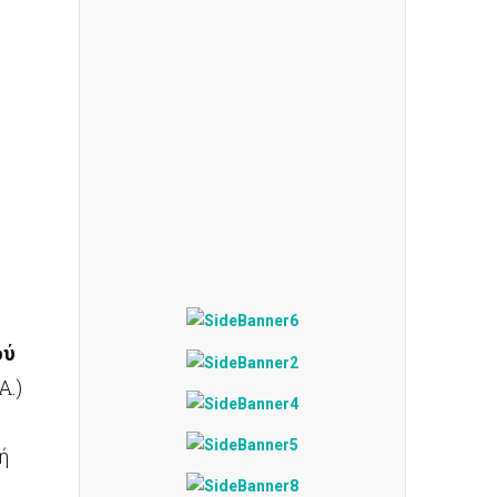
ού
Α.)
ή