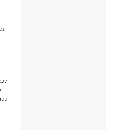
ι,
λων
υ
που