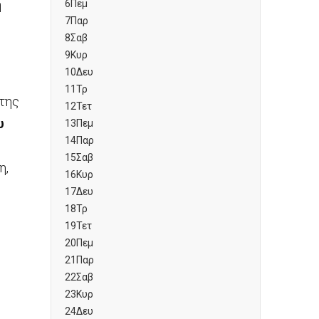
η
6
Πεμ
7
Παρ
8
Σαβ
9
Κυρ
10
Δευ
11
Τρ
 της
12
Τετ
υ
13
Πεμ
14
Παρ
15
Σαβ
η,
16
Κυρ
17
Δευ
18
Τρ
19
Τετ
20
Πεμ
21
Παρ
22
Σαβ
23
Κυρ
24
Δευ