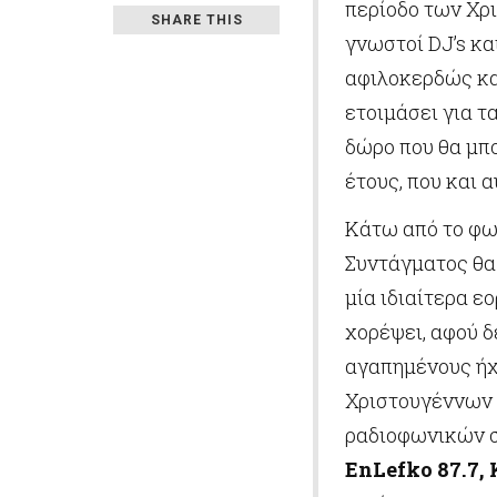
περίοδο των Χρι
SHARE THIS
γνωστοί DJ’s κ
αφιλοκερδώς κα
ετοιμάσει για τ
δώρο που θα μπο
έτους, που και α
Κάτω από το φωτ
Συντάγματος θα 
μία ιδιαίτερα ε
χορέψει, αφού δ
αγαπημένους ήχ
Χριστουγέννων 
ραδιοφωνικών σ
EnLefko 87.7
,