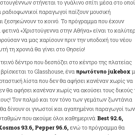
στουγέννων στήνεται το γυάλινο σπίτι μέσα στο οπο
αι ραδιοφωνικοί παραγωγοί παίζουν μουσική
ι ξεσηκώνουν το κοινό. Το πρόγραμμα που έχουν
α φετινά «Χριστούγεννα στην Αθήνα» είναι το καλύτε
ρούσαν να μας χαρίσουν πριν την υποδοχή του νέου
υτή τη χρονιά θα γίνει στο Θησείο!
εινό δέντρο που δεσπόζει στο κέντρο της πλατείας
βρίσκεται το Glasshouse, ένα
πρωτότυπο
jukebox
μ
ορταστική λίστα που δεν θα αφήσει κανέναν χωρίς να
εν θα αφήσει κανέναν χωρίς να ακούσει τους δικούς 
ους! Τον παλμό και τον τόνο των γεμάτων ζωντάνια
θα δίνουν οι γνωστοί και αγαπημένοι παραγωγοί των
ταθμών που ακούμε όλοι καθημερινά:
Best 92.6
,
Kosmos 93.6
,
Pepper 96.6,
ενώ το πρόγραμμα θα