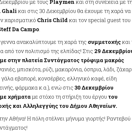
 Δεκεμβρίου με τους
Playmen
και στη συνέχεια με τ
 Ghali
και στις 30 Δεκεμβρίου θα έχουμε τη χαρά να
ν χαρισματικό
Chris Child
και τον special guest του
Steff Da Campo
.
ύγεννα ανακαλύπτουμε τη χαρά της
συμμετοχής
και
 από τον πολιτισμό της ελπίδας! Στις
29 Δεκεμβρίο
ε στην πλατεία Συντάγματος τρόφιμα μακράς
ανιές, μπισκότα, ρύζι, μακαρόνια, όσπρια, λάδι, ζάχαρ
, γάλα εβαπορέ, κονσέρβες, ελληνικό καφέ, είδη
ινής, φάρμακα κ.α.), ενώ στις
30 Δεκεμβρίου
με χρήματα
με στόχο τη στήριξη του έργου
του
χής και Αλληλεγγύης του Δήμου Αθηναίων.
ην Αθήνα! Η πόλη στέλνει μήνυμα γιορτής! Ραντεβού
υντάγματος!