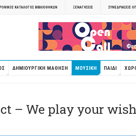
ΡΟΝΙΚΟΣ ΚΑΤΑΛΟΓΟΣ ΒΙΒΛΙΟΘΗΚΩΝ
ΞΕΝΑΓΉΣΕΙΣ
ΣΥΝΕΔΡΙΆΣΕΙΣ Ο
OPANDAcityof
ΌΣ
ΔΗΜΙΟΥΡΓΙΚΉ ΜΆΘΗΣΗ
ΜΟΥΣΙΚΉ
ΠΑΙΔΊ
ΧΏΡΟ
ect – We play your wis