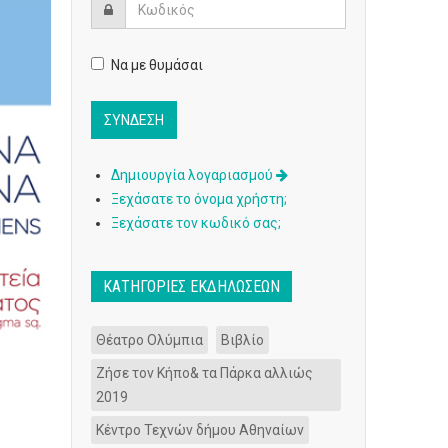
Να με θυμάσαι
Δημιουργία λογαριασμού
Ξεχάσατε το όνομα χρήστη;
Ξεχάσατε τον κωδικό σας;
ΚΑΤΗΓΟΡΊΕΣ ΕΚΔΗΛΏΣΕΩΝ
Θέατρο Ολύμπια
Βιβλίο
Ζήσε τον Κήπο& τα Πάρκα αλλιώς
2019
Κέντρο Τεχνών δήμου Αθηναίων