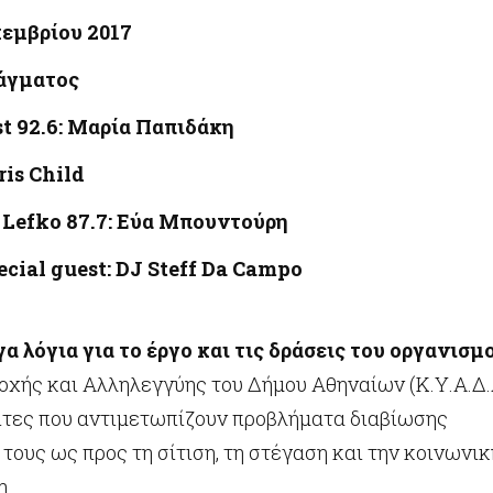
κεμβρίου 2017
άγματος
st 92.6: Μαρία Παπιδάκη
ris Child
En Lefko 87.7: Εύα Μπουντούρη
pecial guest: DJ Steff Da Campo
γα λόγια για το έργο και τις δράσεις του οργανισμ
οχής και Αλληλεγγύης του Δήμου Αθηναίων (Κ.Υ.Α.Δ.
ίτες που αντιμετωπίζουν προβλήματα διαβίωσης
τους ως προς τη σίτιση, τη στέγαση και την κοινωνικ
η.