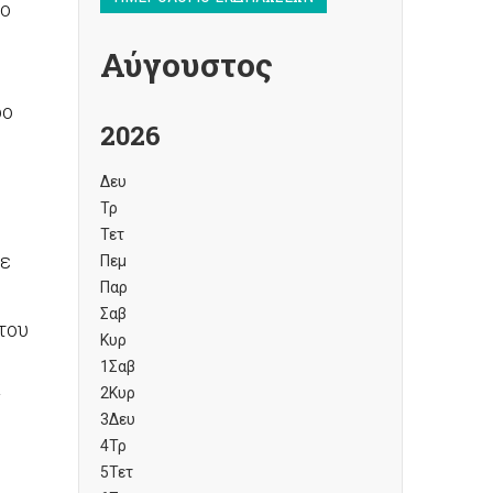
ίο
Αύγουστος
ρο
2026
Δευ
Τρ
Τετ
ε
Πεμ
Παρ
Σαβ
του
Κυρ
1
Σαβ
2
Κυρ
3
Δευ
4
Τρ
5
Τετ