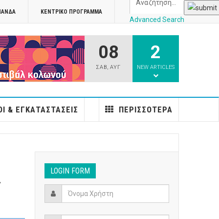
ΠΑΝΔΑ
ΚΕΝΤΡΙΚΌ ΠΡΌΓΡΑΜΜΑ
Advanced Search
08
2
athens
ΣΑΒ
,
ΑΥΓ
NEW ARTICLES
Ι & ΕΓΚΑΤΑΣΤΆΣΕΙΣ
ΠΕΡΙΣΣΌΤΕΡΑ
h
LOGIN FORM