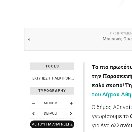
ΠΡΟΗΓΟΎΜΕ
Μουσικές Οικο
Το πιο πρωτότ
TOOLS
την Παρασκευή 
ΕΚΤΎΠΩΣΗ
ΗΛΕΚΤΡΟΝΙΚΌ ΤΑΧΥΔΡΟΜΕΊΟ
καλό σκοπό! Τ
TYPOGRAPHY
του Δήμου Αθ
MEDIUM
Ο δήμος Αθηναί
DEFAULT
γνωρίσουμε το
για ένα ολλανδι
ΛΕΙΤΟΥΡΓΊΑ ΑΝΆΓΝΩΣΗΣ