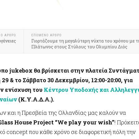
ΝΟ ΆΡΘΡΟ
ΕΠΌΜΕΝΟ ΆΡΘΡΟ
γένειες
Γιορτάζουμε τη μεγαλύτερη νύχτα του χρόνου με τ
Πλάτωνος στους Στύλους του Ολυμπίου Διός
υπο jukebox θα βρίσκεται στην πλατεία Συντάγμα
29 & το Σάββατο 30 Δεκεμβρίου, 12:00-20:00, για
ην ενίσχυση του
Κέντρου Υποδοχής και Αλληλεγγ
ηναίων
(Κ.Υ.Α.Δ.Α.).
ων και η Πρεσβεία της Ολλανδίας μας καλούν να
Glass House Project “
We play your wish”
! Πρόκειτ
κό concept που κάθε χρόνο σε διαφορετική πόλη την