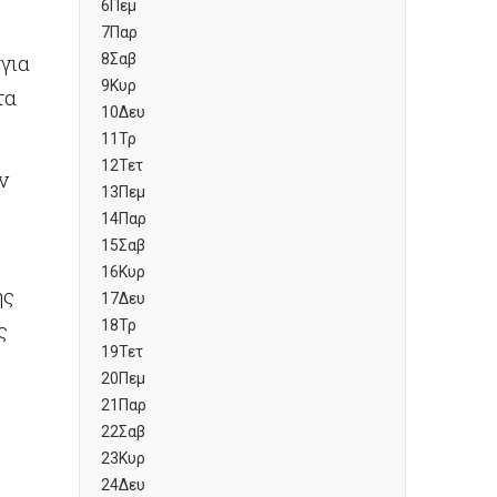
6
Πεμ
7
Παρ
για
8
Σαβ
9
Κυρ
τα
10
Δευ
11
Τρ
12
Τετ
ν
13
Πεμ
14
Παρ
15
Σαβ
16
Κυρ
ης
17
Δευ
18
Τρ
ς
19
Τετ
20
Πεμ
21
Παρ
22
Σαβ
23
Κυρ
)
24
Δευ