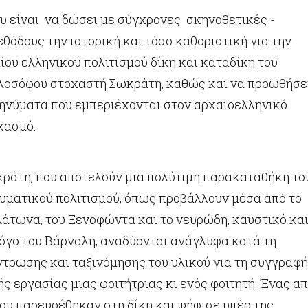
υ είναι να δώσει με σύγχρονες σκηνοθετικές -
θόδους την ιστορική και τόσο καθοριστική για την
ίου ελληνικού πολιτισμού δίκη και καταδίκη του
λοσόφου στοχαστή Σωκράτη, καθώς και να προωθήσε
μηνύματα που εμπεριέχονται στον αρχαιοελληνικό
χασμό.
κράτη, που αποτελούν μια πολύτιμη παρακαταθήκη το
υματικού πολιτισμού, όπως προβάλλουν μέσα από το
λάτωνα, του Ξενοφώντα και το νευρώδη, καυστικό κα
λόγο του Βάρναλη, αναδύονται ανάγλυφα κατά τη
ντρωσης και ταξινόμησης του υλικού για τη συγγραφή
ς εργασίας μιας φοιτήτριας κι ενός φοιτητή. Ένας α
ου παρευρέθηκαν στη δίκη και ψήφισε υπέρ της