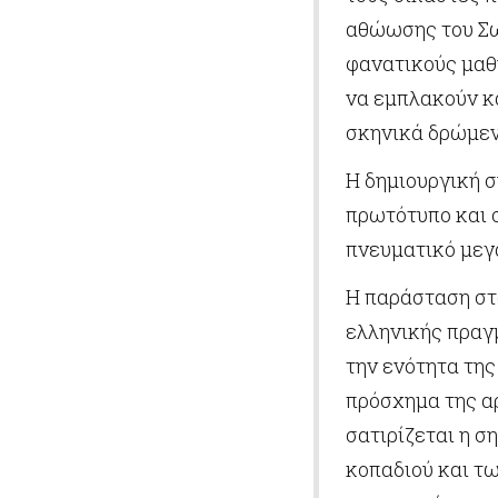
αθώωσης του Σω
φανατικούς μαθ
να εμπλακούν κ
σκηνικά δρώμεν
Η δημιουργική σ
πρωτότυπο και 
πνευματικό μεγ
Η παράσταση στ
ελληνικής πραγμ
την ενότητα της
πρόσχημα της α
σατιρίζεται η σ
κοπαδιού και τ