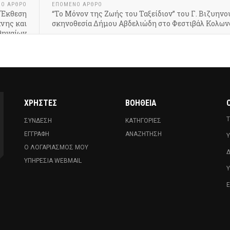
ΝΟ ΆΡΘΡΟ
ΕΠΌΜΕΝΟ ΆΡΘΡΟ
 Έκθεση
“Το Μόνον της Ζωής του Ταξείδιον” του Γ. Βιζυηνο
νης και
σκηνοθεσία Δήμου Αβδελιώδη στο Φεστιβάλ Κολων
θηναίων
ΧΡΉΣΤΕΣ
ΒΟΉΘΕΙΑ
Ο
Τ
ΣΎΝΔΕΣΗ
ΚΑΤΗΓΟΡΊΕΣ
ΕΓΓΡΑΦΉ
ΑΝΑΖΉΤΗΣΗ
Υ
Ο ΛΟΓΑΡΙΑΣΜΌΣ ΜΟΥ
Δ
ΥΠΗΡΕΣΊΑ WEBMAIL
Ε