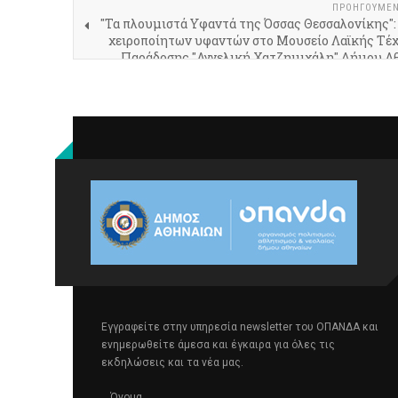
ΠΡΟΗΓΟΎΜΕ
"Τα πλουμιστά Υφαντά της Όσσας Θεσσαλονίκης":
χειροποίητων υφαντών στο Μουσείο Λαϊκής Τέχ
Παράδοσης "Αγγελική Χατζημιχάλη" Δήμου Α
Εγγραφείτε στην υπηρεσία newsletter του ΟΠΑΝΔΑ και
ενημερωθείτε άμεσα και έγκαιρα για όλες τις
εκδηλώσεις και τα νέα μας.