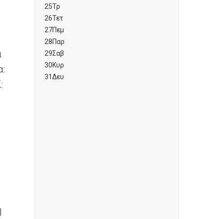
25
Τρ
26
Τετ
27
Πεμ
28
Παρ
α
29
Σαβ
30
Κυρ
α:
31
Δευ
:
|