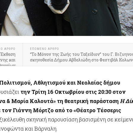
ΝΟ ΆΡΘΡΟ
ΕΠΌΜΕΝΟ ΆΡΘΡΟ
 Έκθεση
“Το Μόνον της Ζωής του Ταξείδιον” του Γ. Βιζυηνο
νης και
σκηνοθεσία Δήμου Αβδελιώδη στο Φεστιβάλ Κολων
θηναίων
Πολιτισμού, Αθλητισμού και Νεολαίας δήμου
υσιάζει
την
Τρίτη 16 Οκτωβρίου στις 20:30 στον
α & Μαρία Καλουτά» τη θεατρική παράσταση
Η Δί
 τον Γιάννη Μόρτζο από το «Θέατρο Τέσσερις
ρηξικέλευθη σκηνική παρουσίαση βασισμένη σε κείμεν
ενοφώντα και Βάρναλη.