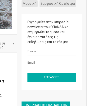
Μουσική
Συμφωνική Ορχήστρα
Εγγραφείτε στην υπηρεσία
newsletter του ΟΠΑΝΔΑ και
ενημερωθείτε άμεσα και
έγκαιρα για όλες τις
εκδηλώσεις και τα νέα μας.
ύ σε
ού
κη
α
ΗΜΕΡΟΛΌΓΙΟ ΕΚΔΗΛΏΣΕΩΝ