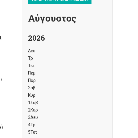
Αύγουστος
2026
ι
Δευ
Τρ
Τετ
Πεμ
υ
Παρ
Σαβ
Κυρ
ι
1
Σαβ
2
Κυρ
3
Δευ
4
Τρ
πό
5
Τετ