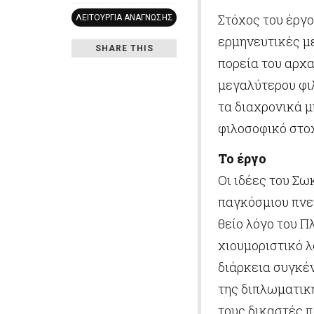
Στόχος του έργο
ΛΕΙΤΟΥΡΓΊΑ ΑΝΆΓΝΩΣΗΣ
ερμηνευτικές με
SHARE THIS
πορεία του αρχα
μεγαλύτερου φι
τα διαχρονικά 
φιλοσοφικό στο
Το έργο
Οι ιδέες του Σω
παγκόσμιου πνε
θείο λόγο του Π
χιουμοριστικό 
διάρκεια συγκέ
της διπλωματική
τους δικαστές π