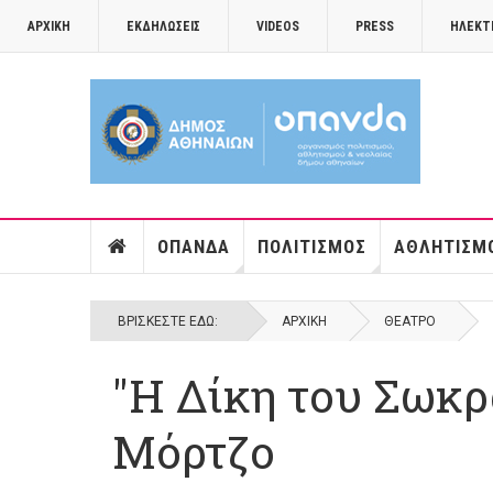
ΑΡΧΙΚΉ
ΕΚΔΗΛΏΣΕΙΣ
VIDEOS
PRESS
ΗΛΕΚΤ
ΟΠΑΝΔΑ
ΠΟΛΙΤΙΣΜΌΣ
ΑΘΛΗΤΙΣΜ
ΒΡΊΣΚΕΣΤΕ ΕΔΏ:
ΑΡΧΙΚΉ
ΘΈΑΤΡΟ
"Η Δίκη του Σωκρ
Μόρτζο