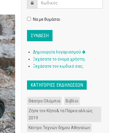
Να με θυμάσαι
Δημιουργία λογαριασμού
Ξεχάσατε το όνομα χρήστη;
Ξεχάσατε τον κωδικό σας;
ΚΑΤΗΓΟΡΊΕΣ ΕΚΔΗΛΏΣΕΩΝ
Θέατρο Ολύμπια
Βιβλίο
Ζήσε τον Κήπο& τα Πάρκα αλλιώς
2019
Κέντρο Τεχνών δήμου Αθηναίων