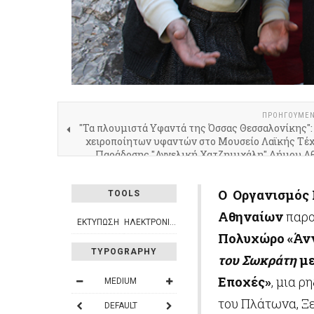
ΠΡΟΗΓΟΎΜΕ
"Τα πλουμιστά Υφαντά της Όσσας Θεσσαλονίκης":
χειροποίητων υφαντών στο Μουσείο Λαϊκής Τέχ
Παράδοσης "Αγγελική Χατζημιχάλη" Δήμου Α
Ο
Οργανισμός 
TOOLS
Αθηναίων
παρο
ΕΚΤΎΠΩΣΗ
ΗΛΕΚΤΡΟΝΙΚΌ ΤΑΧΥΔΡΟΜΕΊΟ
Πολυχώρο «Άνν
TYPOGRAPHY
του Σωκράτη
με
Εποχές»
, μια 
MEDIUM
του Πλάτωνα, Ξ
DEFAULT