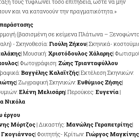
τάξη τους τυφλώνει τόσο επιτήδεια, ώστε να μην
πουν και να κατανοούν την πραγματικότητα.»
 παράστασης
ρμογή (βασισμένη σε κείμενα Πλάτωνα – Ξενοφώντ
αλη) - Σκηνοθεσία:
Γιούλη Ζήκου
| Σκηνικά- κοστούμι
καλάκης
| Μουσική:
Χριστόδουλος Χάλαρης
| Φωτισμοί
πουλος
| Φωτογράφιση:
Ζώης Τριανταφύλλου
 Γραφικά:
Βαγγέλης Καλαϊτζής
| Εκτέλεση Σκηνικών:
ιώτης
| Ζωγραφική Σκηνικών:
Ευθύμιος Ζήσης
|
ουμιών:
Ελένη Μελισάρη
| Περούκες:
Ευγενία
|
α Νικόλα
υ έργου
νης Μόρτζος
| Δικαστής:
Μανώλης Γεραπετρίτης
|
 Γκογιάννος
| Φοιτητής- Κρίτων:
Γιώργος Μαγκίνης