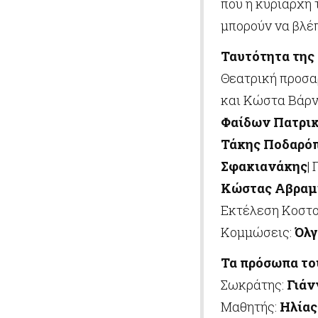
που η κυρίαρχη 
μπορούν να βλέ
Ταυτότητα της
Θεατρική προσα
και Κώστα Βάρν
Φαίδων Πατρι
Τάκης Ποδαρό
Σφακιανάκης
|
Κώστας Αβραμ
Εκτέλεση Κοστ
Κομμώσεις:
Όλγ
Τα πρόσωπα το
Σωκράτης:
Γιάν
Μαθητής:
Ηλίας