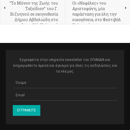
“Το Μόνον της Ζωής του
Οι «Νεφέλες» του
Ταξείδιον” του Γ.
Αριστοφάνη, μία
Βιζυηνού σε σκηνοθεσία
παράσταση για όλη την
Δήμου Αβδελιώδη στο
οικογένεια, στο Φεστιβάλ
Φεστιβάλ Κολωνού
Κολωνού
Εγγραφείτε στην υπηρεσία newsletter του ΟΠΑΝΔΑ και
ενημερωθείτε άμεσα και έγκαιρα για όλες τις εκδηλώσεις και
τα νέα μας.