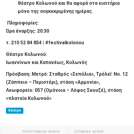
θέατρο Κολωνού και θα αφορά στα εισιτήρια
μόνο της συγκεκριμένης ημέρας.
Πληροφορίες:
Ώρα έναρξης: 20:30
τ. 210 52 84 854 | #festivalkolonou
Θέατρο Κολωνού:
Ιωαννίνων και Καπανέως, Κολωνός
Πρόσβαση: Μετρό: Σταθμός «Σεπόλια», Τρόλεï: No. 12
(Ζάππειο – Περιστέρι), στάση «Αρμονία»,
Λεωφορείο: 057 (Ομόνοια – Λόφος Σκουζέ), στάση
«πλατεία Κολωνού»
Θέατρο
ΠΡΟΗΓΟΎΜΕΝΟ ΆΡΘΡΟ
ΕΠΌΜΕΝΟ ΆΡΘΡΟ