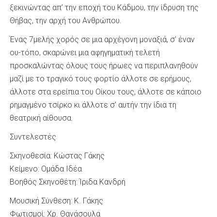
ξεκινώντας απ’ την εποχή του Κάδμου, την ίδρυση της
Θήβας, την αρχή του Ανθρώπου.
Ένας 7μελής χορός σε μια αρχέγονη μοναξιά, σ’ έναν
ου-τόπο, σκαρώνει μια αφηγηματική τελετή
προσκαλώντας όλους τους ήρωες να περιπλανηθούν
μαζί με το τραγικό τους φορτίο άλλοτε σε ερήμους,
άλλοτε στα ερείπια του Οίκου τους, άλλοτε σε κάποιο
ρημαγμένο τσίρκο κι άλλοτε σ’ αυτήν την ίδια τη
θεατρική αίθουσα.
Συντελεστές
Σκηνοθεσία: Κώστας Γάκης
Κείμενο: Ομάδα Ιδέα
Βοηθός Σκηνοθέτη: Ίριδα Κανδρή
Μουσική Σύνθεση: Κ. Γάκης
Φωτισμοί: Χρ. Θανάσουλα