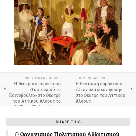
ΠΡΟΗΓΟΎΜΕΝΟ ΆΡΘΡΟ
ΕΠΌΜΕΝΟ ΆΡΘΡΟ
Η θεατρική παράσταση
Η θεατρική παράσταση
«Του χωριού το
«Όταν όλα είχαν ψυχή»
Κοινοβούλιο» στο Θέατρο
στο Θέατρο του Αττικού
του Αττικού Άλσους το
Άλσους
Σάββατο 27 Αυγούστου
SHARE THIS
O
Οργανισμός Πολιτισμού Αθλητισμού