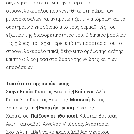
συγκίνηση. Πρόκειται για την ιστορία του
στρογγυλοκέφαλου που γεννήθηκε στη χώρα των
μυτεροκέφαλων και αντιμετωπίζει την απόρριψη και το
συστηματικό εκφοβισμό από τους συμμαθητές του
εξαιτίας της διαφορετικότητάς του. Ο δίκαιος βασιλιάς
της χώρας, που έχει πάρει υπό την προστασία του το
στρογγυλοκέφαλο παιδί, δείχνει το δρόμο της αγάπης
και της φιλίας μέσα στο δάσος της γνώσης και των
αποφάσεων.
Ταυτότητα της παράστασης
Σκηνοθεσία:
Κώστας Βουτσάς|
Κείμενο:
Αλίκη
Κατσαβού, Κώστας Βουτσάς|
Μουσική:
Νίκος
Σαπουντζάκης|
Ενορχήστρωση:
Κώστας
Χαριτάτος|
Παίζουν οι ηθοποιοί:
Κώστας Βουτσάς,
Αλίκη Κατσαβού, Άγγελος Μπέσσας, Αναστασία
Σκοπελίτη, Εβελίνα Κυπραίου, Σάββας Μενοίκου,