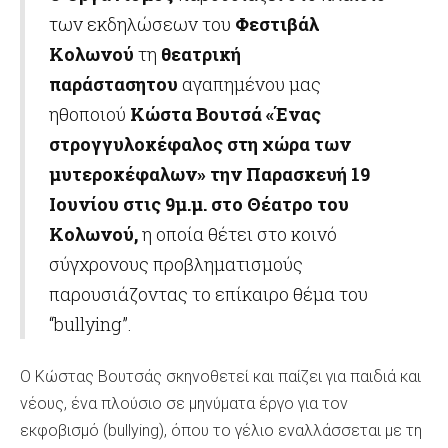
των εκδηλώσεων του
Φεστιβάλ
Κολωνού
τη
θεατρική
παράσταση
του
αγαπημένου μας
ηθοποιού
Κώστα Βουτσά
«Ένας
στρογγυλοκέφαλος στη χώρα των
μυτεροκέφαλων» την Παρασκευή 19
Ιουνίου στις 9μ.μ. στο Θέατρο του
Κολωνού,
η οποία θέτει στο κοινό
σύγχρονους προβληματισμούς
παρουσιάζοντας το επίκαιρο θέμα του
“bullying”.
Ο Κώστας Βουτσάς σκηνοθετεί και παίζει για παιδιά και
νέους, ένα πλούσιο σε μηνύματα έργο για τον
εκφοβισμό (bullying), όπου το γέλιο εναλλάσσεται με τη