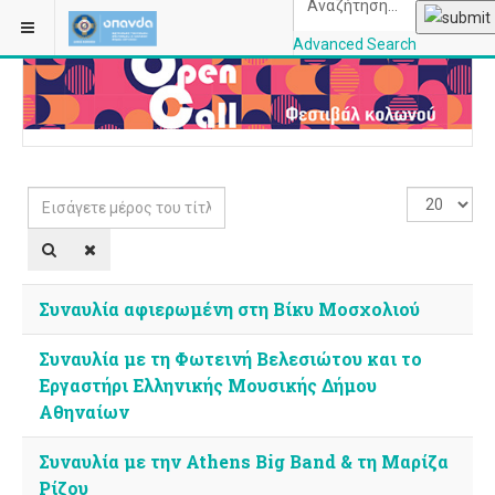
ΒΡΊΣΚΕΣΤΕ ΕΔΏ:
ΑΡΧΙΚΉ
ΚΑΤΗΓΟΡΊΕΣ
Advanced Search
OPANDAcityofathe
Εισάγετε
Εμφάνιση
μέρος
#
του
τίτλου.
Συναυλία αφιερωμένη στη Βίκυ Μοσχολιού
Συναυλία με τη Φωτεινή Βελεσιώτου και το
Εργαστήρι Ελληνικής Μουσικής Δήμου
Αθηναίων
Συναυλία με την Athens Big Band & τη Μαρίζα
Ρίζου