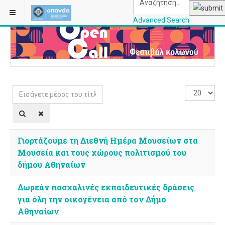
ΒΡΊΣΚΕΣΤΕ ΕΔΏ:
ΑΡΧΙΚΉ
ΚΑΤΗΓΟΡΊΕΣ
Advanced Search
OPANDAcityofathe
Εισάγετε
Εμφάνιση
μέρος
#
του
τίτλου.
Γιορτάζουμε τη Διεθνή Ημέρα Μουσείων στα
Μουσεία και τους χώρους πολιτισμού του
δήμου Αθηναίων
Δωρεάν πασχαλινές εκπαιδευτικές δράσεις
για όλη την οικογένεια από τον Δήμο
Αθηναίων