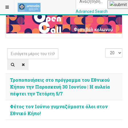
ΒΡΊΣΚΕΣΤΕ ΕΔΏ:
ΑΡΧΙΚΉ
ΚΑΤΗΓΟΡΊΕΣ
Advanced Search
OPANDAcityofathe
Εισάγετε
Εμφάνιση
μέρος
#
του
τίτλου.
Τροποποιήσεις στο πρόγραμμα του Εθνικού
Κήπου την Παρασκευή 30 Ιουνίου | Η αυλαία
πέφτει την Τετάρτη 5/7
Φέτος τον Ιούνιο γυμναζόμαστε όλοι στον
Εθνικό Κήπο!