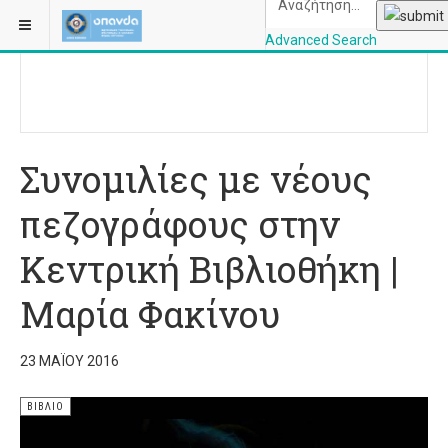
ΒΡΊΣΚΕΣΤΕ ΕΔΏ:
ΑΡΧΙΚΉ
ΠΟΛΙΤΙΣΜΌΣ
ΒΙΒΛΊΟ
Advanced Search
OPANDAcityofathe
Συνομιλίες με νέους
πεζογράφους στην
Κεντρική Βιβλιοθήκη |
Μαρία Φακίνου
23 ΜΑΪ́ΟΥ 2016
ΒΙΒΛΊΟ