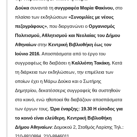
Δούκα
συναντά τη
συγγραφέα Μαρία Φακίνου,
στο
πλαίσιο των εκδηλώσεων
«Συνομιλίες με νέους
πεζογράφους»
, που διοργανώνει ο
Οργανισμός
Πολιτισμού, Αθλητισμού και Νεολαίας του Δήμου
Αθηναίων
στην
Κεντρική Βιβλιοθήκη έως τον
Ιούνιο 2016.
Αποσπάσματα από το έργο του
συγγραφέως θα διαβάσει η
Καλλιόπη Τακάκη.
Κατά
τη διάρκεια των εκδηλώσεων, την επιμέλεια των
οποίων έχει η Μάρω Δούκα και ο Σωτήρης
Δημητρίου, δεκατέσσερις συγγραφείς θα συστηθούν
στο κοινό, ενώ ηθοποιοί θα διαβάζουν αποσπάσματα
των έργων τους.
Ώρα έναρξης: 19.30
Η είσοδος για
το κοινό είναι ελεύθερη.
Κεντρική Βιβλιοθήκη
Δήμου Αθηναίων
: Δομοκού 2, Σταθμός Λαρίσης Τηλ.:
210-8810884, 210-8846011