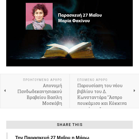
ΠΡΟΗΓΟΎΜΕΝΟ ΆΡΘΡΟ
ΕΠΌΜΕΝΟ ΆΡΘΡΟ
Απονομή
Παρουσίαση του νέου
Πανδωδεκανησιακού
βιβλίου του Δ.
Βραβείου Βασίλη
Κωνσταντάρα "Άσπρο
Μοσκόβη
πουκάμισο και Κόκκινα
παπούτσια"
SHARE THIS
Την Παρασκευή 27 Μαΐου η Μάρω