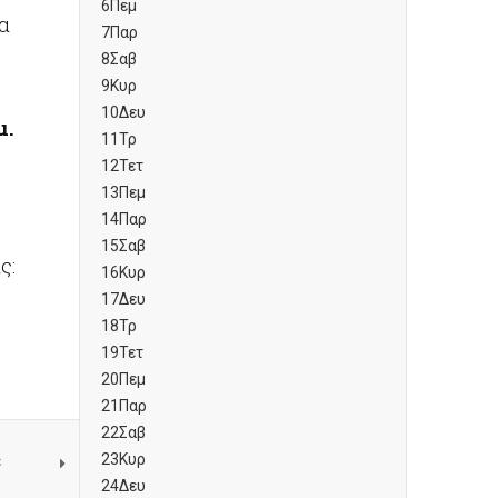
6
Πεμ
α
7
Παρ
8
Σαβ
9
Κυρ
10
Δευ
μ.
11
Τρ
12
Τετ
13
Πεμ
14
Παρ
15
Σαβ
ς:
16
Κυρ
17
Δευ
18
Τρ
19
Τετ
20
Πεμ
21
Παρ
22
Σαβ
ε
23
Κυρ
24
Δευ