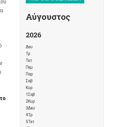
ίου
μα
Αύγουστος
2026
ό
Δευ
Τρ
Τετ
ν
Πεμ
υ
Παρ
Σαβ
Κυρ
1
Σαβ
το
2
Κυρ
3
Δευ
4
Τρ
5
Τετ