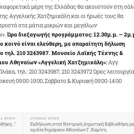
διαφορετικά μέρη της Ελλάδας θα ακουστούν στη σάλ
της Αγγελικής Χατζημιχάλη και οι ήρωές τους θα
ροστά στα μάτια μικρών και μεγάλων
ν».
Ώρα διεξαγωγής προγράμματος:
12.30μ.μ. – 2μ.
το κοινό είναι ελεύθερη, με απαραίτητη δήλωση
 τηλ. 210 3243987.
Μουσείο Λαϊκής Τέχνης &
ου Αθηναίων «Αγγελική Χατζημιχάλη»:
Αγγ.
λάκα, τηλ.: 210 3243987, 210 3243972 Ώρες λειτουργία
κευή 09:00-19:00, Σάββατο & Κυριακή 09:00-14:00
ΝΟ ΆΡΘΡΟ
ΕΠΌΜΕΝΟ ΆΡΘΡΟ
θήκη..."
Εκδήλωση στην Κεντρική Δημοτική Βιβλιοθήκη μ
ομιλία δημάρχου Αθηναίων Γ. Καμίνη