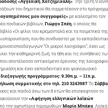
ράδοσης «Αγγελική Χατζημιχάλη»
. Την Τρίτη 9 Ιουν
 τάξεων του δημοτικού θα συμμετέχουν στο πρόγραμ
 αγαπημένους μου συγγραφείς»
με καλεσμένο τον
έα παιδικών βιβλίων,
Γιώργο Σπέη
, ο οποίος θα
βιβλίο «Οι φίλοι του κρεμανταλά και τα ποιμενικά της
λιοπαρουσίαση, που θα συνδυαστεί με το εκπαιδευτικ
μουσειοπαιδαγωγών “Οι μικροί λαογράφοι”, έχει ως
λει την καθημερινή ζωή, τα ήθη και τις συνήθειες τω
που αποτέλεσαν αντικείμενο έρευνας της λαογράφο
ημιχάλη και έχει εκπαιδευτικό και ψυχαγωγικό
 διεξαγωγής προγράμματος: 9.30π.μ. – 11π.μ.
δήλωση συμμετοχής στο τηλ. 210
3243987
Το
Σάββα
ικες και παιδιά άνω των 8 ετών θα επισκεφτούν το
 ακούσουν την
«Αφήγηση ελληνικών λαϊκών
πό την αφηγήτρια παραμυθιών
Μαρία Μπάκα
. Λαϊκά