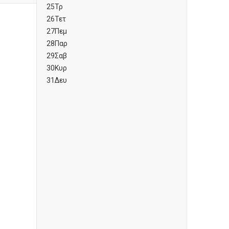
25
Τρ
26
Τετ
27
Πεμ
28
Παρ
29
Σαβ
30
Κυρ
31
Δευ