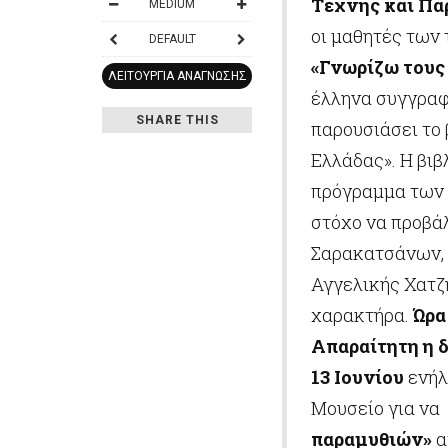
Τέχνης και Πα
MEDIUM
οι μαθητές των
DEFAULT
«Γνωρίζω τους
ΛΕΙΤΟΥΡΓΊΑ ΑΝΆΓΝΩΣΗΣ
έλληνα συγγραφ
SHARE THIS
παρουσιάσει το 
Ελλάδας». Η βιβ
πρόγραμμα των 
στόχο να προβάλ
Σαρακατσάνων, 
Αγγελικής Χατζ
χαρακτήρα.
Ώρα
Απαραίτητη η 
13 Ιουνίου
ενήλ
Μουσείο για να
παραμυθιών»
α