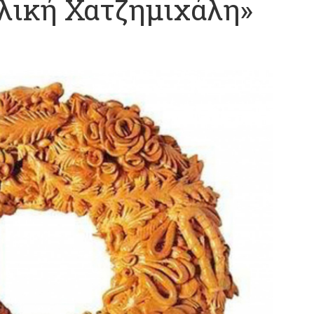
λική Χατζημιχάλη»