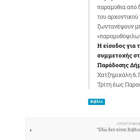
παραμύθια από 
του αρχοντικού 
ζωντανέψουν μπ
«παραμυθόφιλω
Η είσοδος για 
συμμετοχής στο
Παράδοσης Δήμ
Χατζημιχάλη 6, Π
Τρίτη έως Παρασ
Βιβλίο
ΠΡΟΗΓΟΎΜΕ
"Εδώ δεν είναι Βιβλιο