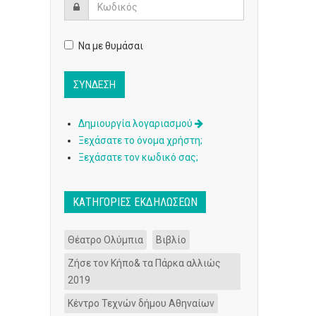
Να με θυμάσαι
Δημιουργία λογαριασμού
Ξεχάσατε το όνομα χρήστη;
Ξεχάσατε τον κωδικό σας;
ΚΑΤΗΓΟΡΊΕΣ ΕΚΔΗΛΏΣΕΩΝ
Θέατρο Ολύμπια
Βιβλίο
Ζήσε τον Κήπο& τα Πάρκα αλλιώς
2019
Κέντρο Τεχνών δήμου Αθηναίων