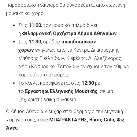
παραδοσιακό τσίκνισμα θα συνοδεύεται από ζωντανή
μουσική και χορό.
Στις
11:00
, τον μουσικό παλμό δίνει
η
Φιλαρμονική Ορχήστρα Δήμου Αθηναίων
.
Στις
11:30
, ομάδες
παραδοσιακών
χορών
ενηλίκων από τα Κέντρα Δημιουργικής
Μάθησης Ευελπίδων, Κυψέλης, Λ. Αλεξάνδρας,
Νέου Κόσμου και Σεπολίων ενισχύουν τον εθιμικό
χαρακτήρα της ημέρας.
Το γλέντι κορυφώνεται στις
12:30
με
το
Εργαστήρι Ελληνικής Μουσικής
, σε μια
ξεχωριστή λαϊκή συναυλία.
Ο Δήμος Αθηναίων ευχαριστεί θερμά για την ευγενική
χορηγία τους, τους
ΜΠΑΪΡΑΚΤΑΡΗΣ, Βίκος Cola, Φιξ
Άνευ
.