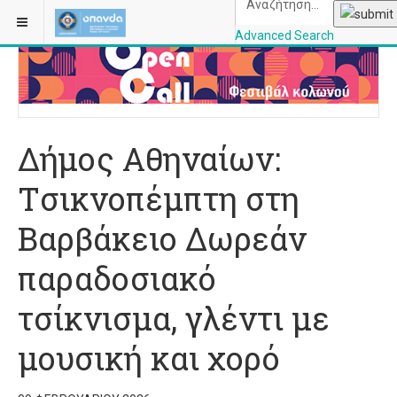
ΒΡΊΣΚΕΣΤΕ ΕΔΏ:
ΑΡΧΙΚΉ
ΠΟΛΙΤΙΣΜΌΣ
Advanced Search
OPANDAcityofathe
Δήμος Αθηναίων:
Tσικνοπέμπτη στη
Βαρβάκειο Δωρεάν
παραδοσιακό
τσίκνισμα, γλέντι με
μουσική και χορό