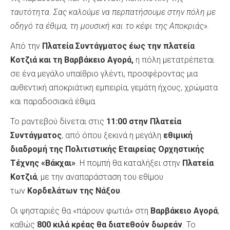
ταυτότητα. Σας καλούμε να περπατήσουμε
σ
την πόλ
η με
οδηγό
τα έθιμα, τη μουσική και το κέφι της Αποκριάς».
Από την
Πλατεία Συντάγματος έως τη
ν
πλατεία
Κοτζιά και τη Βαρβάκειο Αγορά,
η πόλη μετατρέπεται
σε ένα μεγάλο υπαίθριο γλέντι, προσφέροντας μια
αυθεντική αποκριάτικη εμπειρία, γεμάτη ήχους, χρώματα
και παραδοσιακά έθιμα.
Το ραντεβού δίνεται στις
11:00 στην Πλατεία
Συντάγματος
, από όπου ξεκινά η μεγάλη
εθιμική
διαδρομή της Πολιτιστικής Εταιρείας Ορχηστικής
Τέχνης «Βάκχαι»
. Η πομπή θα καταλήξει στην
Πλατεία
Κοτζιά
, με την αναπαράσταση του εθίμου
των
Κορδελάτων της Νάξου
.
Οι ψησταριές θα «πάρουν φωτιά» στη
Βαρβάκειο Αγορά
,
καθώς
800 κιλά κρέας θα διατεθούν δωρεάν
. Το