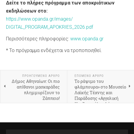
Δείτε το πλήρες πρόγραμμα των αποκριάτικων
εκδηλώσεων στο:
https://www.opanda.gr/images/
DIGITAL_PROGRAM_APOKRIES_2026.
pdf
Περισσότερες πληροφορίες:
www.opanda.gr
* Το πρόγραμμα ενδέχεται να τροποποιηθεί.
ΠΡΟΗΓΟΎΜΕΝΟ ΆΡΘΡΟ
ΕΠΌΜΕΝΟ ΆΡΘΡΟ
Δήμος Αθηναίων: Οι πιο
Το ράψιμο του
απίθανοι μασκαράδες
φλάμπουρα» στο Μουσείο
πλημμυρίζουν το
Λαϊκής Τέχνης και
Ζάππειο!
Παράδοσης «Αγγελική
Χατζημιχάλη» Δήμου
Αθηναίων