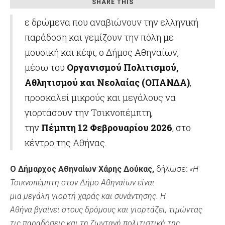
SHARE THIS
ε δρώμενα που αναβιώνουν την ελληνική
παράδοση και γεμίζουν την πόλη με
μουσική και κέφι, ο Δήμος Αθηναίων,
μέσω του
Οργανισμού Πολιτισμού,
Αθλητισμού και Νεολαίας (ΟΠΑΝΔΑ)
,
προσκαλεί μικρούς και μεγάλους να
γιορτάσουν την Τσικνοπέμπτη,
την
Πέμπτη 12 Φεβρουαρίου 2026
, στο
κέντρο της Αθήνας.
Ο Δήμαρχος Αθηναίων Χ
άρης
Δούκας,
δήλωσε:
«Η
Τσικνοπέμπτη στον Δήμο Αθηναίων είναι
μια
μεγάλη
γιορτή χαράς
και
συνάντησης. Η
Αθήνα
βγαίνει στους δρόμους και
γιορτάζει, τιμώντας
τις
παραδόσεις
και τη ζωντανή πολιτιστική της