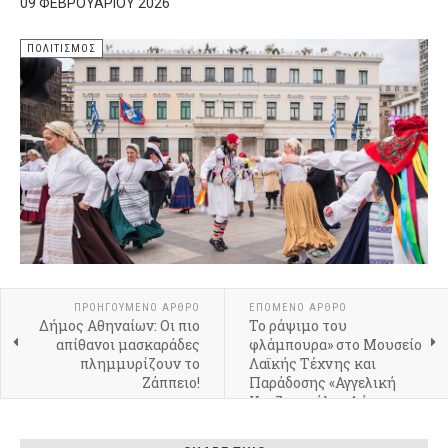
09 ΦΕΒΡΟΥΑΡΊΟΥ 2026
ΠΟΛΙΤΙΣΜΌΣ
ΠΡΟΗΓΟΎΜΕΝΟ ΆΡΘΡΟ
ΕΠΌΜΕΝΟ ΆΡΘΡΟ
Δήμος Αθηναίων: Οι πιο
Το ράψιμο του
απίθανοι μασκαράδες
φλάμπουρα» στο Μουσείο
πλημμυρίζουν το
Λαϊκής Τέχνης και
Ζάππειο!
Παράδοσης «Αγγελική
Χατζημιχάλη» Δήμου
Αθηναίων