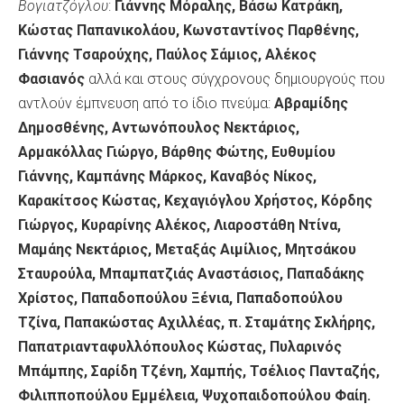
Βογιατζόγλου
:
Γιάννης Μόραλης, Βάσω Κατράκη,
Κώστας Παπανικολάου, Κωνσταντίνος Παρθένης,
Γιάννης Τσαρούχης, Παύλος Σάμιος, Αλέκος
Φασιανός
αλλά και στους σύγχρονους δημιουργούς που
αντλούν έμπνευση από το ίδιο πνεύμα:
Αβραμίδης
Δημοσθένης, Αντωνόπουλος Νεκτάρι
o
ς,
Αρμακόλλας Γιώργο, Βάρθης Φώτης, Ευθυμίου
Γιάννης, Καμπάνης Μάρκος, Καναβός Νίκος,
Καρακίτσος Κώστας, Κεχαγιόγλου Χρήστος, Κόρδης
Γιώργος, Κυραρίνης Αλέκος, Λιαροστάθη Ντίνα,
Μαμάης Νεκτάριος, Μεταξάς Αιμίλιος, Μητσάκου
Σταυρούλα, Μπαμπατζιάς Αναστάσιος, Παπαδάκης
Χρίστος, Παπαδοπούλου Ξένια, Παπαδοπούλου
Τζίνα, Παπακώστας Αχιλλέας, π. Σταμάτης Σκλήρης,
Παπατριανταφυλλόπουλος Κώστας, Πυλαρινός
Μπάμπης, Σαρίδη Τζένη, Χαμπής, Τσέλιος Πανταζής,
Φιλιπποπούλου Εμμέλεια, Ψυχοπαιδοπούλου Φαίη.