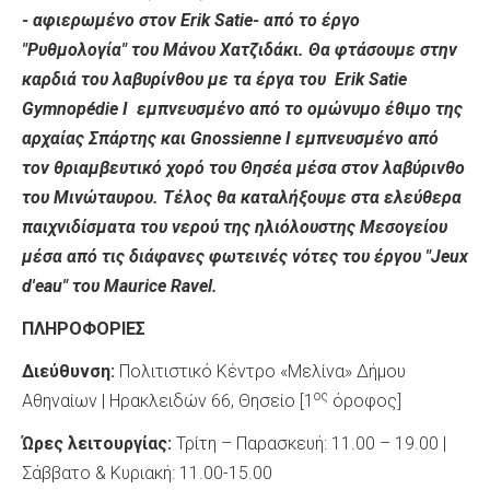
- αφιερωμένο στον Erik Satie- από το έργο
"Ρυθμολογία" του Μάνου Χατζιδάκι. Θα φτάσουμε στην
καρδιά του λαβυρίνθου με τα έργα του Erik Satie
Gymnopédie I εμπνευσμένο από το ομώνυμο έθιμο της
αρχαίας Σπάρτης και Gnossienne I εμπνευσμένο από
τον θριαμβευτικό χορό του Θησέα μέσα στον λαβύρινθο
του Μινώταυρου. Τέλος θα καταλήξουμε στα ελεύθερα
παιχνιδίσματα του νερού της ηλιόλουστης Μεσογείου
μέσα από τις διάφανες φωτεινές νότες του έργου "Jeux
d'eau" του Maurice Ravel.
ΠΛΗΡΟΦΟΡΙΕΣ
Διεύθυνση:
Πολιτιστικό Κέντρο «Μελίνα» Δήμου
ος
Αθηναίων | Ηρακλειδών 66, Θησείο [1
όροφος]
Ώρες λειτουργίας:
Τρίτη – Παρασκευή: 11.00 – 19.00 |
Σάββατο & Κυριακή: 11.00-15.00