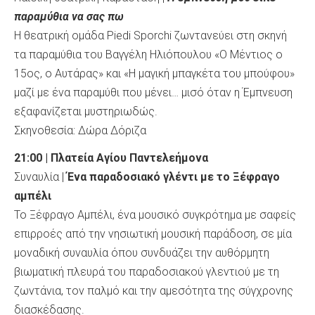
παραμύθια να σας πω
Η θεατρική ομάδα Piedi Sporchi ζωντανεύει στη σκηνή
τα παραμύθια του Βαγγέλη Ηλιόπουλου «Ο Μέντιος ο
15ος, ο Αυτάρας» και «Η μαγική μπαγκέτα του μπούφου»
μαζί με ένα παραμύθι που μένει… μισό όταν η Έμπνευση
εξαφανίζεται μυστηριωδώς.
Σκηνοθεσία: Δώρα Δόριζα
21:00 | Πλατεία Αγίου Παντελεήμονα
Συναυλία |
Ένα παραδοσιακό γλέντι με το Ξέφραγο
αμπέλι
Το Ξέφραγο Αμπέλι, ένα μουσικό συγκρότημα με σαφείς
επιρροές από την νησιωτική μουσική παράδοση, σε μία
μοναδική συναυλία όπου συνδυάζει την αυθόρμητη
βιωματική πλευρά του παραδοσιακού γλεντιού με τη
ζωντάνια, τον παλμό και την αμεσότητα της σύγχρονης
διασκέδασης.