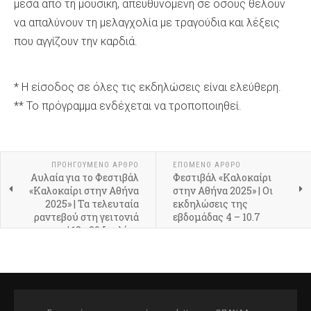
μέσα από τη μουσική, απευθυνόμενη σε όσους θέλουν
να απαλύνουν τη μελαγχολία με τραγούδια και λέξεις
που αγγίζουν την καρδιά.
* Η είσοδος σε όλες τις εκδηλώσεις είναι ελεύθερη.
** Το πρόγραμμα ενδέχεται να τροποποιηθεί.
ΠΡΟΗΓΟΎΜΕΝΟ ΆΡΘΡΟ
ΕΠΌΜΕΝΟ ΆΡΘΡΟ
Αυλαία για το Φεστιβάλ
Φεστιβάλ «Καλοκαίρι
«Καλοκαίρι στην Αθήνα
στην Αθήνα 2025» | Οι
2025» | Τα τελευταία
εκδηλώσεις της
ραντεβού στη γειτονιά
εβδομάδας 4 – 10.7
μας | 18 - 20 Ιουλίου