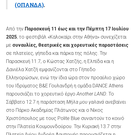
(ΟΠΑΝΔΑ)
.
Από την
Παρασκευή 11 έως και την Πέμπτη 17 Ιουλίου
2025
, το φεστιβάλ «Καλοκαίρι στην Αθήνα» συνεχίζεται
με
συναυλίες, θεατρικές και χορευτικές παραστάσεις
σε πλατείες, γήπεδα και πάρκα της πόλης. Την
Παρασκευή 11.7, ο Κώστας Χατζής, η Ελπίδα και η
Δανιέλα Χατζή εμφανίζονται στο Γήπεδο
Ελληνορώσων, ενώ την ίδια ώρα στον προαύλιο χώρο
του Ιδρύματος Β&Ε Γουλανδρή η ομάδα DANCE Athens
παρουσιάζει το χορευτικό έργο
Another LAND
. Το
Σάββατο 12.7 η παράσταση
Μήλα μου γαλανά
ανεβαίνει
στο Πάρκο Ακαδημίας Πλάτωνος και ο Νίκος
Χριστόπουλος με τους Polite Blue συναντούν το κοινό
στην Πλατεία Κουμουνδούρου. Την Κυριακή 13.7 στην
Πλατεία Αγίου Ανδρέα Λαμπρινής παρουσιάζεται η