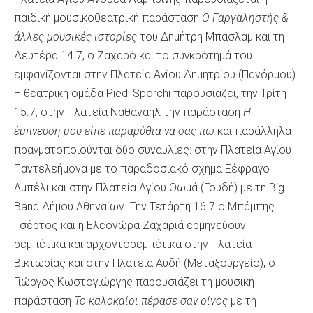
παιδική μουσικοθεατρική παράσταση
Ο Γαργαληστής &
άλλες μουσικές ιστορίες
του Δημήτρη Μπασλάμ και τη
Δευτέρα 14.7, ο Ζαχαρό και το συγκρότημά του
εμφανίζονται στην Πλατεία Αγίου Δημητρίου (Πανόρμου).
Η θεατρική ομάδα Piedi Sporchi παρουσιάζει, την Τρίτη
15.7, στην Πλατεία Ναθαναήλ την παράσταση
Η
έμπνευση μου είπε παραμύθια να σας πω
και παράλληλα
πραγματοποιούνται δύο συναυλίες: στην Πλατεία Αγίου
Παντελεήμονα με το παραδοσιακό σχήμα Ξέφραγο
Αμπέλι και στην Πλατεία Αγίου Θωμά (Γουδή) με τη Big
Band Δήμου Αθηναίων. Την Τετάρτη 16.7 ο Μπάμπης
Τσέρτος και η Ελεονώρα Ζαχαριά ερμηνεύουν
ρεμπέτικα και αρχοντορεμπέτικα στην Πλατεία
Βικτωρίας και στην Πλατεία Αυδή (Μεταξουργείο), ο
Γιώργος Κωστογιώργης παρουσιάζει τη μουσική
παράσταση
Το καλοκαίρι πέρασε σαν ρίγος
με τη