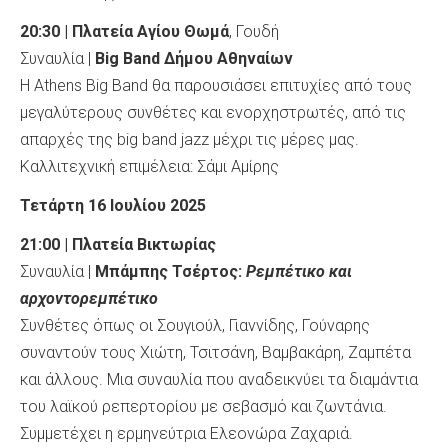
20:30 | Πλατεία Αγίου Θωμά
, Γουδή
Συναυλία |
Big
Band
Δήμου Αθηναίων
H
Athens Big Band θα παρουσιάσει επιτυχίες από τους
μεγαλύτερους συνθέτες και ενορχηστρωτές, από τις
απαρχές της big band jazz μέχρι τις μέρες μας.
Καλλιτεχνική επιμέλεια: Σάμι Αμίρης
Τετάρτη 16 Ιουλίου 2025
21:00 | Πλατεία Βικτωρίας
Συναυλία |
Μπάμπης Τσέρτος:
Ρεμπέτικο και
αρχοντορεμπέτικο
Συνθέτες όπως οι Σουγιούλ, Γιαννίδης, Γούναρης
συναντούν τους Χιώτη, Τσιτσάνη, Βαμβακάρη, Ζαμπέτα
και άλλους. Μια συναυλία που αναδεικνύει τα διαμάντια
του λαϊκού ρεπερτορίου με σεβασμό και ζωντάνια.
Συμμετέχει η ερμηνεύτρια Ελεονώρα Ζαχαριά.