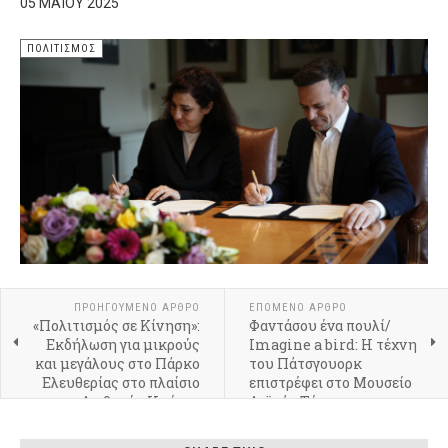
05 ΜΑΪ́ΟΥ 2025
ΠΟΛΙΤΙΣΜΌΣ
ΠΡΟΗΓΟΎΜΕΝΟ ΆΡΘΡΟ
ΕΠΌΜΕΝΟ ΆΡΘΡΟ
«Πολιτισμός σε Κίνηση»:
Φαντάσου ένα πουλί/
Εκδήλωση για μικρούς
Imagine a bird: Η τέχνη
και μεγάλους στο Πάρκο
του Πάτσγουορκ
Ελευθερίας στο πλαίσιο
επιστρέφει στο Μουσείο
της Διεθνούς Ημέρας
Λαϊκής Τέχνης και
Μουσείων
Παράδοσης «Αγγελική
Χατζημιχάλη»