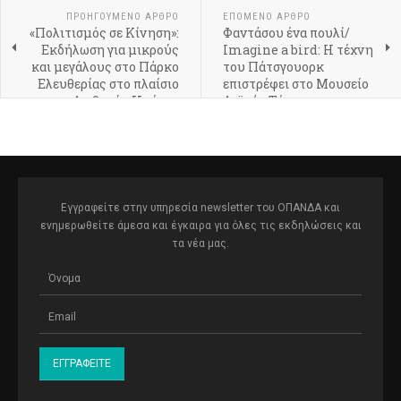
ΠΡΟΗΓΟΎΜΕΝΟ ΆΡΘΡΟ
ΕΠΌΜΕΝΟ ΆΡΘΡΟ
«Πολιτισμός σε Κίνηση»:
Φαντάσου ένα πουλί/
Εκδήλωση για μικρούς
Imagine a bird: Η τέχνη
και μεγάλους στο Πάρκο
του Πάτσγουορκ
Ελευθερίας στο πλαίσιο
επιστρέφει στο Μουσείο
της Διεθνούς Ημέρας
Λαϊκής Τέχνης και
Μουσείων
Παράδοσης «Αγγελική
Χατζημιχάλη»
Εγγραφείτε στην υπηρεσία newsletter του ΟΠΑΝΔΑ και
ενημερωθείτε άμεσα και έγκαιρα για όλες τις εκδηλώσεις και
τα νέα μας.