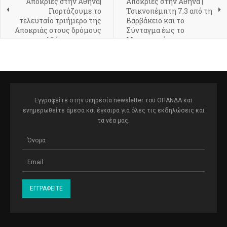
Απόκριες στην Αθήνα|
Απόκριες στην Αθήνα |
Γιορτάζουμε το
Τσικνοπέμπτη 7.3 από τη
τελευταίο τριήμερο της
Βαρβάκειο και το
Αποκριάς στους δρόμους
Σύνταγμα έως το
της Αθήνας και στον
Μοναστηράκι, με τη
Λόφο του Φιλοπάππου για
μεγάλη γιορτή του
παραδοσιακά Κούλουμα!
καρναβαλιού να
συνεχίζεται το τριήμερο
8, 9 και 10.3
Εγγραφείτε στην υπηρεσία newsletter του ΟΠΑΝΔΑ και
ενημερωθείτε άμεσα και έγκαιρα για όλες τις εκδηλώσεις και
τα νέα μας.