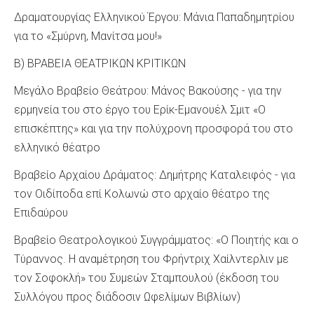
Δραματουργίας Ελληνικού Έργου: Μάνια Παπαδημητρίου
για το «Σμύρνη, Μανίτσα μου!»
Β) ΒΡΑΒΕΙΑ ΘΕΑΤΡΙΚΩΝ ΚΡΙΤΙΚΩΝ
Μεγάλο Βραβείο Θεάτρου: Μάνος Βακούσης - για την
ερμηνεία του στο έργο του Ερίκ-Εμανουέλ Σμιτ «Ο
επισκέπτης» και για την πολύχρονη προσφορά του στο
ελληνικό θέατρο
Βραβείο Αρχαίου Δράματος: Δημήτρης Καταλειφός - για
τον Οιδίποδα επί Κολωνώ στο αρχαίο θέατρο της
Επιδαύρου
Βραβείο Θεατρολογικού Συγγράμματος: «Ο Ποιητής και ο
Τύραννος. Η αναμέτρηση του Φρήντριχ Χαίλντερλιν με
τον Σοφοκλή» του Συμεών Σταμπουλού (έκδοση του
Συλλόγου προς διάδοσιν Ωφελίμων Βιβλίων)