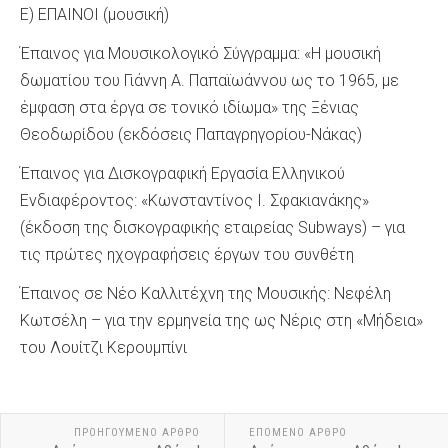
Ε) ΕΠΑΙΝΟΙ (μουσική)
Έπαινος για Μουσικολογικό Σύγγραμμα: «Η μουσική
δωματίου του Γιάννη Α. Παπαϊωάννου ως το 1965, με
έμφαση στα έργα σε τονικό ιδίωμα» της Ξένιας
Θεοδωρίδου (εκδόσεις Παπαγρηγορίου-Νάκας)
Έπαινος για Δισκογραφική Εργασία Ελληνικού
Ενδιαφέροντος: «Κωνσταντίνος Ι. Σφακιανάκης»
(έκδοση της δισκογραφικής εταιρείας Subways) – για
τις πρώτες ηχογραφήσεις έργων του συνθέτη
Έπαινος σε Νέο Καλλιτέχνη της Μουσικής: Νεφέλη
Κωτσέλη – για την ερμηνεία της ως Νέρις στη «Μήδεια»
του Λουίτζι Κερουμπίνι
ΠΡΟΗΓΟΎΜΕΝΟ ΆΡΘΡΟ
ΕΠΌΜΕΝΟ ΆΡΘΡΟ