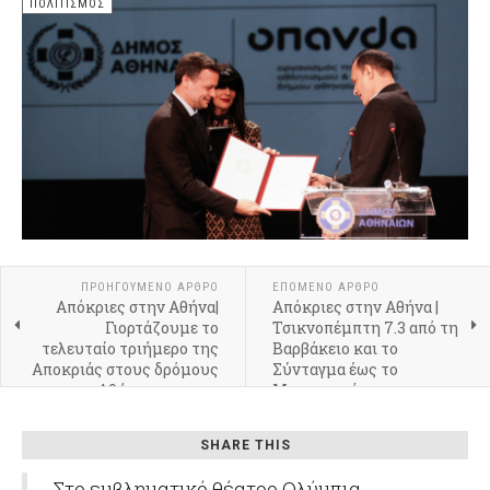
ΠΟΛΙΤΙΣΜΌΣ
ΠΡΟΗΓΟΎΜΕΝΟ ΆΡΘΡΟ
ΕΠΌΜΕΝΟ ΆΡΘΡΟ
Απόκριες στην Αθήνα|
Απόκριες στην Αθήνα |
Γιορτάζουμε το
Τσικνοπέμπτη 7.3 από τη
τελευταίο τριήμερο της
Βαρβάκειο και το
Αποκριάς στους δρόμους
Σύνταγμα έως το
της Αθήνας και στον
Μοναστηράκι, με τη
Λόφο του Φιλοπάππου για
μεγάλη γιορτή του
παραδοσιακά Κούλουμα!
καρναβαλιού να
SHARE THIS
συνεχίζεται το τριήμερο
8, 9 και 10.3
Στο εμβληματικό θέατρο Ολύμπια,