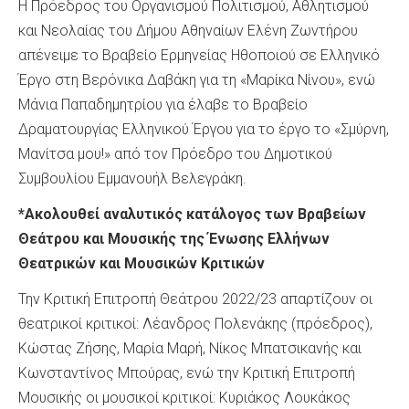
Η Πρόεδρος του Οργανισμού Πολιτισμού, Αθλητισμού
και Νεολαίας του Δήμου Αθηναίων Ελένη Ζωντήρου
απένειμε το Βραβείο Ερμηνείας Ηθοποιού σε Ελληνικό
Έργο στη Βερόνικα Δαβάκη για τη «Μαρίκα Νίνου», ενώ
Μάνια Παπαδημητρίου για έλαβε το Βραβείο
Δραματουργίας Ελληνικού Έργου για το έργο το «Σμύρνη,
Μανίτσα μου!» από τον Πρόεδρο του Δημοτικού
Συμβουλίου Εμμανουήλ Βελεγράκη.
*Ακολουθεί αναλυτικός κατάλογος των Βραβείων
Θεάτρου και Μουσικής της Ένωσης Ελλήνων
Θεατρικών και Μουσικών Κριτικών
Την Κριτική Επιτροπή Θεάτρου 2022/23 απαρτίζουν οι
θεατρικοί κριτικοί: Λέανδρος Πολενάκης (πρόεδρος),
Κώστας Ζήσης, Μαρία Μαρή, Νίκος Μπατσικανής και
Κωνσταντίνος Μπούρας, ενώ την Κριτική Επιτροπή
Μουσικής οι μουσικοί κριτικοί: Κυριάκος Λουκάκος