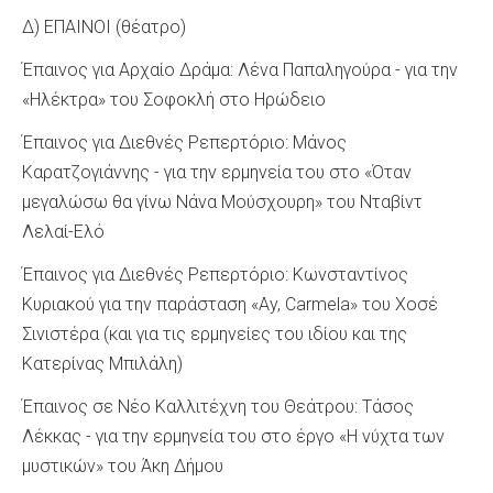
Δ) ΕΠΑΙΝΟΙ (θέατρο)
Έπαινος για Αρχαίο Δράμα: Λένα Παπαληγούρα - για την
«Ηλέκτρα» του Σοφοκλή στο Ηρώδειο
Έπαινος για Διεθνές Ρεπερτόριο: Μάνος
Καρατζογιάννης - για την ερμηνεία του στο «Όταν
μεγαλώσω θα γίνω Νάνα Μούσχουρη» του Νταβίντ
Λελαί-Ελό
Έπαινος για Διεθνές Ρεπερτόριο: Κωνσταντίνος
Κυριακού για την παράσταση «Ay, Carmela» του Χοσέ
Σινιστέρα (και για τις ερμηνείες του ιδίου και της
Κατερίνας Μπιλάλη)
Έπαινος σε Νέο Καλλιτέχνη του Θεάτρου: Τάσος
Λέκκας - για την ερμηνεία του στο έργο «Η νύχτα των
μυστικών» του Άκη Δήμου