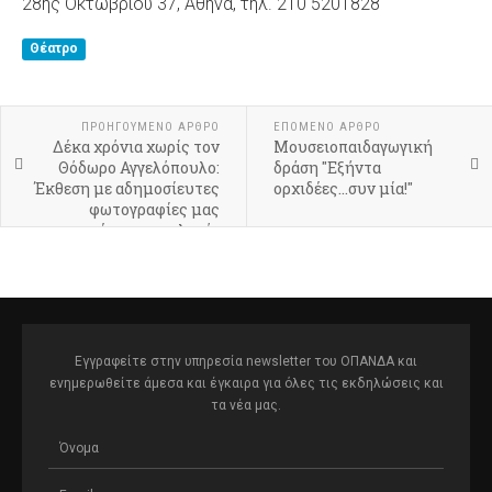
28ης Οκτωβρίου 37, Αθήνα, τηλ. 210 5201828
Θέατρο
ΠΡΟΗΓΟΎΜΕΝΟ ΆΡΘΡΟ
ΕΠΌΜΕΝΟ ΆΡΘΡΟ
Δέκα χρόνια χωρίς τον
Μουσειοπαιδαγωγική
Θόδωρο Αγγελόπουλο:
δράση "Εξήντα
Έκθεση με αδημοσίευτες
ορχιδέες...συν μία!"
φωτογραφίες μας
μεταφέρει στο «πλατό»
της τελευταίας
ανολοκλήρωτης ταινίας
του
Εγγραφείτε στην υπηρεσία newsletter του ΟΠΑΝΔΑ και
ενημερωθείτε άμεσα και έγκαιρα για όλες τις εκδηλώσεις και
τα νέα μας.