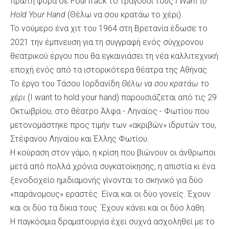
πρώτη φορά σε FourTrack το τραγούδι τους
I Want to
Hold Your Hand
(Θέλω να σου κρατάω το χέρι).
Το νούμερο ένα χιτ του 1964 στη Βρετανία έδωσε το
2021 την έμπνευση για τη συγγραφή ενός σύγχρονου
θεατρικού έργου που θα εγκαινιάσει τη νέα καλλιτεχνική
εποχή ενός από τα ιστορικότερα θέατρα της Αθήνας.
Το έργο του Τάσου Ιορδανίδη
Θέλω να σου κρατάω το
χέρι
(I want to hold your hand) παρουσιάζεται από τις 29
Οκτωβρίου, στο θέατρο Άλφα - Ληναίος - Φωτίου που
μετονομάστηκε προς τιμήν των «ακριβών» ιδρυτών του,
Στέφανου Ληναίου και Έλλης Φωτίου.
Η κούραση στον γάμο, η κρίση που βιώνουν οι άνθρωποι
μετά από πολλά χρόνια συγκατοίκησης, η απιστία κι ένα
ξενοδοχείο ημιδιαμονής γίνονται το σκηνικό για δύο
«παράνομους» εραστές. Είναι και οι δύο γονείς. Έχουν
και οι δύο τα δίκια τους. Έχουν κάνει και οι δύο λάθη.
Η παγκόσμια δραματουργία έχει συχνά ασχοληθεί με το