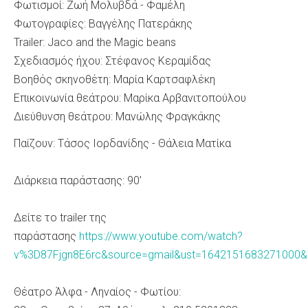
Φωτισμοί: Ζωή Μολυβδά - Φαμέλη
Φωτογραφίες: Βαγγέλης Πατεράκης
Trailer: Jaco and the Magic beans
Σχεδιασμός ήχου: Στέφανος Κεραμίδας
Βοηθός σκηνοθέτη: Μαρία Καρτσαφλέκη
Επικοινωνία θεάτρου: Μαρίκα Αρβανιτοπούλου
Διεύθυνση θεάτρου: Μανώλης Φραγκάκης
Παίζουν: Τάσος Ιορδανίδης - Θάλεια Ματίκα
Διάρκεια παράστασης: 90’
Δείτε το trailer της
παράστασης
https://www.youtube.com/watch?
v%3D87Fjgn8E6rc&source=gmail&ust=164215168327100
Θέατρο Άλφα - Ληναίος - Φωτίου: