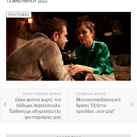
13 ΙΑΝΟΥΑΡΊΟΥ 2022
ΠΟΛΙΤΙΣΜΌΣ
ΠΡΟΗΓΟΎΜΕΝΟ ΆΡΘΡΟ
ΕΠΌΜΕΝΟ ΆΡΘΡΟ
Δέκα χρόνια χωρίς τον
Μουσειοπαιδαγωγική
Θόδωρο Αγγελόπουλο:
δράση "Εξήντα
Έκθεση με αδημοσίευτες
ορχιδέες...συν μία!"
φωτογραφίες μας
μεταφέρει στο «πλατό»
της τελευταίας
ανολοκλήρωτης ταινίας