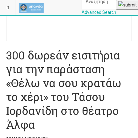
ΒΡΊΣΚΕΣΤΕ ΕΔΏ:
ΑΡΧΙΚΉ
ΠΟΛΙΤΙΣΜΌΣ
Advanced Search
OPANDAcityofathe
300 δωρεάν εισιτήρια
για την παράσταση
«Θέλω να σου κρατάω
το χέρι» του Τάσου
Ιορδανίδη στο θέατρο
Άλφα