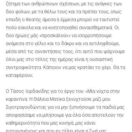
ζήτημα των ανθρώπινων σχέσεων, με τις ανάγκες των
δύο φύλων, με τα θέλω τους και τα πρέπει τους, ίσως
επειδή ο θεατής άμεσα ή έμμεσα μπορεί να ταυτιστεί
πολύ εύκολα και να κινητοποιηθεί συναισθηματικά. Οι
δύο ήρωες μάς «προσκαλούν» να ισορροπήσουμε
ανάμεσα στο γέλιο και το δάκρυ και να αντιληφθούμε,
μέσα από τις συναντήσεις τους, ότι αυτό που ψάχνουμε
όλοι μας στο τέλος της ημέρας είναι η ουσιαστική
συντροφικότητα. Κάποιον να μας κρατάει το χέρι. Θα τα
καταφέρουν;
Ο Τάσος Ιορδανίδης για το έργο του: «Μία νύχτα στην
καραντίνα. H Θάλεια Ματίκα ξενυχτούσε μαζί μου.
Σιγοτραγουδώντας για να μην ξυπνήσουμε τα παιδιά μας
αποφασίσαμε να μιλήσουμε για όλα όσα αποτελούν την
καθημερινότητα που μας κυνηγά, μας κάνει
ευτυχισμένους και που εν τέλει είναι η ζωή μας.