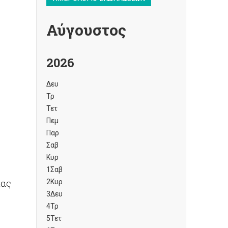
Αύγουστος
2026
Δευ
Τρ
Τετ
Πεμ
Παρ
Σαβ
Κυρ
1
Σαβ
ίας
2
Κυρ
3
Δευ
4
Τρ
5
Τετ