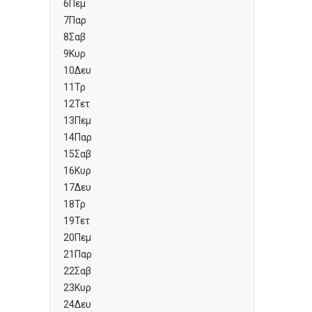
6
Πεμ
7
Παρ
8
Σαβ
9
Κυρ
10
Δευ
11
Τρ
12
Τετ
13
Πεμ
14
Παρ
15
Σαβ
16
Κυρ
17
Δευ
18
Τρ
19
Τετ
20
Πεμ
21
Παρ
22
Σαβ
23
Κυρ
24
Δευ