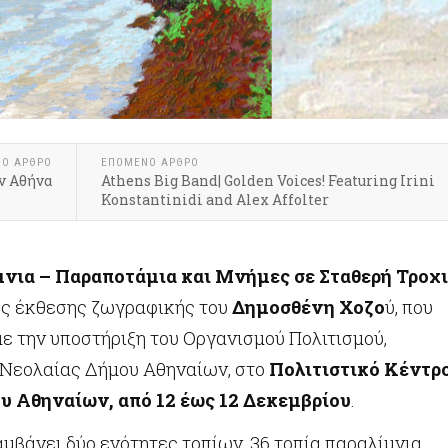
ΝΟ ΆΡΘΡΟ
ΕΠΌΜΕΝΟ ΆΡΘΡΟ
ν Αθήνα
Athens Big Band| Golden Voices! Featuring Irini
Konstantinidi and Alex Affolter
μνια – Παραποτάμια και Μνήμες σε Σταθερή Τροχ
της έκθεσης ζωγραφικής του
Δημοσθένη Χοζο
ύ, που
ε την υποστήριξη του Οργανισμού Πολιτισμού,
 Νεολαίας Δήμου Αθηναίων, στο
Πολιτιστικό Κέντρ
υ Αθηναίων, από 12 έως 12 Δεκεμβρίου
.
μβάνει δύο ενότητες τοπίων, 36 τοπία παραλίμνια