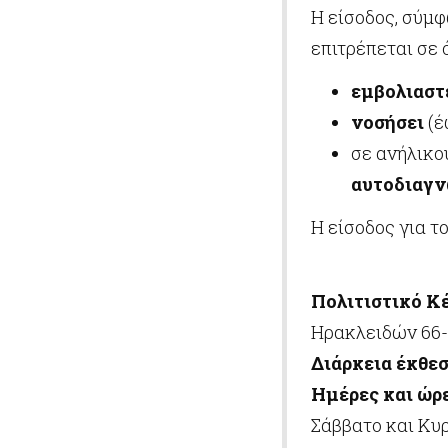
H είσοδος, σύμ
επιτρέπεται σε 
εμβολιαστ
νοσήσει
(έ
σε ανήλικου
αυτοδιαγνω
Η είσοδος για το
Πολιτιστικό Κ
Ηρακλειδών 66-
Διάρκεια έκθεσ
Ημέρες και ώρε
Σάββατο και Κυρ