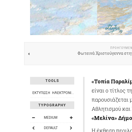
ΠΡΟΗΓΟΎΜΕ
Φωτεινά Χριστούγεννα στη
«Τοπία Παραλί
TOOLS
είναι ο τίτλος 
ΕΚΤΎΠΩΣΗ
ΗΛΕΚΤΡΟΝΙΚΌ ΤΑΧΥΔΡΟΜΕΊΟ
παρουσιάζεται μ
TYPOGRAPHY
Αθλητισμού και
«Μελίνα» Δήμο
MEDIUM
DEFAULT
Η έκθεση περιλα