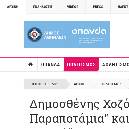
ΑΡΧΙΚΉ
ΕΚΔΗΛΏΣΕΙΣ
VIDEOS
PRESS
ΗΛΕΚΤ
ΟΠΑΝΔΑ
ΠΟΛΙΤΙΣΜΌΣ
ΑΘΛΗΤΙΣΜ
ΒΡΊΣΚΕΣΤΕ ΕΔΏ:
ΑΡΧΙΚΉ
ΠΟΛΙΤΙΣΜΌΣ
Δημοσθένης Χοζός
Παραποτάμια" κα