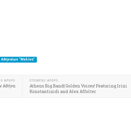
υ Αθηναίων "Μελίνα"
ΝΟ ΆΡΘΡΟ
ΕΠΌΜΕΝΟ ΆΡΘΡΟ
ν Αθήνα
Athens Big Band| Golden Voices! Featuring Irini
Konstantinidi and Alex Affolter