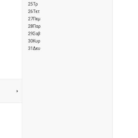
25
Τρ
26
Τετ
27
Πεμ
28
Παρ
29
Σαβ
30
Κυρ
31
Δευ