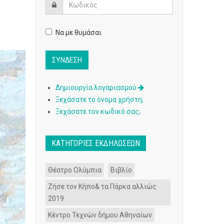
Να με θυμάσαι
Δημιουργία λογαριασμού
Ξεχάσατε το όνομα χρήστη;
Ξεχάσατε τον κωδικό σας;
ΚΑΤΗΓΟΡΊΕΣ ΕΚΔΗΛΏΣΕΩΝ
Θέατρο Ολύμπια
Βιβλίο
Ζήσε τον Κήπο& τα Πάρκα αλλιώς
2019
Κέντρο Τεχνών δήμου Αθηναίων