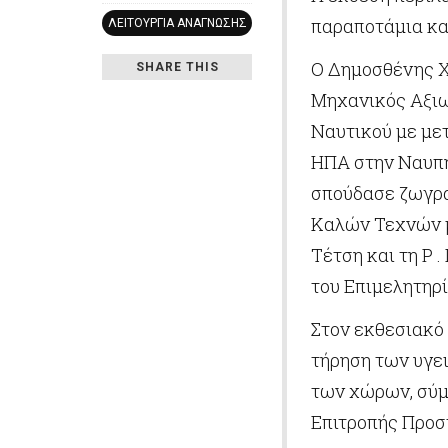
παραποτάμια και
ΛΕΙΤΟΥΡΓΊΑ ΑΝΆΓΝΩΣΗΣ
Ο Δημοσθένης Χ
SHARE THIS
Μηχανικός Αξιω
Ναυτικού με με
ΗΠΑ στην Ναυπη
σπούδασε ζωγρα
Καλών Τεχνών μ
Τέτση και τη Ρ 
του Επιμελητηρ
Στον εκθεσιακό 
τήρηση των υγε
των χώρων, σύμ
Επιτροπής Προσ