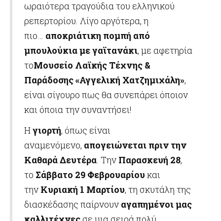
ωραιότερα τραγούδια του ελληνικού
ρεπερτορίου. Λίγο αργότερα, η
πιο…
αποκριάτικη πομπή από
μπουλούκια με γαϊτανάκι
, με αφετηρία
το
Μουσείο Λαϊκής Τέχνης &
Παράδοσης «Αγγελική Χατζημιχάλη»
,
είναι σίγουρο πως θα συνεπάρει όποιον
και όποια την συναντήσει!
Η
γιορτή
, όπως είναι
αναμενόμενο,
απογειώνεται πριν την
Καθαρά Δευτέρα
. Την
Παρασκευή 28
,
το
Σάββατο 29 Φεβρουαρίου
και
την
Κυριακή 1 Μαρτίου
, τη σκυτάλη της
διασκέδασης παίρνουν
αγαπημένοι μας
καλλιτέχνες
σε μια σειρά πολύ