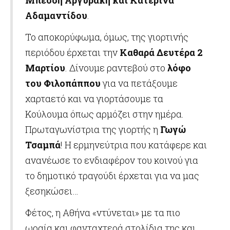
Μπέσση Αργυράκη και Κατερίνα
Αδαμαντίδου
.
Το αποκορύφωμα, όμως, της γιορτινής
περιόδου έρχεται την
Καθαρά Δευτέρα 2
Μαρτίου
. Δίνουμε ραντεβού στο
λόφο
του Φιλοπάππου
για να πετάξουμε
χαρταετό και να γιορτάσουμε τα
Κούλουμα όπως αρμόζει στην ημέρα.
Πρωταγωνίστρια της γιορτής η
Γωγώ
Τσαμπά
! Η ερμηνεύτρια που κατάφερε και
ανανέωσε το ενδιαφέρον του κοινού για
το δημοτικό τραγούδι έρχεται για να μας
ξεσηκώσει…
Φέτος, η Αθήνα «ντύνεται» με τα πιο
ωραία και φανταχτερά στολίδια της και