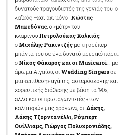
δυνατούς τραγουδιστές της γενιάς του, ο
λαϊκός –και όχι μόνο-
Κώστας
Μακεδόνας
, ο «μέτρ» του
κλαρίνου
Πετρολούκας Χαλκιάς
,
ο
Μιχάλης Ρακιντζής
με τη σούπερ
μπάντα του σε ένα δυνατό μουσικό πάρτι,
ο
Νίκος Φάκαρος και οι Musicaroi
… με
άρωμα Αιγαίου, οι
Wedding Singers
σε
μια «επίθεση» αγάπης, αστερόσκονης και
χορευτικής διάθεσης με βάση τα ‘90s,
αλλά και οι πρωταγωνιστές «των
καλύτερών μας χρόνων», οι:
Δάκης,
Λάκης Τζορντανέλλι, Ρόμπερτ
Ουίλλιαμς, Γιώργος Πολυχρονιάδης,