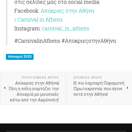
στις σελίδες μας στα social media:
Facebook:
Απόκριες στην Αθήνα
/ Carnival in Athens
Instagram:
carnival_in_athens
#CarnivalinAthens #ΑπόκριεςστηνΑθήνα
Αποκριά 2020
ΠΡΟΗΓΟΎΜΕΝΟ ΆΡΘΡΟ
ΕΠΌΜΕΝΟ ΆΡΘΡΟ
Απόκριες στην Αθήνα|
Η πιο λαμπερή Παραμονή
Όλη η πόλη γιορτάζει την
Πρωτοχρονιάς που έγινε
Αποκριά με μουσικές
ποτέ στην Αθήνα!
κάτω από την Ακρόπολη!