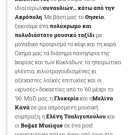
ιδιαίτερων
συναυλιών… κάτω από την
Ακρόπολη
. Με βάση μας το
Θησείο
,
ξεκινάμε ένα
πολύχρωμο και
πολυδιάστατο μουσικό ταξίδι
με
μοναδικό προορισμό το κέφι και τη χαρά.
Όχημά μας τα διάσημα πανηγύρια της
Ικαρίας και των Κυκλάδων, τα ηπειρώτικα
γλέντια, χιλιοτραγουδισμένες κι
αξέχαστες λαϊκές επιτυχίες και οι
«χρυσές» δεκαετίες από το ’60 μέχρι το
‘90. Μαζί μας, η
Γλυκερία
και η
Μελίνα
Κανά
σε μια απρόσμενη μουσική
σύμπραξη, η
Ελένη Τσαλιγοπούλου
και
οι
Boğaz Musique
σε ένα post
μικρασιάτικο πάλκο, ένας από τους πιο