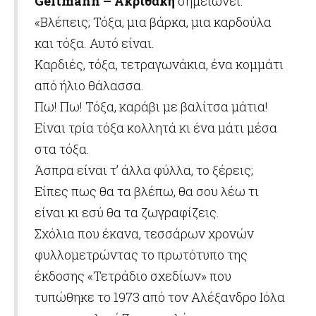
Geitmann – Ακριθάκη
σημειώνει:
«Βλέπεις; Τόξα, μια βάρκα, μια καρδούλα
και τόξα. Αυτό είναι.
Καρδιές, τόξα, τετραγωνάκια, ένα κομμάτι
από ήλιο θάλασσα.
Πω! Πω! Τόξα, καράβι με βαλίτσα μάτια!
Είναι τρία τόξα κολλητά κι ένα μάτι μέσα
στα τόξα.
Άσπρα είναι τ’ άλλα φύλλα, το ξέρεις;
Είπες πως θα τα βλέπω, θα σου λέω τι
είναι κι εσύ θα τα ζωγραφίζεις.
Σχόλια που έκανα, τεσσάρων χρονών
φυλλομετρώντας το πρωτότυπο της
έκδοσης «Τετράδιο σχεδίων» που
τυπώθηκε το 1973 από τον Αλέξανδρο Ιόλα