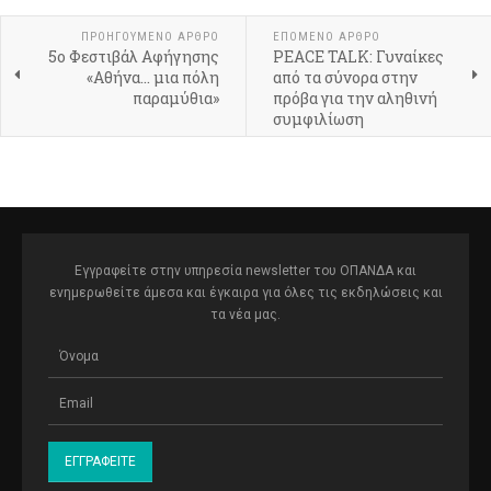
ΠΡΟΗΓΟΎΜΕΝΟ ΆΡΘΡΟ
ΕΠΌΜΕΝΟ ΆΡΘΡΟ
5ο Φεστιβάλ Αφήγησης
PEACE TALK: Γυναίκες
«Αθήνα… μια πόλη
από τα σύνορα στην
παραμύθια»
πρόβα για την αληθινή
συμφιλίωση
Εγγραφείτε στην υπηρεσία newsletter του ΟΠΑΝΔΑ και
ενημερωθείτε άμεσα και έγκαιρα για όλες τις εκδηλώσεις και
τα νέα μας.