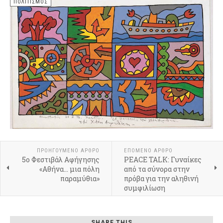
ΠΟΛΙΤΙΣΜΌΣ
ΠΡΟΗΓΟΎΜΕΝΟ ΆΡΘΡΟ
ΕΠΌΜΕΝΟ ΆΡΘΡΟ
5ο Φεστιβάλ Αφήγησης
PEACE TALK: Γυναίκες
«Αθήνα… μια πόλη
από τα σύνορα στην
παραμύθια»
πρόβα για την αληθινή
συμφιλίωση
SHARE THIS