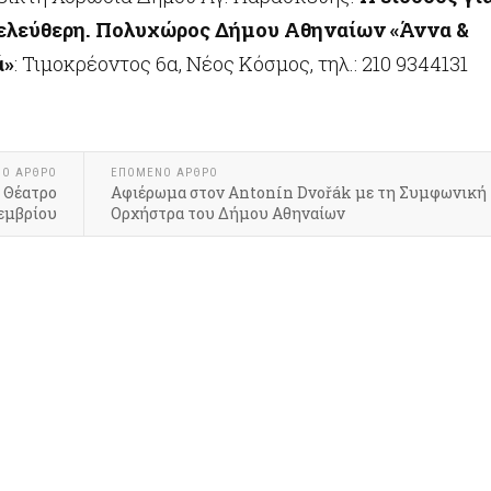
 ελεύθερη.
Πολυχώρος Δήμου Αθηναίων «Άννα &
ά»
: Τιμοκρέοντος 6α, Νέος Κόσμος, τηλ.: 210 93441
ΝΟ ΆΡΘΡΟ
ΕΠΌΜΕΝΟ ΆΡΘΡΟ
 Θέατρο
Αφιέρωμα στον Antonín Dvořák με τη Συμφωνική
εμβρίου
Ορχήστρα του Δήμου Αθηναίων