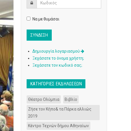
Να με θυμάσαι
Δημιουργία λογαριασμού
Ξεχάσατε το όνομα χρήστη;
Ξεχάσατε τον κωδικό σας;
ΚΑΤΗΓΟΡΊΕΣ ΕΚΔΗΛΏΣΕΩΝ
Θέατρο Ολύμπια
Βιβλίο
Ζήσε τον Κήπο& τα Πάρκα αλλιώς
2019
Κέντρο Τεχνών δήμου Αθηναίων