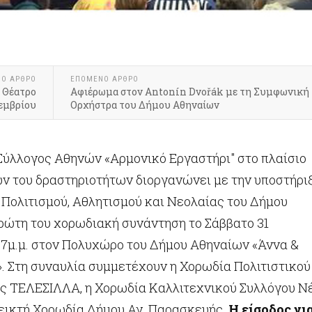
ΝΟ ΆΡΘΡΟ
ΕΠΌΜΕΝΟ ΆΡΘΡΟ
 Θέατρο
Αφιέρωμα στον Antonín Dvořák με τη Συμφωνική
εμβρίου
Ορχήστρα του Δήμου Αθηναίων
 Σύλλογος Αθηνών «Αρμονικό Εργαστήρι" στο πλαίσιο
ών του δραστηριοτήτων διοργανώνει με την υποστήρι
 Πολιτισμού, Αθλητισμού και Νεολαίας του Δήμου
ρώτη του χορωδιακή συνάντηση το Σάββατο 31
 7μ.μ. στον Πολυχώρο του Δήμου Αθηναίων «Άννα &
. Στη συναυλία συμμετέχουν η Χορωδία Πολιτιστικού
ς ΤΕΛΕΣΙΛΛΑ, η Χορωδία Καλλιτεχνικού Συλλόγου Ν
εικτή Χορωδία Δήμου Αγ. Παρασκευής.
Η είσοδος γι