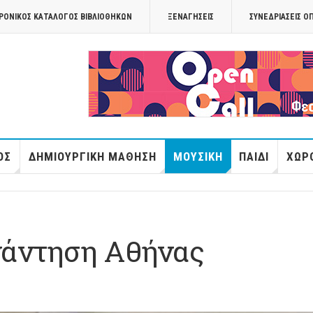
ΡΟΝΙΚΟΣ ΚΑΤΑΛΟΓΟΣ ΒΙΒΛΙΟΘΗΚΩΝ
ΞΕΝΑΓΉΣΕΙΣ
ΣΥΝΕΔΡΙΆΣΕΙΣ Ο
OPANDAcityof
ΌΣ
ΔΗΜΙΟΥΡΓΙΚΉ ΜΆΘΗΣΗ
ΜΟΥΣΙΚΉ
ΠΑΙΔΊ
ΧΏΡΟ
νάντηση Αθήνας