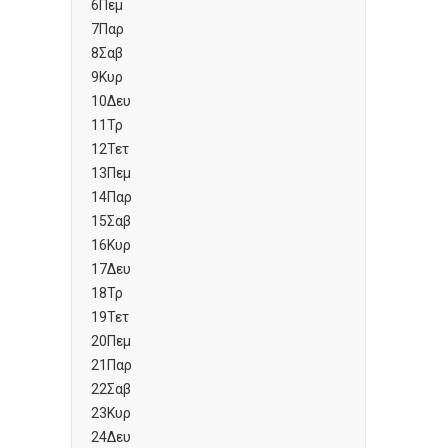
6
Πεμ
7
Παρ
8
Σαβ
9
Κυρ
10
Δευ
11
Τρ
12
Τετ
13
Πεμ
14
Παρ
15
Σαβ
16
Κυρ
17
Δευ
18
Τρ
19
Τετ
20
Πεμ
21
Παρ
22
Σαβ
23
Κυρ
24
Δευ