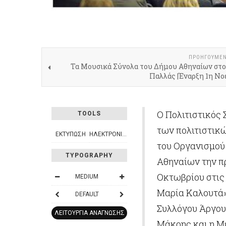
ΠΡΟΗΓΟΎΜΕ
Τα Μουσικά Σύνολα του Δήμου Αθηναίων στο
Παλλάς |Έναρξη 1η Νο
Ο Πολιτιστικός
TOOLS
των πολιτιστικ
ΕΚΤΎΠΩΣΗ
ΗΛΕΚΤΡΟΝΙΚΌ ΤΑΧΥΔΡΟΜΕΊΟ
του Οργανισμού
TYPOGRAPHY
Αθηναίων την π
Οκτωβρίου στις
MEDIUM
Μαρία Καλουτά»
DEFAULT
Συλλόγου Άργου
ΛΕΙΤΟΥΡΓΊΑ ΑΝΆΓΝΩΣΗΣ
Μάκρης και η Μ