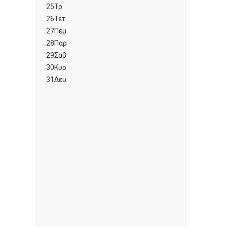
25
Τρ
26
Τετ
27
Πεμ
28
Παρ
29
Σαβ
30
Κυρ
31
Δευ