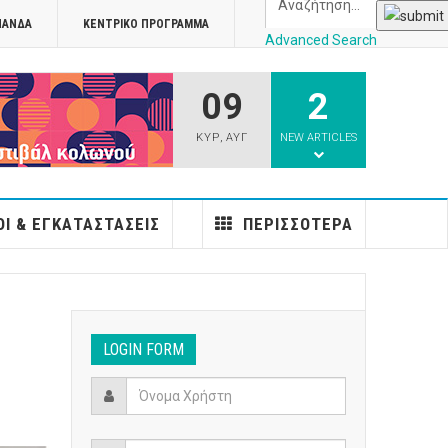
ΠΑΝΔΑ
ΚΕΝΤΡΙΚΌ ΠΡΌΓΡΑΜΜΑ
Advanced Search
09
2
athens
ΚΥΡ
,
ΑΥΓ
NEW ARTICLES
Ι & ΕΓΚΑΤΑΣΤΆΣΕΙΣ
ΠΕΡΙΣΣΌΤΕΡΑ
LOGIN FORM