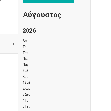
Αύγουστος
31
2026
Δευ
Τρ
Τετ
Πεμ
Παρ
Σαβ
Κυρ
1
Σαβ
2
Κυρ
3
Δευ
4
Τρ
5
Τετ