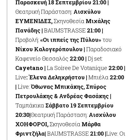
Παρασκευή 18 Σεπτεμβρίου
21:00 |
Θεατρική Παράσταση:
Αισχύλου
ΕΥΜΕΝΙΔΕΣ,
Σκηνοθεσία
Μιχάλης
Πανάδης |
BAUMSTRASSE
21:00 |
Προβολή:
«Οι ιππείς της Πύλου»
του
Νίκου Καλογερόπουλου |
Παραδοσιακό
Καφενείο Θεσσαλός
22:00 |
Dj set:
Cayetano |
La Soiree De Votanique
22:00 |
Live
: Έλενα Δεληχρήστου |
Μπιέλα
22:00
|
Live:
Όθωνας Μπικάκης, Σπύρος
Πετρουλάκης & Ανδρέας Φασάκης |
Ταμπάκικα
Σάββατο 19 Σεπτεμβρίου
20:30|
Θεατρική Παράσταση:
Αισχύλου
ΧΟΗΦΟΡΟΙ,
Σκηνοθεσία
Μάρθα
Φριντζήλα|
BAUMSTRASSE
21:00 |
Live: Οι