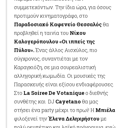
συμμετεχόντων. Την ίδια ώρα, για όσους
προτιμούν κινηματογράφο, στο
Παραδοσιακό Καφενείο Θεσσαλός
θα
προβληθεί η ταινία του
Νίκου
Καλογερόπουλου «Οι ιππείς της
Πύλου».
Ένας άλλος Αισχύλος, πιο
σύγχρονος, συναντιέται με τον
Καραγκιόζη, σε μια σουρεαλιστική
αλληγορική κωμωδία. Οι μουσικές της
Παρασκευής είναι εξίσου ενδιαφέρουσες.
Στο
La
Soiree
De
Votanique
ο διεθνής
συνθέτης και DJ
Cayetano
θα μας
στήσει ένα party μέχρι το πρωί! Η
Μπιέλα
φιλοξενεί την
Έλενα Δεληχρήστου
με
πολύ ρεμπέτικο και λαϊκό πρόγραμμα, ενώ