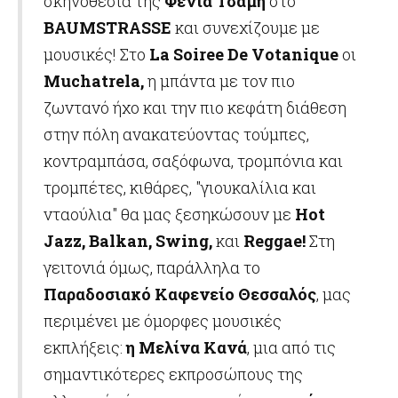
σκηνοθεσία της
Φένια Τσάμη
στο
BAUMSTRASSE
και συνεχίζουμε με
μουσικές! Στο
La
Soiree
De
Votanique
οι
Muchatrela
,
η μπάντα με τον πιο
ζωντανό ήχο και την πιο κεφάτη διάθεση
στην πόλη ανακατεύοντας τούμπες,
κοντραμπάσα, σαξόφωνα, τρομπόνια και
τρομπέτες, κιθάρες, "γιουκαλίλια και
νταούλια" θα μας ξεσηκώσουν με
Hot
Jazz, Balkan, Swing,
και
Reggae!
Στη
γειτονιά όμως, παράλληλα το
Παραδοσιακό Καφενείο Θεσσαλός
, μας
περιμένει με όμορφες μουσικές
εκπλήξεις:
η Μελίνα Κανά
,
μια από τις
σημαντικότερες εκπροσώπους της