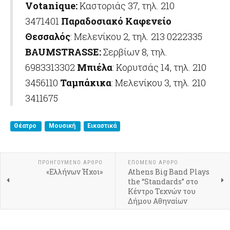
Votanique
:
Καστοριάς 37, τηλ. 210
3471401
Παραδοσιακό Καφενείο
Θεσσαλός
: Μελενίκου 2, τηλ. 213 0222335
BAUMSTRASSE:
Σερβίων 8, τηλ.
6983313302
Μπιέλα
: Κορυτσάς 14, τηλ. 210
3456110
Ταμπάκικα
: Μελενίκου 3, τηλ. 210
3411675
Θέατρο
Μουσική
Εικαστικά
ΠΡΟΗΓΟΎΜΕΝΟ ΆΡΘΡΟ
ΕΠΌΜΕΝΟ ΆΡΘΡΟ
«Ελλήνων Ήχοι»
Athens Big Band Plays
the “Standards” στο
Κέντρο Τεχνών του
Δήμου Αθηναίων