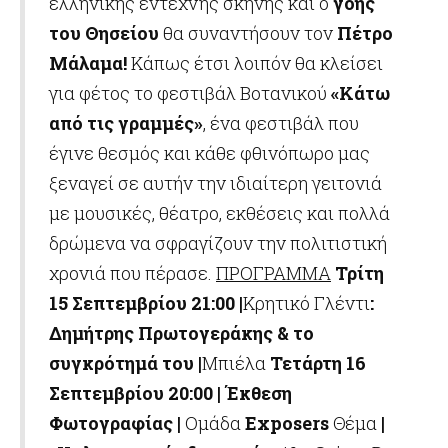
ελληνικής έντεχνης σκηνής και ο
γόης
του Θησείου
θα συναντήσουν τον
Πέτρο
Μάλαμα!
Κάπως έτσι λοιπόν θα κλείσει
για φέτος το φεστιβάλ Βοτανικού
«Κάτω
από τις γραμμές»
,
ένα φεστιβάλ που
έγινε θεσμός και κάθε φθινόπωρο μας
ξεναγεί σε αυτήν την ιδιαίτερη γειτονιά
με μουσικές, θέατρο, εκθέσεις και πολλά
δρώμενα να σφραγίζουν την πολιτιστική
χρονιά που πέρασε.
ΠΡΟΓΡΑΜΜΑ
Τρίτη
15 Σεπτεμβρίου
21:00 |
Κρητικό Γλέντι
:
Δημήτρης Πρωτογεράκης & το
συγκρότημά του |
Μπιέλα
Τετάρτη 16
Σεπτεμβρίου
20:00 | Έκθεση
Φωτογραφίας |
Ομάδα
Exposers
Θέμα
|