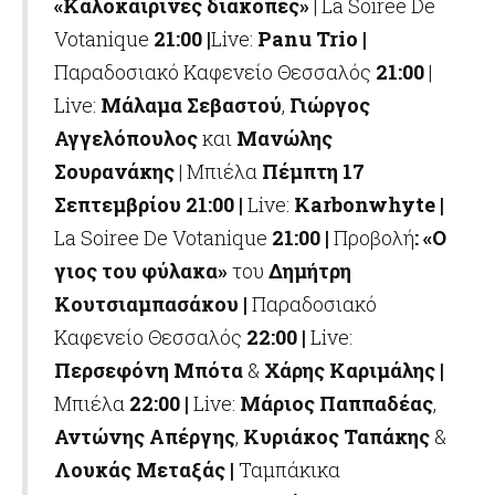
«Καλοκαιρινές διακοπές»
| La Soiree De
Votanique
21:00 |
Live:
Panu
Trio
|
Παραδοσιακό Καφενείο Θεσσαλός
21:00
|
Live:
Μάλαμα Σεβαστού
,
Γιώργος
Αγγελόπουλος
και
Μανώλης
Σουρανάκης
| Μπιέλα
Πέμπτη 17
Σεπτεμβρίου
21:00 |
Live:
Karbonwhyte |
La Soiree De Votanique
21:00 |
Προβολή
: «Ο
γιος του φύλακα»
του
Δημήτρη
Κουτσιαμπασάκου |
Παραδοσιακό
Καφενείο Θεσσαλός
22:00 |
Live:
Περσεφόνη Μπότα
&
Χάρης Καριμάλης
|
Μπιέλα
22:00 |
Live:
Μάριος Παππαδέας
,
Αντώνης Απέργης
,
Κυριάκος Ταπάκης
&
Λουκάς Μεταξάς |
Ταμπάκικα