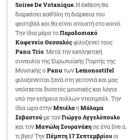
Soiree
De
Votanique
.
Η έκθεση θα
διαρκέσει καθ’όλη τη διάρκεια του
φεστιβάλ και θα είναι ανοιχτή στο κοινό.
Την ίδια μέρα το
Παραδοσιακό
Καφενείο Θεσσαλός
φιλοξενεί τους
Panu
Trio
. Μετά την εκπληκτική
συναυλία της Ευρωπαϊκής Γιορτής της
Μουσικής ο
Panu
των
Lemonostifel
φιλοξενείται ξανά στη γειτονιά και μας
υπόσχεται δυνατές μουσικές και λόγια
υπό την επήρεια πολλών ντεσιμπέλ. Την
ίδια ώρα στην
Μπιέλα
η
Μάλαμα
Σεβαστού
με τον
Γιώργο Αγγελόπουλο
και τον
Μανώλη Σουρανάκη
σε ένα live ό,
τι βγει! Την
Πέμπτη 17 Σεπτεμβρίου
οι