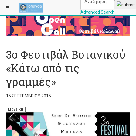
ΒΡΊΣΚΕΣΤΕ ΕΔΏ:
ΑΡΧΙΚΉ
ΜΟΥΣΙΚΉ
Advanced Search
OPANDAcityofathe
3o Φεστιβάλ Βοτανικού
«Κάτω από τις
γραμμές»
15 ΣΕΠΤΕΜΒΡΊΟΥ 2015
ΜΟΥΣΙΚΉ