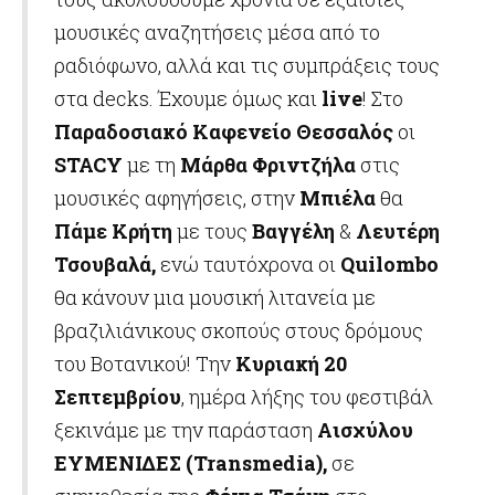
μουσικές αναζητήσεις μέσα από το
ραδιόφωνο, αλλά και τις συμπράξεις τους
στα decks. Έχουμε όμως και
live
! Στο
Παραδοσιακό Καφενείο Θεσσαλός
οι
STACY
με τη
Μάρθα Φριντζήλα
στις
μουσικές αφηγήσεις, στην
Μπιέλα
θα
Πάμε Κρήτη
με τους
Βαγγέλη
&
Λευτέρη
Τσουβαλά,
ενώ ταυτόχρονα οι
Quilombo
θα κάνουν μια μουσική λιτανεία με
βραζιλιάνικους σκοπούς στους δρόμους
του Βοτανικού! Την
Κυριακή 20
Σεπτεμβρίου
, ημέρα λήξης του φεστιβάλ
ξεκινάμε με την παράσταση
Αισχύλου
ΕΥΜΕΝΙΔΕΣ (Transmedia),
σε