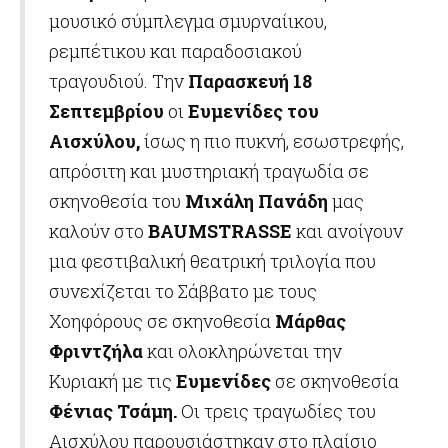
μουσικό σύμπλεγμα σμυρναίικου,
ρεμπέτικου και παραδοσιακού
τραγουδιού. Την
Παρασκευή 18
Σεπτεμβρίου
οι
Ευμενίδες του
Αισχύλου,
ίσως η πιο πυκνή, εσωστρεφής,
απρόσιτη και μυστηριακή τραγωδία σε
σκηνοθεσία του
Μιχάλη Πανάδη
μας
καλούν στο
BAUMSTRASSE
και ανοίγουν
μια φεστιβαλική θεατρική τριλογία που
συνεχίζεται το Σάββατο με τους
Χοηφόρους σε σκηνοθεσία
Μάρθας
Φριντζήλα
και ολοκληρώνεται την
Κυριακή με τις
Ευμενίδες
σε σκηνοθεσία
Φένιας Τσάμη.
Oι τρεις τραγωδίες του
Αισχύλου παρουσιάστηκαν στο πλαίσιο