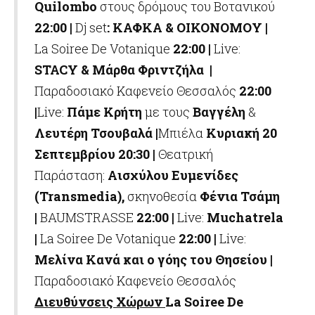
Quilombo
στους δρόμους του Βοτανικού
22:00 |
Dj set
:
ΚΑΦΚΑ
&
ΟΙΚΟΝΟΜΟΥ
|
La Soiree De Votanique
22:00 |
Live:
STACY
& Μάρθα Φριντζήλα |
Παραδοσιακό Καφενείο Θεσσαλός
22:00
|
Live:
Πάμε Κρήτη
με τους
Βαγγέλη
&
Λευτέρη Τσουβαλά |
Μπιέλα
Κυριακή 20
Σεπτεμβρίου
20:30 |
Θεατρική
Παράσταση:
Αισχύλου Ευμενίδες
(Transmedia),
σκηνοθεσία
Φένια Τσάμη
|
BAUMSTRASSE
22:00 |
Live:
Muchatrela
|
La Soiree De Votanique
22:00 |
Live:
Μελίνα Κανά και ο γόης του Θησείου |
Παραδοσιακό Καφενείο Θεσσαλός
Διευθύνσεις Χώρων
La
Soiree
De