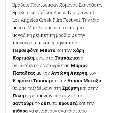
Βραβείο Πρωτοεμφανιζόμενου Σκηνοθέτη,
Βραβείο κοινού και Special Jury award
Los Angeles Greek Film Festival. Την ίδια
μέρα η Μπιέλα μας υπόσχεται μια
μοναδική ρεμπέτικη βραδιά με την
τραγουδοποιό και ερμηνεύτρια
Περσεφόνη Μπότα
και τον
Χάρη
Καριμάλη
,
ενώ στα
Ταμπάκικα
ο
δεξιοτέχνης σαντουρίστας
Μάριος
Παπαδέας
με τον
Αντώνη Απέργη
,
τον
Κυριάκο Ταπάκη
και τον
Λουκά Μεταξά
θα μας ταξιδέψουν στη
Σμύρνη
και στην
Πόλη
περασμένων εποχών με το
σαντούρι
,
το
ούτι
,
τα
κρουστά
και την
κιθάρα
να φτιάχνουν ένα ιδιαίτερο