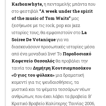
Karbonwhyte
,
η πενταμελής μπάντα που
στο φεστιβάλ
“
A
week
under
the
spirit
of
the
music
of
Tom
Waits
”
μας
ξεσήκωσε με τις rock, pop και jazz
ιστορίες τους, θα εμφανιστούν στο
La
Soiree
De
Votanique
για να
διασκευάσουν προσωπικές ιστορίες μέσα
από ένα μοναδικό live! Το
Παραδοσιακό
Καφενείο Θεσσαλός
θα προβάλει την
ταινία του
Δημήτρη Κουτσιαμπασάκου
«Ο γιος του φύλακα»
μια δραματική
κομεντί για τις ψευδαισθήσεις, τα
μυστικά και τα ψέματα τεσσάρων νέων
ανθρώπων, που έχει λάβει τα βραβεία: Β'
Κρατικό Βραβείο Καλύτερης Ταινίας 2006,