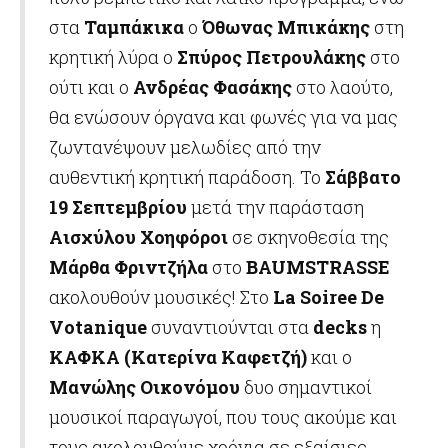
στα
Ταμπάκικα
ο
Όθωνας Μπικάκης
στη
κρητική λύρα ο
Σπύρος Πετρουλάκης
στο
ούτι και ο
Ανδρέας Φασάκης
στο λαούτο,
θα ενώσουν όργανα και φωνές για να μας
ζωντανέψουν μελωδίες από την
αυθεντική κρητική παράδοση. Το
Σάββατο
19 Σεπτεμβρίου
μετά την παράσταση
Αισχύλου Χοηφόροι
σε σκηνοθεσία της
Μάρθα Φριντζήλα
στο
BAUMSTRASSE
ακολουθούν μουσικές! Στο
La
Soiree
De
Votanique
συναντιούνται στα
decks
η
ΚΑΦΚΑ (Κατερίνα Καφετζή)
και ο
Μανώλης Οικονόμου
δυο σημαντικοί
μουσικοί παραγωγοί, που τους ακούμε και
τους ακολουθούμε χρόνια σε εξαίσιες