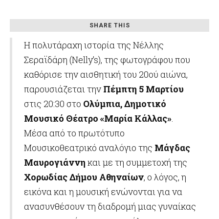
Εκπαίδευσης από τα
«Διονύσιος Λαυράγκας»
Μουσικά Σύνολα του
Δήμου Αθηναίων
SHARE THIS
Η πολυτάραχη ιστορία της Νέλλης
Σεραϊδάρη (Nelly’s), της φωτογράφου που
καθόρισε την αισθητική του 20ού αιώνα,
παρουσιάζεται την
Πέμπτη 5 Μαρτίου
στις 20:30 στο
Ολύμπια, Δημοτικό
Μουσικό Θέατρο «Μαρία Κάλλας»
.
Μέσα από το πρωτότυπο
Μουσικοθεατρικό αναλόγιο της
Μάγδας
Μαυρογιάννη
και με τη συμμετοχή της
Χορωδίας Δήμου Αθηναίων
, ο λόγος, η
εικόνα και η μουσική ενώνονται για να
ανασυνθέσουν τη διαδρομή μιας γυναίκας