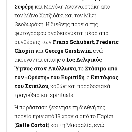
Σεφέρη
και Μανόλη Αναγνωστάκη από
τον Μάνο Χατζιδάκι και τον Μίκη
Θεοδωράκη. Η διεθνής πορεία της
φωτογράφου αναδεικνύεται μέσα από
συνθέσεις των
Franz
Schubert
,
Fr
é
d
é
ric
Chopin
και
George
Gershwin
, ενώ
ακούγονται επίσης ο
1ος Δελφικός
Ύμνος στον Απόλλωνα
, το
Στάσιμο από
τον «Ορέστη» του Ευριπίδη
, ο
Επιτάφιος
του Σεικίλου
, καθώς και παραδοσιακά
τραγούδια και spirituals.
Η παράσταση ξεκίνησε τη διεθνή της
πορεία πριν από 18 χρόνια από το Παρίσι
(
Salle
Cortot
) και τη Μασσαλία, ενώ