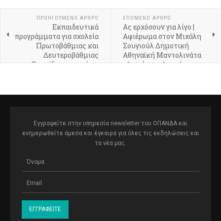
ΠΡΟΗΓΟΎΜΕΝΟ ΆΡΘΡΟ
ΕΠΌΜΕΝΟ ΆΡΘΡΟ
Εκπαιδευτικά
Ας ερχόσουν για λίγο |
προγράμματα για σχολεία
Aφιέρωμα στον Μιχάλη
Πρωτοβάθμιας και
Σουγιούλ Δημοτική
Δευτεροβάθμιας
Αθηναϊκή Μαντολινάτα
Εκπαίδευσης από τα
«Διονύσιος Λαυράγκας»
Μουσικά Σύνολα του
Δήμου Αθηναίων
Εγγραφείτε στην υπηρεσία newsletter του ΟΠΑΝΔΑ και
ενημερωθείτε άμεσα και έγκαιρα για όλες τις εκδηλώσεις και
τα νέα μας.