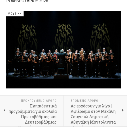
19 ΦΕΒΡΟΥΑΡΊΟΥ 2026
ΜΟΥΣΙΚΉ
ΠΡΟΗΓΟΎΜΕΝΟ ΆΡΘΡΟ
ΕΠΌΜΕΝΟ ΆΡΘΡΟ
Εκπαιδευτικά
Ας ερχόσουν για λίγο |
προγράμματα για σχολεία
Aφιέρωμα στον Μιχάλη
Πρωτοβάθμιας και
Σουγιούλ Δημοτική
Δευτεροβάθμιας
Αθηναϊκή Μαντολινάτα