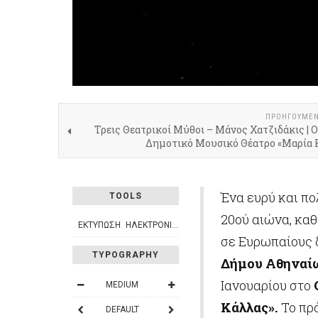
ΠΡΟΗΓΟΎΜΕ
Τρεις Θεατρικοί Μύθοι – Μάνος Χατζιδάκις | 
Δημοτικό Μουσικό Θέατρο «Μαρία 
Ένα ευρύ και πο
TOOLS
20ού αιώνα, κα
ΕΚΤΎΠΩΣΗ
ΗΛΕΚΤΡΟΝΙΚΌ ΤΑΧΥΔΡΟΜΕΊΟ
σε Ευρωπαίους 
TYPOGRAPHY
Δήμου Αθηναί
Ιανουαρίου στο
MEDIUM
Κάλλας»
.
Το πρ
DEFAULT