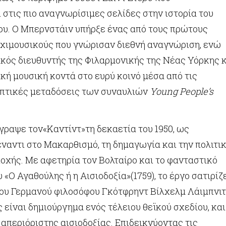
στις πιο αναγνωρίσιμες σελίδες στην ιστορία του
ου. Ο Μπερνστάιν υπήρξε ένας από τους πρώτους
χιμουσικούς που γνώρισαν διεθνή αναγνώριση, ενώ
ικός διευθυντής της Φιλαρμονικής της Νέας Υόρκης 
κή μουσική κοντά στο ευρύ κοινό μέσα από τις
οπτικές μεταδόσεις των συναυλιών
Young People’s
γραψε τον«Καντίντ»τη δεκαετία του 1950, ως
ναντι στο Μακαρθισμό, τη δημαγωγία και την πολιτι
οχής. Με αφετηρία τον Βολταίρο και το φανταστικό
 «Ο Αγαθούλης ή η Αισιοδοξία»(1759), το έργο σατιρίζ
του Γερμανού φιλοσόφου Γκότφρηντ Βίλχελμ Λάιμπνι
ς είναι δημιούργημα ενός τέλειου θεϊκού σχεδίου, και
απεριόριστης αισιοδοξίας. Επιδεικνύοντας τις