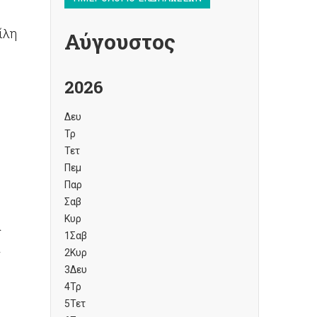
ίλη
Αύγουστος
2026
Δευ
Τρ
Τετ
Πεμ
Παρ
Σαβ
Κυρ
α
1
Σαβ
α
2
Κυρ
3
Δευ
4
Τρ
5
Τετ