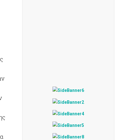
ης
αν
ν
ης
έα