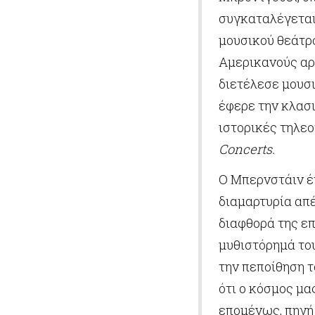
συγκαταλέγεται 
μουσικού θεάτρ
Αμερικανούς αρ
διετέλεσε μουσ
έφερε την κλασι
ιστορικές τηλε
Concerts.
O Μπερνστάιν έ
διαμαρτυρία απέ
διαφθορά της επ
μυθιστόρημά του
την πεποίθηση 
ότι ο κόσμος μα
επομένως, πηγή 