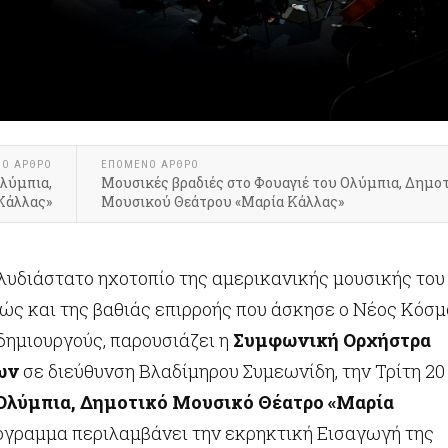
ΝΟ ΆΡΘΡΟ
ΕΠΌΜΕΝΟ ΆΡΘΡΟ
Ολύμπια,
Μουσικές βραδιές στο Φουαγιέ του Ολύμπια, Δημο
Κάλλας»
Μουσικού Θεάτρου «Μαρία Κάλλας»
λυδιάστατο ηχοτοπίο της αμερικανικής μουσικής του
θώς και της βαθιάς επιρροής που άσκησε ο Νέος Κόσμ
δημιουργούς, παρουσιάζει η
Συμφωνική Ορχήστρα
ων
σε διεύθυνση Βλαδίμηρου Συμεωνίδη, την Τρίτη 20
Ολύμπια, Δημοτικό Μουσικό Θέατρο «Μαρία
όγραμμα περιλαμβάνει την εκρηκτική Εισαγωγή της