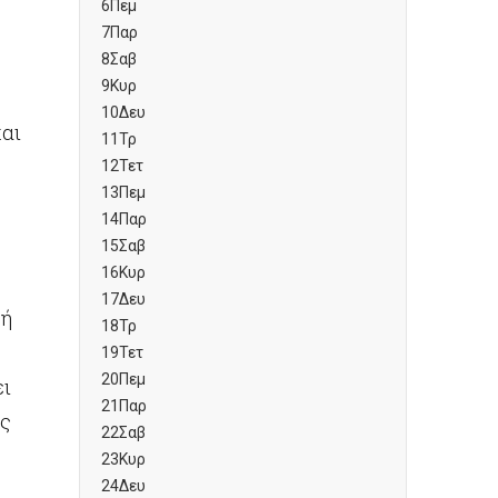
6
Πεμ
7
Παρ
8
Σαβ
9
Κυρ
10
Δευ
και
11
Τρ
12
Τετ
13
Πεμ
14
Παρ
15
Σαβ
16
Κυρ
17
Δευ
κή
18
Τρ
19
Τετ
20
Πεμ
ει
21
Παρ
τς
22
Σαβ
23
Κυρ
24
Δευ