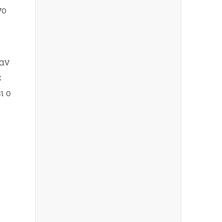
νο
καν
ε
ι ο