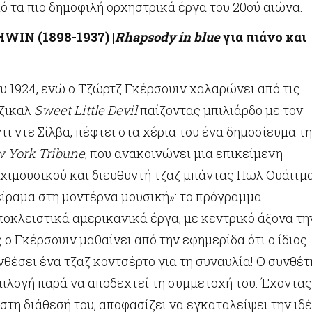
ό τα πιο δημοφιλή ορχηστρικά έργα του 20ού αιώνα.
IN (1898-1937) |
Rhapsody in blue
για
πιάνο
και
ου 1924, ενώ ο Τζώρτζ Γκέρσουιν χαλαρώνει από τις
ύζικαλ
Sweet Little Devil
παίζοντας μπιλιάρδο με τον
ι ντε Σίλβα, πέφτει στα χέρια του ένα δημοσίευμα τ
 York Tribune
, που ανακοινώνει μια επικείμενη
ρχιμουσικού και διευθυντή τζαζ μπάντας Πωλ Ουάιτμ
είραμα στη μοντέρνα μουσική»: το πρόγραμμα
οκλειστικά αμερικανικά έργα, με κεντρικό άξονα τη
 ο Γκέρσουιν μαθαίνει από την εφημερίδα ότι ο ίδιος
νθέσει ένα τζαζ κοντσέρτο για τη συναυλία! Ο συνθέτ
πιλογή παρά να αποδεχτεί τη συμμετοχή του. Έχοντας
στη διάθεσή του, αποφασίζει να εγκαταλείψει την ιδ