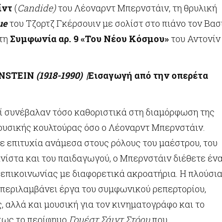
ίντ
(
Candide)
του Λέοναρντ Μπερνστάιν, τη θρυλική
ue
του Τζορτζ Γκέρσουιν με σολίστ στο πιάνο τον Βασ
 τη
Συμφωνία αρ. 9 «Του Νέου Κόσμου»
του Αντονίν
NSTEIN
(1918-1990) |
Εισαγωγή από την οπερέτα
οί συνέβαλαν τόσο καθοριστικά στη διαμόρφωση της
ουσικής κουλτούρας όσο ο Λέοναρντ Μπερνστάιν.
ε επιτυχία ανάμεσα στους ρόλους του μαέστρου, του
ανίστα και του παιδαγωγού, ο Μπερνστάιν διέθετε έν
 επικοινωνίας με διαφορετικά ακροατήρια. Η πλούσι
 περιλαμβάνει έργα του συμφωνικού ρεπερτορίου,
, αλλά και μουσική για τον κινηματογράφο και το
πως το περίφημο
Γουέστ Σάιντ Στόρυ
που