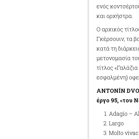
ενός κοντσέρτου
και ορχήστρα.
Ο αρχικός τίτλ
Γκέρσουιν, τα β
κατά τη διάρκει
μετονομασία το
τίτλος «Γαλάζια
εσφαλμένη) οφεί
ANTON
Í
N
DV
έργο 95, «του 
Adagio – Al
Largo
Molto viva