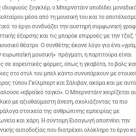
 ιδιοφυούς ζογκλέρ, ο Μπερνστάιν αποδίδει μοναδικ
Βολταίρου μέσα από τη μουσική του και το αποτέλεσμ
τικό: το έργο συνδυάζει την αυστηρή συμφωνική γραφ
στικής έξαρσης και τις μπαρόκ επιρροές με την τζαζ, 
μουσικό θέατρο. Ο συνθέτης έκανε λόγο για ένα «γρά
 ευρωπαϊκή μουσική»· πράγματι, η παρτιτούρα είναι
 σε χορευτικές φόρμες, όπως η γκαβότα, το βαλς και
ριες στο στυλ του μπελ κάντο συνυπάρχουν με στοιχε
ρας τύπου Γκίλμπερτ και Σάλιβαν, ακόμα και με αυτό
καλούσε «εβραϊκό ταγκό». Ο Μπερνστάιν χειρίζεται α
λικό με αξιοθαύμαστη άνεση, σχολιάζοντας τα πιο
αράλογα στοιχεία της ανθρώπινης εμπειρίας με
ωνεία και χάρη. Η σύντομη Εισαγωγή αποπνέει την
νικής αισιοδοξίας που διατρέχει ολόκληρο το έργο κ