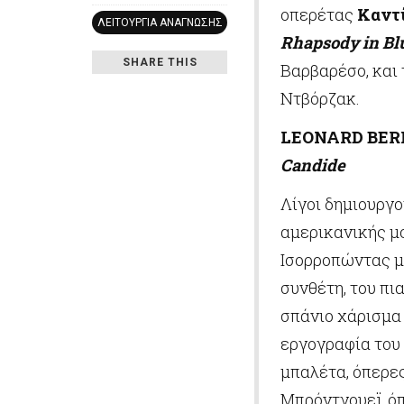
οπερέτας
Καντ
ΛΕΙΤΟΥΡΓΊΑ ΑΝΆΓΝΩΣΗΣ
Rhapsody in Bl
SHARE THIS
Βαρβαρέσο, και
Ντβόρζακ.
LEONARD BER
Candide
Λίγοι δημιουργ
αμερικανικής μ
Ισορροπώντας μ
συνθέτη, του πι
σπάνιο χάρισμα
εργογραφία του
μπαλέτα, όπερες
Μπρόντγουεϊ, ό