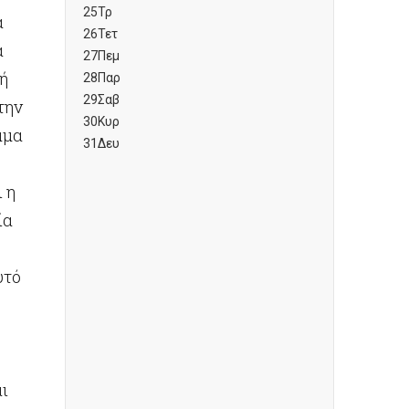
25
Τρ
ά
26
Τετ
α
27
Πεμ
ή
28
Παρ
29
Σαβ
την
30
Κυρ
μμα
31
Δευ
 η
ία
υτό
αι