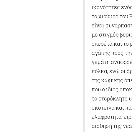
ικανότητες ενός
το χιούμορ του 
είναι συναρπασ
με στιγμές βερι
οπερέτα και το 
αγάπης προς την
γεμάτη αναφορές
πόλκα, ενώ οι ά
της κωμικής όπε
που ο ίδιος απο
το ετερόκλητο υ
σκοτεινά και π
ελαφρότητα, ειρ
αίσθηση της νεα