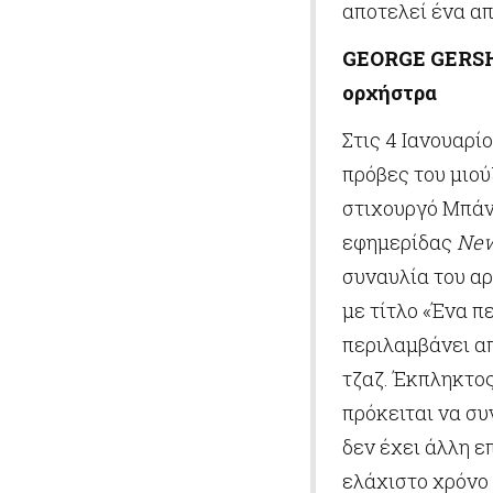
αποτελεί ένα απ
GEORGE GERSHW
ορχήστρα
Στις 4 Ιανουαρί
πρόβες του μιο
στιχουργό Μπάντ
εφημερίδας
New
συναυλία του α
με τίτλο «Ένα π
περιλαμβάνει απ
τζαζ. Έκπληκτος
πρόκειται να συ
δεν έχει άλλη ε
ελάχιστο χρόνο 