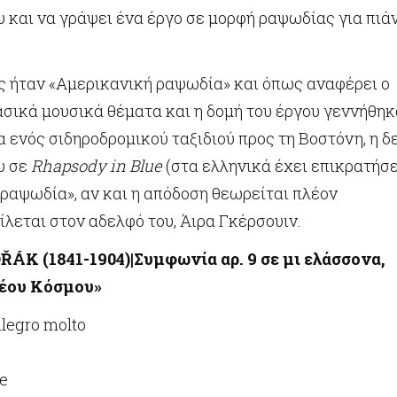
 και να γράψει ένα έργο σε μορφή ραψωδίας για πιά
ος ήταν «Αμερικανική ραψωδία» και όπως αναφέρει ο
ασικά μουσικά θέματα και η δομή του έργου γεννήθη
α ενός σιδηροδρομικού ταξιδιού προς τη Βοστόνη, η δ
υ σε
Rhapsody in Blue
(στα ελληνικά έχει επικρατήσε
 ραψωδία», αν και η απόδοση θεωρείται πλέον
λεται στον αδελφό του, Άιρα Γκέρσουιν.
O
ŘÁ
K
(1841-1904)|Συμφωνία αρ. 9 σε μι ελάσσονα,
Νέου Κόσμου»
legro molto
ce