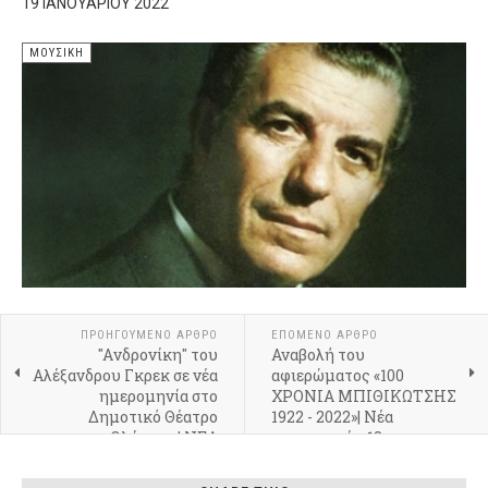
19 ΙΑΝΟΥΑΡΊΟΥ 2022
ΜΟΥΣΙΚΉ
ΠΡΟΗΓΟΎΜΕΝΟ ΆΡΘΡΟ
ΕΠΌΜΕΝΟ ΆΡΘΡΟ
"Aνδρονίκη" του
Αναβολή του
Αλέξανδρου Γκρεκ σε νέα
αφιερώματος «100
ημερομηνία στο
ΧΡΟΝΙΑ ΜΠΙΘΙΚΩΤΣΗΣ
Δημοτικό Θέατρο
1922 - 2022»| Νέα
Ολύμπια | ΝΕΑ
ημερομηνία: 18
ΗΜΕΡΟΜΗΝΙΑ: 30.01
Φεβρουαρίου