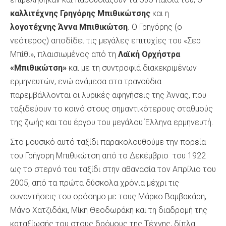
καλλιτέχνης
Γρηγόρης Μπιθικώτσης
και η
λογοτέχνης Άννα Μπιθικώτση
. Ο Γρηγόρης (ο
νεότερος) αποδίδει τις μεγάλες επιτυχίες του «Σερ
Μπίθι», πλαισιωμένος από τη
Λαϊκή Ορχήστρα
«Μπιθικώτση»
και με τη συντροφιά διακεκριμένων
ερμηνευτών, ενώ ανάμεσα στα τραγούδια
παρεμβάλλονται οι λυρικές αφηγήσεις της Άννας, που
ταξιδεύουν το κοινό στους σημαντικότερους σταθμούς
της ζωής και του έργου του μεγάλου Έλληνα ερμηνευτή.
Στο μουσικό αυτό ταξίδι παρακολουθούμε την πορεία
του Γρήγορη Μπιθικώτση από το Δεκέμβριο του 1922
ως το στερνό του ταξίδι στην αθανασία τον Απρίλιο του
2005, από τα πρώτα δύσκολα χρόνια μέχρι τις
συναντήσεις του ορόσημο με τους Μάρκο Βαμβακάρη,
Μάνο Χατζιδάκι, Μίκη Θεοδωράκη και τη διαδρομή της
καταξίωσής του στους δρόμους της Τέχνης, δίπλα