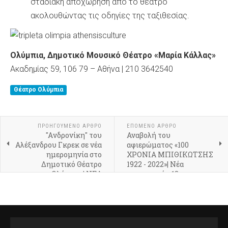
σταδιακή αποχώρηση από το θέατρο
ακολουθώντας τις οδηγίες της ταξιθεσίας.
Ολύμπια, Δημοτικό Μουσικό Θέατρο «Μαρία Κάλλας»
Ακαδημίας 59, 106 79 – Αθήνα | 210 3642540
Θέατρο Ολύμπια
ΠΡΟΗΓΟΎΜΕΝΟ ΆΡΘΡΟ
ΕΠΌΜΕΝΟ ΆΡΘΡΟ
"Aνδρονίκη" του
Αναβολή του
Αλέξανδρου Γκρεκ σε νέα
αφιερώματος «100
ημερομηνία στο
ΧΡΟΝΙΑ ΜΠΙΘΙΚΩΤΣΗΣ
Δημοτικό Θέατρο
1922 - 2022»| Νέα
Ολύμπια | ΝΕΑ
ημερομηνία: 18
ΗΜΕΡΟΜΗΝΙΑ: 30.01
Φεβρουαρίου