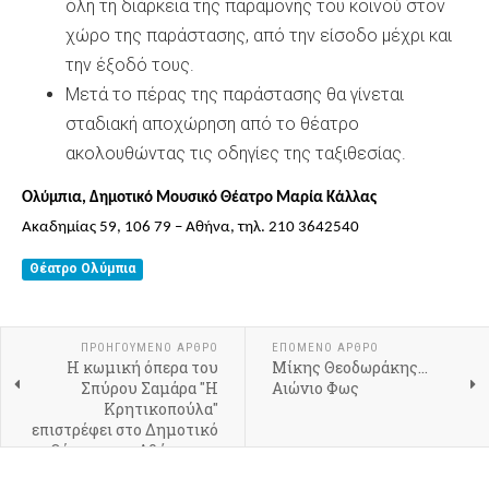
όλη τη διάρκεια της παραμονής του κοινού στον
χώρο της παράστασης, από την είσοδο μέχρι και
την έξοδό τους.
Μετά το πέρας της παράστασης θα γίνεται
σταδιακή αποχώρηση από το θέατρο
ακολουθώντας τις οδηγίες της ταξιθεσίας.
Ολύμπια, Δημοτικό Μουσικό Θέατρο Μαρία Κάλλας
Ακαδημίας 59, 106 79 – Αθήνα, τηλ. 210 3642540
Θέατρο Ολύμπια
ΠΡΟΗΓΟΎΜΕΝΟ ΆΡΘΡΟ
ΕΠΌΜΕΝΟ ΆΡΘΡΟ
Η κωμική όπερα του
​Μίκης Θεοδωράκης…
Σπύρου Σαμάρα "Η
Αιώνιο Φως
Κρητικοπούλα"
επιστρέφει στο Δημοτικό
Θέατρο της Αθήνας για
έξι παραστάσεις