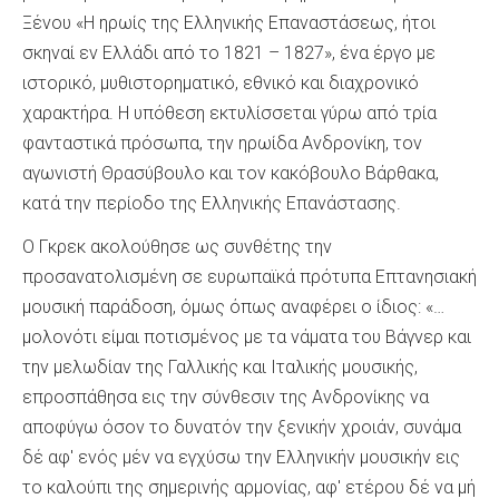
Ξένου «Η ηρωίς της Ελληνικής Επαναστάσεως, ήτοι
σκηναί εν Ελλάδι από το 1821 – 1827», ένα έργο με
ιστορικό, μυθιστορηματικό, εθνικό και διαχρονικό
χαρακτήρα. Η υπόθεση εκτυλίσσεται γύρω από τρία
φανταστικά πρόσωπα, την ηρωίδα Ανδρονίκη, τον
αγωνιστή Θρασύβουλο και τον κακόβουλο Βάρθακα,
κατά την περίοδο της Ελληνικής Επανάστασης.
Ο Γκρεκ ακολούθησε ως συνθέτης την
προσανατολισμένη σε ευρωπαϊκά πρότυπα Επτανησιακή
μουσική παράδοση, όμως όπως αναφέρει ο ίδιος: «…
μολονότι είμαι ποτισμένος με τα νάματα του Βάγνερ και
την μελωδίαν της Γαλλικής και Ιταλικής μουσικής,
επροσπάθησα εις την σύνθεσιν της Ανδρονίκης να
αποφύγω όσον το δυνατόν την ξενικήν χροιάν, συνάμα
δέ αφ' ενός μέν να εγχύσω την Ελληνικήν μουσικήν εις
το καλούπι της σημερινής αρμονίας, αφ' ετέρου δέ να μή