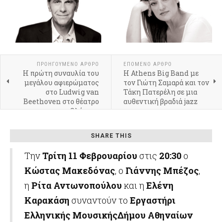
ΠΡΟΗΓΟΎΜΕΝΟ ΆΡΘΡΟ
ΕΠΌΜΕΝΟ ΆΡΘΡΟ
Η πρώτη συναυλία του
Η Athens Big Band με
μεγάλου αφιερώματος
τον Γιώτη Σαμαρά και τον
στο Ludwig van
Τάκη Πατερέλη σε μια
Beethoven στο θέατρο
αυθεντική βραδιά jazz
Ολύμπια
SHARE THIS
Την
Τρίτη 11 Φεβρουαρίου
στις
20:30
ο
Κώστας Μακεδόνας
, ο
Γιάννης Μπέζος
,
η
Ρίτα Αντωνοπούλου
και η
Ελένη
Καρακάση
συναντούν το
Εργαστήρι
Ελληνικής ΜουσικήςΔήμου Αθηναίων