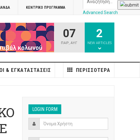
ΠΑΝΔΑ
ΚΕΝΤΡΙΚΌ ΠΡΌΓΡΑΜΜΑ
Advanced Search
07
2
athens
ΠΑΡ
,
ΑΥΓ
NEW ARTICLES
ΟΙ & ΕΓΚΑΤΑΣΤΆΣΕΙΣ
ΠΕΡΙΣΣΌΤΕΡΑ
ΚΟ
LOGIN FORM
Ε