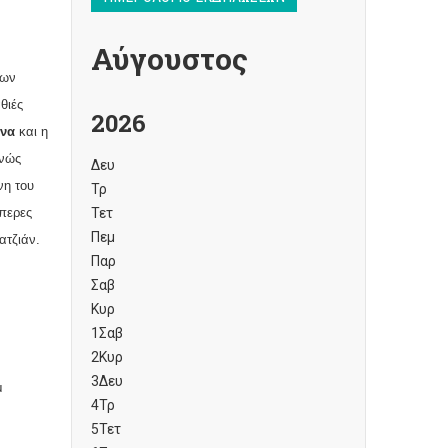
Αύγουστος
των
θιές
2026
ονα
και η
θνώς
Δευ
νη του
Τρ
όπερες
Τετ
Πεμ
ατζιάν.
Παρ
Σαβ
Κυρ
1
Σαβ
2
Κυρ
3
Δευ
μ
4
Τρ
5
Τετ