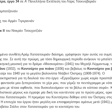
τρα, έργο 34
σε
Α’ Πανελλήνια Εκτέλεση του
Λόρις Τσεκναβοριάν
μπατζανιάν
ύς
του
Αρμέν Τιγκρανιάν
κ ΙΙ
του
Ντικράν Τσουχατζιάν
ρμένιο συνθέτη Αράμ Χατσατουριάν διάσημο, γράφτηκαν πριν αυτός να συμ
ής του. Σε αυτή την πρώιμη, μα τόσο δημιουργική περίοδο ανήκουν το μπαλέτ
κηνική μουσική για το δράμα «
Μασκαράτα»
(1941) του Μιχαήλ Λέρμοντωφ, 
ιάνο
(1932), το
Κοντσέρτο για πιάνο
(1936) και βεβαίως το
Κοντσέρτο για β
αίρι του 1940 για το μεγάλο βιολονίστα Ντάβιντ Όιστραχ (1908-1974). Ο
κτηριστικά για τη δουλειά του στο έργο: «Εργαζόμουν χωρίς καμία προσπάθ
η φαντασία μου ξεπερνούσαν το χέρι μου, που γέμιζε τα πεντάγραμμα με νότε
μου με τέτοια αφθονία, που δυσκολευόμουν να τα βάλω σε κάποια σειρά». 
λιστικού μέρους και έγραψε μία δική του καντέντσα για το πρώτο μέρος, αρκ
 του Χατσατουριάν. Η πρεμιέρα του Κοντσέρτου δόθηκε από τον Όιστραχ στις
Η επιτυχία του έργου ήταν μεγάλη και επισφραγίστηκε αμέσως μετά (1941) μ
βείου Στάλιν στον Χατσατουριάν για το κοντσέρτο του.