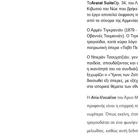
Το
Ar
arat
Suite
Op. 34, του 
Κιβωτού
του
Νώε
π
ου
βρήκε
το
έργο
α
π
οτελεί
έκφραση
τ
α
π
ό
τα
σύνορα
της
Αρ
μ
ενία
Ο Αρμέν Τιγκρανιάν
(1879 
Οβαννές Τουμανιάν). Ο Τιγκ
τραγούδια, κατά κύριο λόγο
πατριωτική όπερα «Ταβίτ Πε
O
Ντικράν
Τσουχατζιάν, γεν
παιδεία, σπουδάζοντας και 
η ικανότητά του να συνδυάζε
ξεχωρίζει ο «Ύμνος των Ζεϊτ
διασωθεί έξι όπερες, με εξ
στα ιστορικά θέματα των εθ
H
Aria-Vocalise
του Άρνο Μ
προφανής είναι η επιρροή τη
νωρίτερα. Όπως εκείνη, έτσ
τραγουδιέται σε ένα φωνήεν.
μελωδίας, καθώς αυτή ξεδιπ