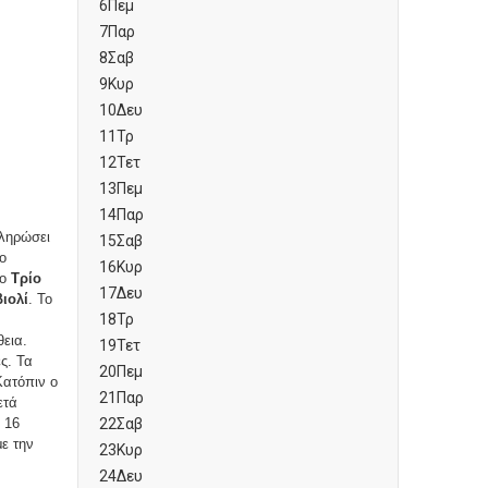
6
Πεμ
7
Παρ
8
Σαβ
9
Κυρ
10
Δευ
11
Τρ
12
Τετ
13
Πεμ
14
Παρ
πληρώσει
15
Σαβ
ο
16
Κυρ
το
Τρίο
17
Δευ
ιολί
. Το
18
Τρ
εια.
19
Τετ
ς. Τα
20
Πεμ
Κατόπιν ο
21
Παρ
ετά
 16
22
Σαβ
ε την
23
Κυρ
24
Δευ