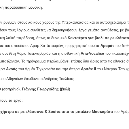
κή παραδοσιακή μουσική.
ν ρυθμών στους λαϊκούς χορούς της Υπερκαυκασίας και οι αυτοσχεδιασμοί 
υν τους λόγιους συνθέτες να δημιουργήσουν έργα γεμάτα αντιθέσεις, με βα
σική λαϊκή παράδοση, όπως το δυναμικό
Κοντσέρτο για βιολί σε ρε ελάσσ
τα
του σπουδαίου Αράμ Χατζατουριάν, η ορχηστρική σουίτα
Αραράτ
του διε
 συνθέτη Λόρις Τσεκναβοριάν και η αισθαντική
Aria-Vocalise
του «καλλιτέχ
πατζανιάν. Το πρόγραμμα περιλαμβάνει επίσης δύο άριες από τις εθνικές 
περα
Ανούς
του Αρμέν Τιγκρανιάν και την όπερα
Αρσάκ ΙΙ
του Ντικράν Τσουχ
ου Αθηναίων διευθύνει ο Ανδρέας Τσελίκας
ν
(σοπράνο),
Γιάννης Γεωργιάδης (
βιολί)
τούν τα έργα:
 ορχήστρα σε ρε ελάσσονα & Σουίτα από το μπαλέτο Μασκαράτα
του
Αρά