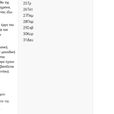
θο
της
25
Τρ
όχρονα
,
26
Τετ
ντας
έξω
27
Πεμ
28
Παρ
 έργο του
29
Σαβ
α και
30
Κυρ
ν
31
Δευ
υσική
ν μοναδική
 του
έργα έχουν
(βασίζεται
ντίου).
αφού
τα της
.