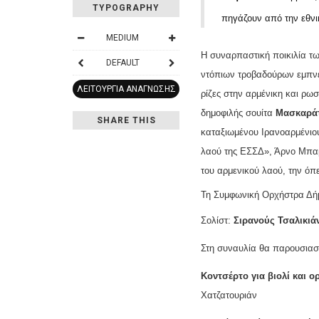
TYPOGRAPHY
πηγάζουν από την εθνι
MEDIUM
Η συναρπαστική ποικιλία τω
DEFAULT
ντόπιων τροβαδούρων εμπνέο
ΛΕΙΤΟΥΡΓΊΑ ΑΝΆΓΝΩΣΗΣ
ρίζες στην αρμένικη και ρω
δημοφιλής σουίτα
Μασκαρά
SHARE THIS
καταξιωμένου Ιρανοαρμένιου
λαού της ΕΣΣΔ», Άρνο Μπαμ
του αρμενικού λαού, την ό
Τη Συμφωνική Ορχήστρα Δήμ
Σολίστ:
Σιρανούς Τσαλικιά
Στη συναυλία θα παρουσιασ
Κοντσέρτο για βιολί και
Χατζατουριάν