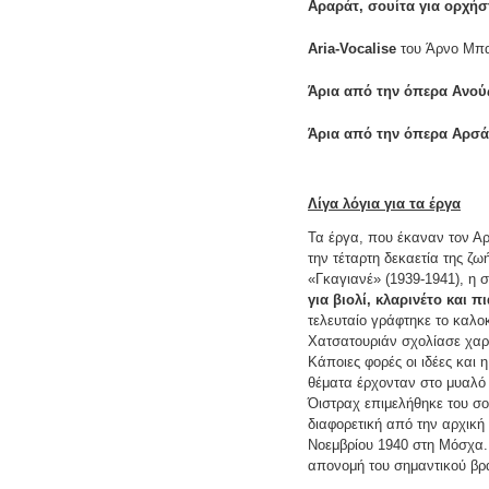
Αραράτ, σουίτα για ορχήσ
Aria-Vocalise
του
Άρνο Μπα
Άρια από την όπερα Ανο
Άρια από την όπερα Αρσά
Λίγα λόγια για τα έργα
Τα έργα, που έκαναν τον Α
την τέταρτη δεκαετία της ζω
«
Γκαγιανέ»
(1939-1941), η σ
για βιολί, κλαρινέτο και π
τελευταίο γράφτηκε το καλοκ
Χατσατουριάν σχολίασε χαρα
Κάποιες φορές οι ιδέες και 
θέματα έρχονταν στο μυαλό 
Όιστραχ επιμελήθηκε του σο
διαφορετική από την αρχική
Νοεμβρίου 1940 στη Μόσχα. 
απονομή του σημαντικού βρα