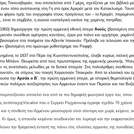
Λόρις
Τσεκναβοριάν
, π
ου
α
π
οτελείται
α
π
ό
7
μέρη,
σχετίζεται
μ
ε
τον
βιβλικό
μ
ύ
έναν
τό
π
ο
ανά
π
αυσης
στη
Γη
στο
όρος
Αραράτ
μ
ετά
τον
Κατακλυσ
μ
ό
.
Ταυτ
ου
φόρου
τι
μ
ής
του
συγγραφέα
στους
π
ρογόνους
του
–
το
Αραράτ
,
π
αρα
μ
ένο
ς
,
είναι
το
σύ
μ
βολο
,
η
αιώνια
νοσταλγική
εικόνα
της
χα
μ
ένης
π
ατρίδας
.
- 1950) δημιούργησε την πρώτη αρμενική εθνική όπερα
Ανούς
(βασισμένη στο
ρανιάν συνέθεσε αμέτρητες καντάτες, έργα για πιάνο και ορχήστρα, ρομάντζ
 βασισμένα στα ποιήματα του Αβεντίκ Ισαακιάν. Πρόλαβε να τελειώσει και τη
κ» (βασισμένη στο ομώνυμο μυθιστόρημα του Ραφφί).
νημένος το 1837 στο Πέρα της Κωνσταντινούπολης, έλαβε κυρίως ιταλική μο
στο Μιλάνο. Θεωρείται από τους πρωτοπόρους της αρμενικής μουσικής. Ήτα
ι τις ανατολικές μελωδίες με τα δυτικά στοιχεία. Στις πολυάριθμες συνθέσεις
ουντσί», σε στίχους του ποιητή Χαρουτιούν Τσακιριάν. Από τα κλασικά του 
έχουσα την
Αρσάκ ο Β΄
, την πρώτη αρμενική όπερα, με ιστορική θεματολογία 
νικών πολέμων ανεξαρτησίας των Αρμενίων έναντι των Περσών και του Βυζα
παμπατζανιάν αποτελεί ένα από τα πιο δημοφιλή φωνητικά έργα του, όπου
ς αντίστοιχης
Vocalise
που ο Σεργκέι Ραχμάνινοφ έγραψε σχεδόν 70 χρόνια
ι και η σύνθεση του Αρμένιου μουσουργού είναι σύντομη και χωρίς κείμενο, 
 Κι όμως, η απουσία κειμένου αναδεικνύει τον λυρισμό και την εκφραστικότη
λώνει την δραματική έντασή της πάνω στις πλούσιες αρμονίες της συνοδείας