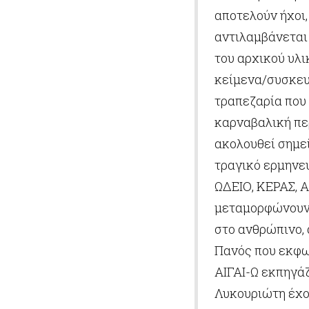
αποτελούν ήχοι,
αντιλαμβάνεται
του αρχικού υλ
κείμενα/συσκευέ
τραπεζαρία που
καρναβαλική πε
ακολουθεί σημεί
τραγικό ερμην
ΩΔΕΙΟ, ΚΕΡΑΣ, 
μεταμορφώνουν 
στο ανθρώπινο, 
Πανός που εκφω
ΑΙΓΑΙ-Ω εκπηγάζ
Λυκουριώτη έχου