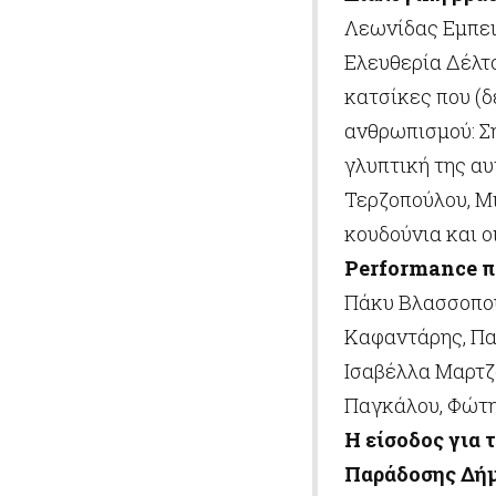
Λεωνίδας Εμπειρ
Ελευθερία Δέλτσ
κατσίκες που (δ
ανθρωπισμού: Σ
γλυπτική της αυ
Τερζοπούλου, Μ
κουδούνια και 
Performance
π
Πάκυ Βλασσοπού
Καφαντάρης, Πα
Ισαβέλλα Μαρτζ
Παγκάλου, Φώτη
Η είσοδος για τ
Παράδοσης Δήμ