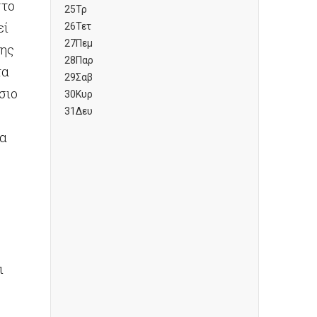
στο
25
Τρ
εί
26
Τετ
27
Πεμ
της
28
Παρ
τα
29
Σαβ
σιο
30
Κυρ
31
Δευ
ία
ι