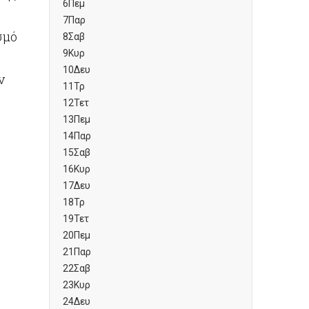
6
Πεμ
7
Παρ
σμό
8
Σαβ
9
Κυρ
10
Δευ
ν
11
Τρ
12
Τετ
13
Πεμ
14
Παρ
15
Σαβ
16
Κυρ
17
Δευ
18
Τρ
19
Τετ
20
Πεμ
21
Παρ
22
Σαβ
23
Κυρ
24
Δευ