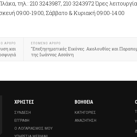
λάκα, τηλ.: 210 3243987, 210 3243972 Ώρες λειτουργία
κευή 09:00-19:00, Σάββατο & Κυριακή 09:00-14:00
ΝΟ ΆΡΘΡΟ
ΕΠΌΜΕΝΟ ΆΡΘΡΟ
ευση και
"Επεξηγηματικές Εικόνες. Ακολουθίες και Παραπομ
οσφυγιά
της Ιωάννας Ασσάνη
ΧΡΉΣΤΕΣ
ΒΟΉΘΕΙΑ
Ο
Τ
ΣΎΝΔΕΣΗ
ΚΑΤΗΓΟΡΊΕΣ
ΕΓΓΡΑΦΉ
ΑΝΑΖΉΤΗΣΗ
Υ
Ο ΛΟΓΑΡΙΑΣΜΌΣ ΜΟΥ
Δ
ΥΠΗΡΕΣΊΑ WEBMAIL