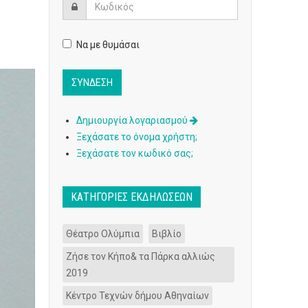
Να με θυμάσαι
Δημιουργία λογαριασμού
Ξεχάσατε το όνομα χρήστη;
Ξεχάσατε τον κωδικό σας;
ΚΑΤΗΓΟΡΊΕΣ ΕΚΔΗΛΏΣΕΩΝ
Θέατρο Ολύμπια
Βιβλίο
Ζήσε τον Κήπο& τα Πάρκα αλλιώς
2019
Κέντρο Τεχνών δήμου Αθηναίων