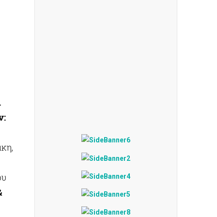
.
ν:
κη,
ου
&