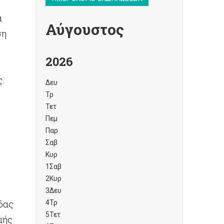
α
Αύγουστος
ση
2026
ς.
Δευ
Τρ
Τετ
Πεμ
Παρ
Σαβ
Κυρ
1
Σαβ
2
Κυρ
3
Δευ
δας
4
Τρ
5
Τετ
μής