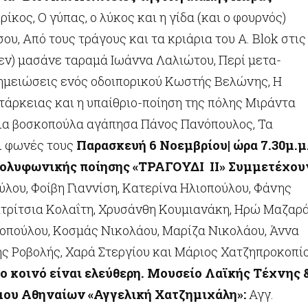
ίκος, Ο γύπας, ο λύκος και η γίδα (και ο φουρνός)
ου, Από τους τράγους και τα κριάρια του Α. Blok στις
εν) μασάνε ταραμά Ιωάννα Λαλιώτου, Περί μετα-
ημειώσεις ενός οδοιπορικού Κωστής Βελώνης, H
τάρκειας και η υπαίθριο-ποίηση της πόλης Μιράντα
ια βοσκοπούλα αγάπησα Πάνος Πανόπουλος, Τα
οι φωνές τους
Παρασκευή 6 Νοεμβρίου| ώρα 7.30μ.μ
ολυφωνικής ποίησης
«ΤΡΑΓΟΥΔΙ ΙΙ»
Συμμετέχου
λου, Φοίβη Γιαννίση, Κατερίνα Ηλιοπούλου, Φάνης
τρίτσια Κολαΐτη, Χρυσάνθη Κουμιανάκη, Ηρώ Μαζαρά
οπούλου, Κοσμάς Νικολάου, Μαρίζα Νικολάου, Άννα
ς Ροβολής, Χαρά Στεργίου και Μάριος Χατζηπροκοπί
ο κοινό είναι ελεύθερη.
Μουσείο Λαϊκής Τέχνης 
ου Αθηναίων «Αγγελική Χατζημιχάλη»:
Αγγ.