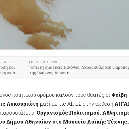
ΝΟ ΆΡΘΡΟ
ΕΠΌΜΕΝΟ ΆΡΘΡΟ
ευση και
"Επεξηγηματικές Εικόνες. Ακολουθίες και Παραπομ
οσφυγιά
της Ιωάννας Ασσάνη
ενός ποιητικού δρόμου καλούν τους θεατές οι
Φοίβη
ρις Λυκουριώτη
μαζί με τις ΑΙΓΕΣ στην έκθεση
ΑΙΓΑ
υ παρουσιάζει ο
Οργανισμός Πολιτισμού, Αθλητισμ
του Δήμου Αθηναίων στο Μουσείο Λαϊκής Τέχνης 