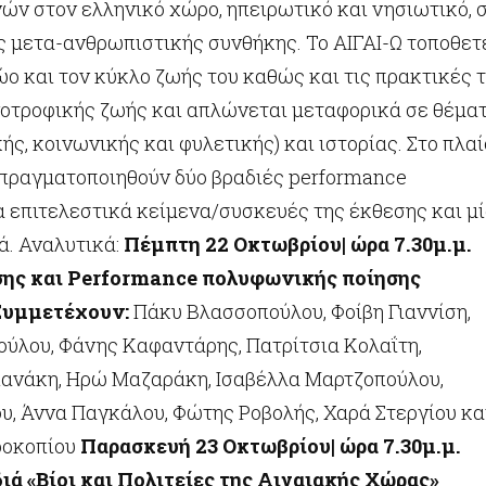
ών στον ελληνικό χώρο, ηπειρωτικό και νησιωτικό, 
ς μετα-ανθρωπιστικής συνθήκης. Το ΑΙΓΑΙ-Ω τοποθετ
ώο και τον κύκλο ζωής του καθώς και τις πρακτικές 
οτροφικής ζωής και απλώνεται μεταφορικά σε θέμα
ής, κοινωνικής και φυλετικής) και ιστορίας. Στο πλαί
 πραγματοποιηθούν δύο βραδιές performance
α επιτελεστικά κείμενα/συσκευές της έκθεσης και μ
ά. Αναλυτικά:
Πέμπτη 22 Οκτωβρίου| ώρα 7.30μ.μ.
σης και
Performance
πολυφωνικής ποίησης
Συμμετέχουν:
Πάκυ Βλασσοπούλου, Φοίβη Γιαννίση,
ούλου, Φάνης Καφαντάρης, Πατρίτσια Κολαΐτη,
ανάκη, Ηρώ Μαζαράκη, Ισαβέλλα Μαρτζοπούλου,
υ, Άννα Παγκάλου, Φώτης Ροβολής, Χαρά Στεργίου κα
ροκοπίου
Παρασκευή 23
Οκτωβρίου| ώρα 7.30μ.μ.
ιά «Βίοι και Πολιτείες της Αιγαιακής Χώρας»