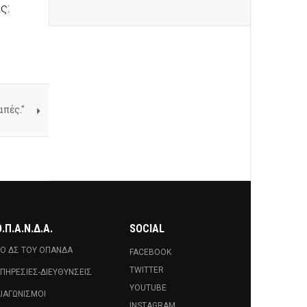
ς:
πές."
.Π.Α.Ν.Δ.Α.
SOCIAL
Ο ΔΣ ΤΟΥ ΟΠΑΝΔΑ
FACEBOOK
TWITTER
ΠΗΡΕΣΊΕΣ-ΔΙΕΥΘΎΝΣΕΙΣ
YOUTUBE
ΙΑΓΩΝΙΣΜΟΊ
INSTAGRAM