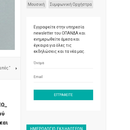
Μουσική
Συμφωνική Ορχήστρα
Εγγραφείτε στην υπηρεσία
newsletter του ΟΠΑΝΔΑ και
ενημερωθείτε άμεσα και
έγκαιρα για όλες τις
εκδηλώσεις και τα νέα μας.
πές."
ΙΩ_
ού
και
ΗΜΕΡΟΛΌΓΙΟ ΕΚΔΗΛΏΣΕΩΝ