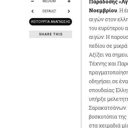
Παράδοσης «Αγ
MEDIUM
Νοεμβρίου
. Η 
DEFAULT
αιγών στον ελλη
ΛΕΙΤΟΥΡΓΊΑ ΑΝΆΓΝΩΣΗΣ
του ευρύτερου 
SHARE THIS
αιγών. Η παρου
πεδίου σε μικρά
Αξίζει να σημει
Τέχνης και Παρ
πραγματοποίηση
οδηγήσει σε έναν
σπουδαίας Ελλη
υπήρξε μελετητ
Σαρακατσάνων. 
βοσκοτόπια της
στα χειμαδιά μ