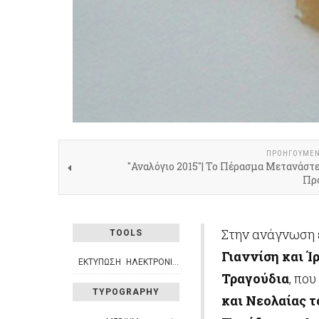
ΠΡΟΗΓΟΎΜΕ
"Αναλόγιο 2015"| Το Πέρασμα Μετανάστ
Πρ
Στην ανάγνωση 
TOOLS
Γιαννίση και Ί
ΕΚΤΎΠΩΣΗ
ΗΛΕΚΤΡΟΝΙΚΌ ΤΑΧΥΔΡΟΜΕΊΟ
Τραγούδια
, πο
TYPOGRAPHY
και Νεολαίας 