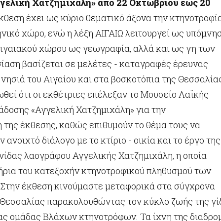
γελική Χατζημιχάλη» από 22 Οκτωβρίου έως 20
έκθεση έχει ως κύριο θεματικό άξονα την κτηνοτροφί
νικό χώρο, ενώ η λέξη ΑΙΓΑΙΩ λειτουργεί ως υπόμνη
αιγαιακού χώρου ως γεωγραφία, αλλά και ως γη των
σίαση βασίζεται σε μελέτες - καταγραφές έρευνας
 νησιά του Αιγαίου και στα βοσκοτόπια της Θεσσαλία
ωθεί ότι οι εκθέτριες επέλεξαν το Μουσείο Λαϊκής
άδοσης «Αγγελική Χατζημιχάλη» για την
 της έκθεσης, καθώς επιθυμούν το θέμα τους να
 ανοιχτό διάλογο με το κτίριο - οικία και το έργο της
νίδας λαογράφου Αγγελικής Χατζημιχάλη, η οποία
ήρια του κατεξοχήν κτηνοτροφικού πληθυσμού των
Στην έκθεση κινούμαστε μεταφορικά στα σύγχρονα
 Θεσσαλίας παρακολουθώντας τον κύκλο ζωής της γί
ίας ομάδας Βλάχων κτηνοτρόφων. Τα ίχνη της διαδρο