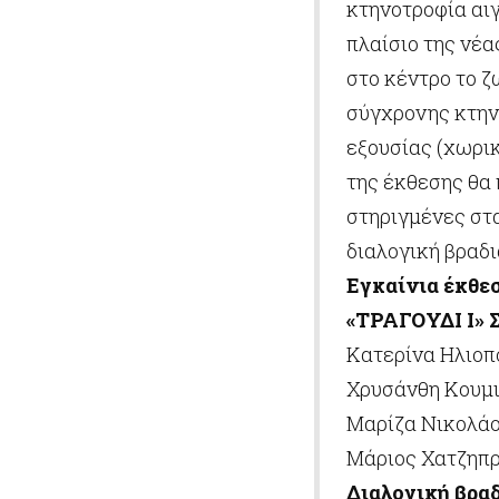
κτηνοτροφία αιγ
πλαίσιο της νέα
στο κέντρο το ζ
σύγχρονης κτην
εξουσίας (χωρικ
της έκθεσης θα
στηριγμένες στ
διαλογική βραδι
Εγκαίνια έκθε
«
ΤΡΑΓΟΥΔΙ Ι»
Κατερίνα Ηλιοπ
Χρυσάνθη Κουμι
Μαρίζα Νικολάο
Μάριος Χατζηπ
Διαλογική βραδ