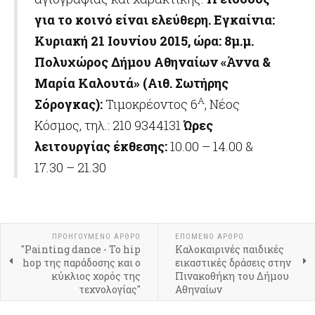
για το κοινό είναι ελεύθερη.
Εγκαίνια:
Κυριακή 21 Ιουνίου 2015, ώρα: 8μ.μ.
Πολυχώρος Δήμου Αθηναίων «Άννα &
Μαρία Καλουτά» (Αιθ. Σωτήρης
Α
Σόρογκας):
Τιμοκρέοντος 6
, Νέος
Κόσμος, τηλ.: 210 9344131
Ώρες
λειτουργίας έκθεσης:
10.00 – 14.00 &
17.30 – 21.30
ΠΡΟΗΓΟΎΜΕΝΟ ΆΡΘΡΟ
ΕΠΌΜΕΝΟ ΆΡΘΡΟ
"Painting dance - Το hip
Καλοκαιρινές παιδικές
hop της παράδοσης και ο
εικαστικές δράσεις στην
κύκλιος χορός της
Πινακοθήκη του Δήμου
τεχνολογίας"
Αθηναίων