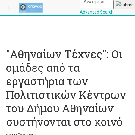
ΒΡΊΣΚΕΣΤΕ ΕΔΏ:
ΑΡΧΙΚΉ
ΕΙΚΑΣΤΙΚΆ/ΕΚΘΈΣΕΙΣ
Advanced Search
OPANDAcityofathe
"Αθηναίων Τέχνες": Οι
ομάδες από τα
εργαστήρια των
Πολιτιστικών Κέντρων
του Δήμου Αθηναίων
συστήνονται στο κοινό