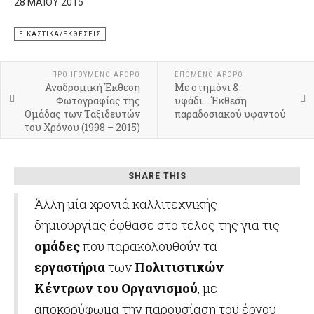
28 ΜΑΪ́ΟΥ 2015
ΕΙΚΑΣΤΙΚΆ/ΕΚΘΈΣΕΙΣ
ΠΡΟΗΓΟΎΜΕΝΟ ΆΡΘΡΟ
ΕΠΌΜΕΝΟ ΆΡΘΡΟ
Αναδρομική Έκθεση
Με στημόνι &
Φωτογραφίας της
υφάδι....Έκθεση
Ομάδας των Ταξιδευτών
παραδοσιακού υφαντού
του Χρόνου (1998 – 2015)
SHARE THIS
Άλλη μία χρονιά καλλιτεχνικής
δημιουργίας έφθασε στο τέλος της για τις
ομάδες
που παρακολουθούν τα
εργαστήρια
των
Πολιτιστικών
Κέντρων του Οργανισμού
, με
αποκορύφωμα την παρουσίαση του έργου