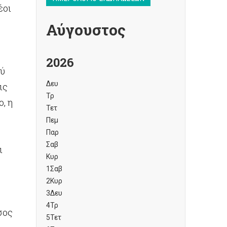
έοι
Αύγουστος
2026
ξύ
Δευ
ις
Τρ
, η
Τετ
Πεμ
Παρ
Σαβ
ι
Κυρ
1
Σαβ
2
Κυρ
3
Δευ
4
Τρ
σος
5
Τετ