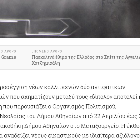
ΝΟ ΆΡΘΡΟ
ΕΠΌΜΕΝΟ ΆΡΘΡΟ
l Grama
Πασχαλινά έθιμα της Ελλάδας στο Σπίτι της Αγγελι
Χατζημιχάλη
προσέγγιση νέων καλλιτεχνών δύο αντιφατικών
ών που σχηματίζουν μεταξύ τους «δίπολο» αποτελεί 
 που παρουσιάζει ο Οργανισμός Πολιτισμού,
 Νεολαίας του Δήμου Αθηναίων από 22 Απριλίου έως 
ινακοθήκη Δήμου Αθηναίων στο Μεταξουργείο. Η έκθ
α αναδείξει νέους εικαστικούς με ιδιαίτερα αξιόλογο