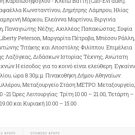
η Καραϊωσήφογλου - Κλειώ Βάττη (Clio-Evi duet),
 Ραφαέλλα Κωνσταντίνoυ, Δημήτρης Λάμπρου, Ηλίας
αμπρινή Μάρκου, Ελεάννα Μαρτίνου, Βιργινία
, Παναγιώτης Νέζης, Αχιλλέας Παπακώστας, Σοφία
iberty Peterson, Μαργαρίτα Πέτροβα, Μπέσσυ Ράλλη,
Αντώνης Τιτάκης και Αποστόλης Φιλίππου. Επιμέλεια
ης Λαζόγκας, Διδάσκων Ιστορίας Τέχνης, Ανώτατη
νών Η είσοδος για το κοινό είναι ελεύθερη. Εγκαίνι
λίου, ώρα 8.30μ.μ. Πινακοθήκη Δήμου Αθηναίων:
υλλέρου, Μεταξουργείο Στάση ΜΕΤΡΟ: Μεταξουργείο,
20 -21 Ώρες Λειτουργίας: Τρίτη 10.00 – 21.00, Τετάρτη –
19.00 και Κυριακή 10.00 – 15.00
ΝΟ ΆΡΘΡΟ
ΕΠΌΜΕΝΟ ΆΡΘΡΟ