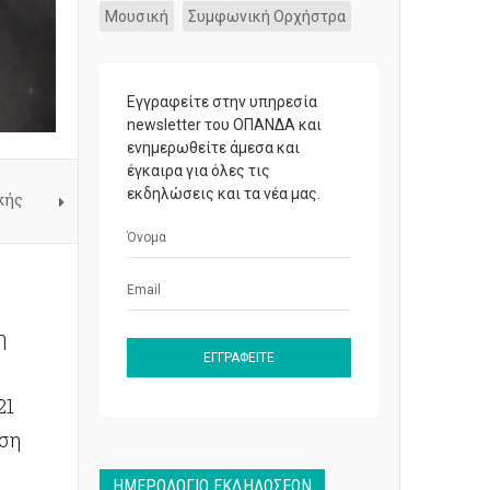
Μουσική
Συμφωνική Ορχήστρα
Εγγραφείτε στην υπηρεσία
newsletter του ΟΠΑΝΔΑ και
ενημερωθείτε άμεσα και
έγκαιρα για όλες τις
εκδηλώσεις και τα νέα μας.
κής
η
21
εση
ΗΜΕΡΟΛΌΓΙΟ ΕΚΔΗΛΏΣΕΩΝ