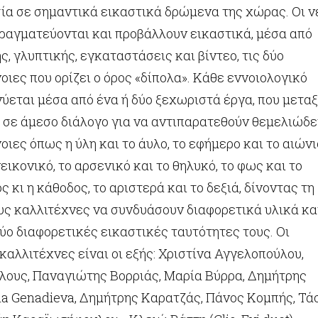
ία σε σημαντικά εικαστικά δρώμενα της χώρας. Οι ν
πραγματεύονται και προβάλλουν εικαστικά, μέσα από
, γλυπτικής, εγκαταστάσεις και βίντεο, τις δύο
οιες που ορίζει ο όρος «δίπολα». Κάθε εννοιολογικό
ύεται μέσα από ένα ή δύο ξεχωριστά έργα, που μετα
 σε άμεσο διάλογο για να αντιπαρατεθούν θεμελιώδε
οιες όπως η ύλη και το άυλο, το εφήμερο και το αιώνιο
εικονικό, το αρσενικό και το θηλυκό, το φως και το
ς κι η κάθοδος, το αριστερά και το δεξιά, δίνοντας τη
υς καλλιτέχνες να συνδυάσουν διαφορετικά υλικά κα
ύο διαφορετικές εικαστικές ταυτότητες τους. Οι
αλλιτέχνες είναι οι εξής: Χριστίνα Αγγελοπούλου,
λους, Παναγιώτης Βορριάς, Μαρία Βύρρα, Δημήτρης
na Genadieva, Δημήτρης Καρατζάς, Πάνος Κομπής, Τά