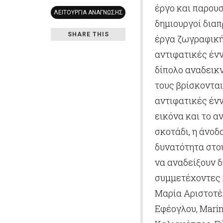
έργο και παρουσ
ΛΕΙΤΟΥΡΓΊΑ ΑΝΆΓΝΩΣΗΣ
δημιουργοί δια
SHARE THIS
έργα ζωγραφικής
αντιφατικές ένν
δίπολο αναδεικν
τους βρίσκονται
αντιφατικές ένν
εικόνα και το αν
σκοτάδι, η άνοδο
δυνατότητα στο
να αναδείξουν δ
συμμετέχοντες κ
Μαρία Αριστοτέ
Εφέογλου, Mari