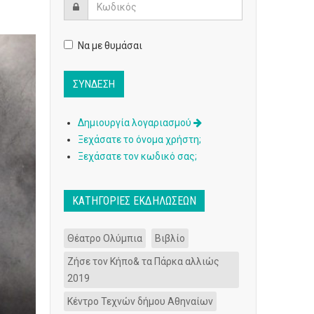
Να με θυμάσαι
Δημιουργία λογαριασμού
Ξεχάσατε το όνομα χρήστη;
Ξεχάσατε τον κωδικό σας;
ΚΑΤΗΓΟΡΊΕΣ ΕΚΔΗΛΏΣΕΩΝ
Θέατρο Ολύμπια
Βιβλίο
Ζήσε τον Κήπο& τα Πάρκα αλλιώς
2019
Κέντρο Τεχνών δήμου Αθηναίων