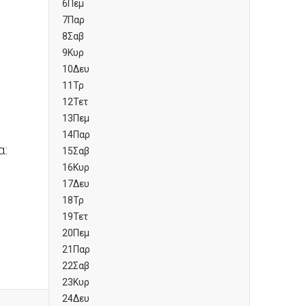
6
Πεμ
7
Παρ
8
Σαβ
9
Κυρ
10
Δευ
11
Τρ
12
Τετ
13
Πεμ
14
Παρ
α:
15
Σαβ
16
Κυρ
17
Δευ
18
Τρ
19
Τετ
20
Πεμ
21
Παρ
22
Σαβ
23
Κυρ
24
Δευ