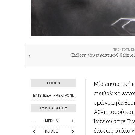
ΠΡΟΗΓΟΎΜΕ
Έκθεση του εικαστικού Gabrie
Μία εικαστική 
TOOLS
συμβολικά εννοι
ΕΚΤΎΠΩΣΗ
ΗΛΕΚΤΡΟΝΙΚΌ ΤΑΧΥΔΡΟΜΕΊΟ
ομώνυμη έκθεση
TYPOGRAPHY
Αθλητισμού και
Ιουνίου στην Π
MEDIUM
έχει ως στόχο ν
DEFAULT