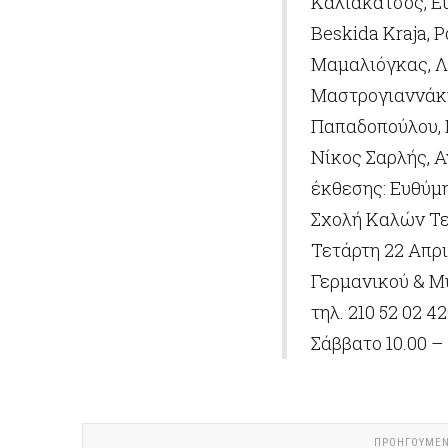
Καλιακάτσος, Εύ
Beskida Kraja,
Μαμαλιόγκας, Λ
Μαστρογιαννάκη
Παπαδοπούλου, L
Νίκος Σαρλής, 
έκθεσης: Ευθύμ
Σχολή Καλών Τεχ
Τετάρτη 22 Απρι
Γερμανικού & Μ
τηλ. 210 52 02 4
Σάββατο 10.00 – 
ΠΡΟΗΓΟΎΜΕ