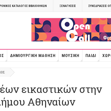
ΡΟΝΙΚΟΣ ΚΑΤΑΛΟΓΟΣ ΒΙΒΛΙΟΘΗΚΩΝ
ΞΕΝΑΓΉΣΕΙΣ
ΣΥΝΕΔΡΙΆΣΕΙΣ Ο
OPANDAcityof
ΌΣ
ΔΗΜΙΟΥΡΓΙΚΉ ΜΆΘΗΣΗ
ΜΟΥΣΙΚΉ
ΠΑΙΔΊ
ΧΏΡ
ΣΕΙΣ
νέων εικαστικών στην
Δήμου Αθηναίων