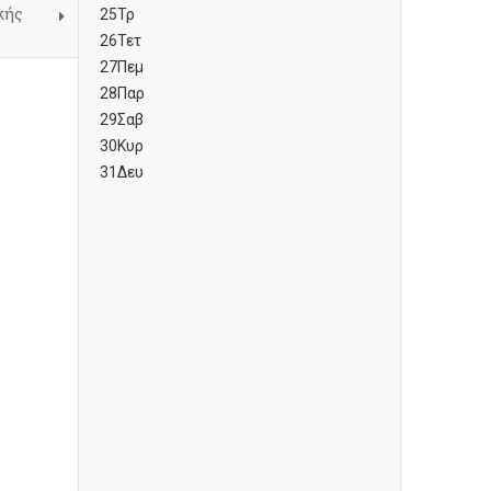
κής
25
Τρ
26
Τετ
27
Πεμ
28
Παρ
29
Σαβ
30
Κυρ
31
Δευ