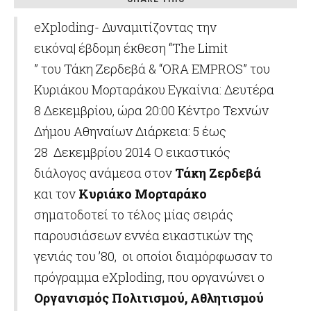
eXploding- Δυναμιτίζοντας την
εικόνα| έβδομη έκθεση “The Limit
” του
Τάκη Ζερδεβά
& “ORA EMPROS” του
Κυριάκου Μορταράκου Εγκαίνια: Δευτέρα
8 Δεκεμβρίου, ώρα 20:00 Κέντρο Τεχνών
Δήμου Αθηναίων Διάρκεια: 5 έως
28 Δεκεμβρίου 2014 Ο εικαστικός
διάλογος ανάμεσα στον
Τάκη Ζερδεβά
και τον
Κυριάκο Μορταράκο
σηματοδοτεί το τέλος μίας σειράς
παρουσιάσεων εννέα εικαστικών της
γενιάς του ’80, οι οποίοι διαμόρφωσαν το
πρόγραμμα eXploding, που οργανώνει ο
Οργανισμός Πολιτισμού, Αθλητισμού