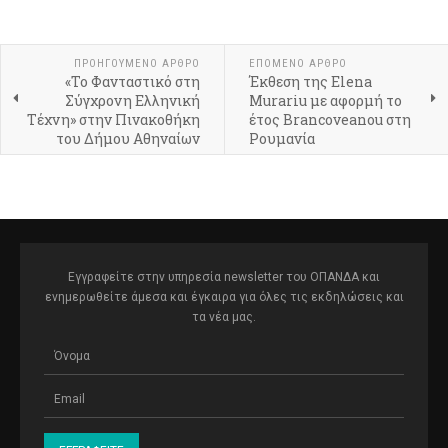
ΠΡΟΗΓΟΎΜΕΝΟ ΆΡΘΡΟ
ΕΠΌΜΕΝΟ ΆΡΘΡΟ
«Το Φανταστικό στη
Έκθεση της Elena
Σύγχρονη Ελληνική
Murariu με αφορμή το
Τέχνη» στην Πινακοθήκη
έτος Brancoveanou στη
του Δήμου Αθηναίων
Ρουμανία
Εγγραφείτε στην υπηρεσία newsletter του ΟΠΑΝΔΑ και
ενημερωθείτε άμεσα και έγκαιρα για όλες τις εκδηλώσεις και
τα νέα μας.