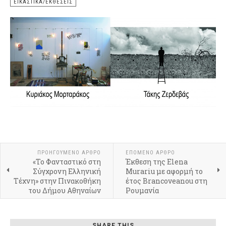
ΕΙΚΑΣΤΙΚΆ/ΕΚΘΈΣΕΙΣ
ΠΡΟΗΓΟΎΜΕΝΟ ΆΡΘΡΟ
ΕΠΌΜΕΝΟ ΆΡΘΡΟ
«Το Φανταστικό στη
Έκθεση της Elena
Σύγχρονη Ελληνική
Murariu με αφορμή το
Τέχνη» στην Πινακοθήκη
έτος Brancoveanou στη
του Δήμου Αθηναίων
Ρουμανία
SHARE THIS