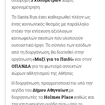
διαδρομή
3 χιλιομέτρων
χωρίς
χρονομέτρηση.
Το Santa Run έχει καθιερωθεί πλέον ως
ένας κοινωνικός θεσμός με παράλληλο
στόχο την ενίσχυση αξιόλογων
κοινωφελών σκοπών που υλοποιούν
ουσιαστικό έργο. Το σύνολο των εσόδων
από τη διοργάνωση, θα διατεθεί στην
οργάνωση
«Μαζί για το Παιδί»
και στον
ΟΠΑΝΔΑ
για το φωτισμό ανοιχτών
χώρων αθλητισμού της Αθήνας.
Η διοργάνωση πραγματοποιείται υπό την
αιγίδα του
Δήμου Αθηναίων
,με
διοργανωτές τα
Holmes Place
καθώς και
την επιτυχημένη ομάδα πίσω από το