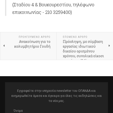
(Σταδίου 4 & Βουκουρεστίου, τηλέφωνο
επικοινωνίας - 210 3259400)
ΠΡΟΗΓΟΎΜΕΝΟ ΆΡΘΡΟ
ΕΠΌΜΕΝΟ ΆΡΘΡΟ
Ανακοίνωση για το
Πρόσληψη, με σύμβαση
κολυμβητήριο Γουδή
εργασίας ιδιωτικού
δικαίου ορισμένου
χρόνου, συνολικά είκοσι
τεσσάρων (24)
ΠΤΥΧΙΟΥΧΩΝ ΦΥΣΙΚΗΣ
ΑΓΩΓΗΣ
Εγγραφείτε στην υπηρεσία newsletter του ΟΠΑΝΔΑ και
ενημερωθείτε άμεσα και έγκαιρα για όλες τις εκδηλώσεις και
τα νέα μας.