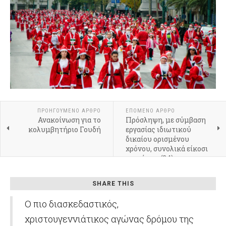
ΠΡΟΗΓΟΎΜΕΝΟ ΆΡΘΡΟ
ΕΠΌΜΕΝΟ ΆΡΘΡΟ
Ανακοίνωση για το
Πρόσληψη, με σύμβαση
κολυμβητήριο Γουδή
εργασίας ιδιωτικού
δικαίου ορισμένου
χρόνου, συνολικά είκοσι
τεσσάρων (24)
ΠΤΥΧΙΟΥΧΩΝ ΦΥΣΙΚΗΣ
ΑΓΩΓΗΣ
SHARE THIS
Ο πιο διασκεδαστικός,
χριστουγεννιάτικος αγώνας δρόμου της