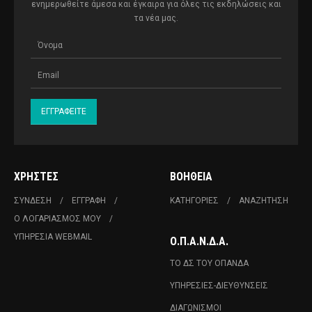
ενημερωθείτε άμεσα και έγκαιρα για όλες τις εκδηλώσεις και
τα νέα μας.
ΧΡΉΣΤΕΣ
ΒΟΉΘΕΙΑ
ΣΎΝΔΕΣΗ
ΕΓΓΡΑΦΉ
ΚΑΤΗΓΟΡΊΕΣ
ΑΝΑΖΉΤΗΣΗ
Ο ΛΟΓΑΡΙΑΣΜΌΣ ΜΟΥ
ΥΠΗΡΕΣΊΑ WEBMAIL
Ο.Π.Α.Ν.Δ.Α.
ΤΟ ΔΣ ΤΟΥ ΟΠΑΝΔΑ
ΥΠΗΡΕΣΊΕΣ-ΔΙΕΥΘΎΝΣΕΙΣ
ΔΙΑΓΩΝΙΣΜΟΊ