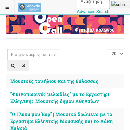
ΒΡΊΣΚΕΣΤΕ ΕΔΏ:
ΑΡΧΙΚΉ
ΚΑΤΗΓΟΡΊΕΣ
Advanced Search
OPANDAcityofathe
Εισάγετε
Εμφάνιση
μέρος
#
του
τίτλου.
Μουσικές του ήλιου και της θάλασσας
"Φθινοπωρινές μελωδίες" με το Εργαστήρι
Ελληνικής Μουσικής δήμου Αθηναίων
"Ω Γλυκύ μου Έαρ" | Μουσικό δρώμενο με το
Εργαστήρι Ελληνικής Μουσικής και το Λάκη
Χαλκιά