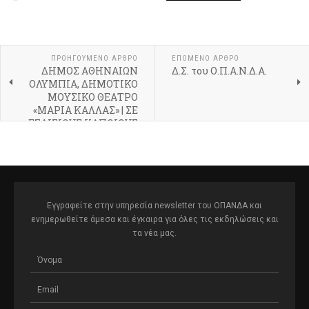
ΠΡΟΗΓΟΎΜΕΝΟ ΆΡΘΡΟ
ΕΠΌΜΕΝΟ ΆΡΘΡΟ
ΔΗΜΟΣ ΑΘΗΝΑΙΩΝ
Δ.Σ. του Ο.Π.Α.Ν.Δ.Α.
ΟΛΥΜΠΙΑ, ΔΗΜΟΤΙΚΟ
ΜΟΥΣΙΚΟ ΘΕΑΤΡΟ
«ΜΑΡΙΑ ΚΑΛΛΑΣ» | ΣΕ
ΕΞΑΙΣΙΟΥΣ ΚΑΠΟΙΟΥΣ
ΚΟΣΜΟΥΣ, Αφιέρωμα
στην κλασική μουσική
της Αρμενίας
Εγγραφείτε στην υπηρεσία newsletter του ΟΠΑΝΔΑ και
ενημερωθείτε άμεσα και έγκαιρα για όλες τις εκδηλώσεις και
τα νέα μας.