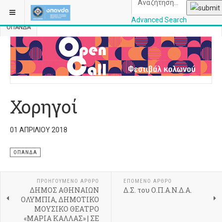
ΒΡΊΣΚΕΣΤΕ ΕΔΏ:
ΑΡΧΙΚΉ
ΟΠΑΝΔΑ
ΥΠΗΡΕΣΊΕΣ – ΔΙΕΥΘΎΝΣΕΙΣ
Advanced Search
ΟΠΑΝΔΑ
OPANDAcityofathe
Χορηγοί
01 ΑΠΡΙΛΊΟΥ 2018
ΟΠΑΝΔΑ
ΠΡΟΗΓΟΎΜΕΝΟ ΆΡΘΡΟ
ΕΠΌΜΕΝΟ ΆΡΘΡΟ
ΔΗΜΟΣ ΑΘΗΝΑΙΩΝ
Δ.Σ. του Ο.Π.Α.Ν.Δ.Α.
ΟΛΥΜΠΙΑ, ΔΗΜΟΤΙΚΟ
ΜΟΥΣΙΚΟ ΘΕΑΤΡΟ
«ΜΑΡΙΑ ΚΑΛΛΑΣ» | ΣΕ