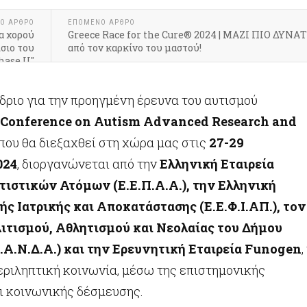
Ο ΆΡΘΡΟ
ΕΠΌΜΕΝΟ ΆΡΘΡΟ
α χορού
Greece Race for the Cure® 2024 | ΜΑΖΙ ΠΙΟ ΔΥΝΑ
σιο του
από τον καρκίνο του μαστού!
ase II"
δριο για την προηγμένη έρευνα του αυτισμού
 Conference on Autism Advanced Research and
 που θα διεξαχθεί στη χώρα μας στις
27-29
024
, διοργανώνεται από την
Ελληνική Εταιρεία
τιστικών Ατόμων (Ε.Ε.Π.Α.Α.), την Ελληνική
ής Ιατρικής και Αποκατάστασης (Ε.Ε.Φ.Ι.ΑΠ.), τον
ιτισμού, Αθλητισμού και Νεολαίας του Δήμου
Α.Ν.Δ.Α.) και την Ερευνητική Εταιρεία Funogen
,
εριληπτική κοινωνία, μέσω της επιστημονικής
ι κοινωνικής δέσμευσης.