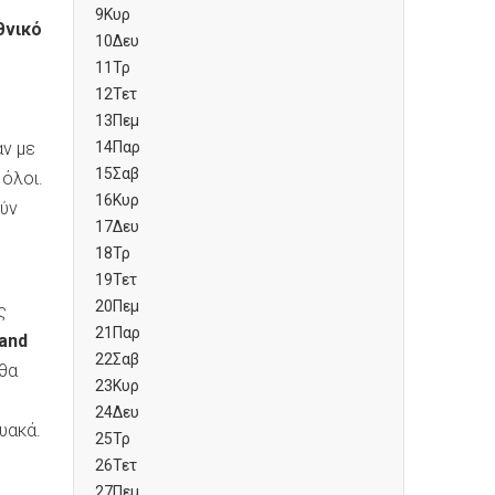
9
Κυρ
θνικό
10
Δευ
11
Τρ
12
Τετ
13
Πεμ
ν με
14
Παρ
15
Σαβ
 όλοι.
16
Κυρ
ούν
17
Δευ
18
Τρ
19
Τετ
20
Πεμ
ς
21
Παρ
 and
22
Σαβ
 θα
23
Κυρ
24
Δευ
υακά.
25
Τρ
26
Τετ
27
Πεμ