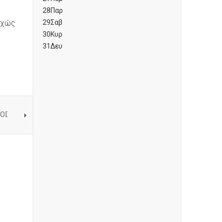
28
Παρ
εχώς
29
Σαβ
30
Κυρ
31
Δευ
ΤΟΙ