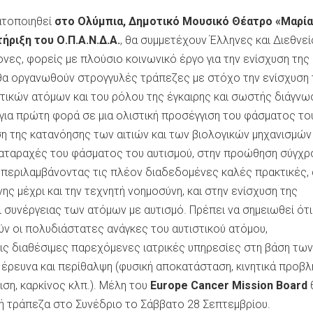
ατοποιηθεί
στο Ολύμπια, Δημοτικό Μουσικό Θέατρο «Μαρία
ήριξη του Ο.Π.Α.Ν.Δ.Α.
, θα συμμετέχουν Έλληνες και Διεθνεί
ονες, φορείς με πλούσιο κοινωνικό έργο για την ενίσχυση της
θα οργανωθούν στρογγυλές τράπεζες με στόχο την ενίσχυση
τικών ατόμων και του ρόλου της έγκαιρης και σωστής διάγνω
για πρώτη φορά σε μια ολιστική προσέγγιση του φάσματος το
ση της κατανόησης των αιτιών και των βιολογικών μηχανισμών
ιαταραχές του φάσματος του αυτισμού, στην προώθηση σύγχ
μπεριλαμβάνοντας τις πλέον διαδεδομένες καλές πρακτικές,
ης μέχρι και την τεχνητή νοημοσύνη, και στην ενίσχυση της
ι συνέργειας των ατόμων με αυτισμό. Πρέπει να σημειωθεί ότ
ν οι πολυδιάστατες ανάγκες του αυτιστικού ατόμου,
ις διαθέσιμες παρεχόμενες ιατρικές υπηρεσίες στη βάση των
ή έρευνα και περίθαλψη (φυσική αποκατάσταση, κινητικά προβλ
ιση, καρκίνος κλπ.). Μέλη του
Europe Cancer Mission Board
ή τράπεζα στο Συνέδριο το Σάββατο 28 Σεπτεμβρίου.