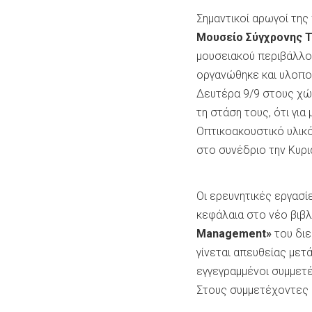
Σημαντικοί αρωγοί της
Μουσείο Σύγχρονης 
μουσειακού περιβάλλον
οργανώθηκε και υλοποι
Δευτέρα 9/9 στους χώ
τη στάση τους, ότι για
Οπτικοακουστικό υλικ
στο συνέδριο την Κυρι
Οι ερευνητικές εργασί
κεφάλαια στο νέο βιβ
Management»
του διε
γίνεται απευθείας μετ
εγγεγραμμένοι συμμετ
Στους συμμετέχοντες 