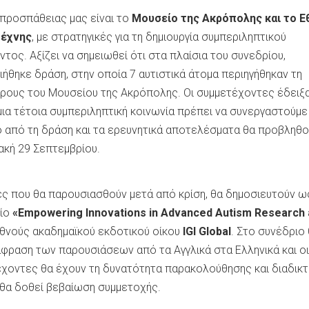
 προσπάθειας μας είναι το
Μουσείο της Ακρόπολης και το Ε
Τέχνης
, με στρατηγικές για τη δημιουργία συμπεριληπτικού
τος. Αξίζει να σημειωθεί ότι στα πλαίσια του συνεδρίου,
ήθηκε δράση, στην οποία 7 αυτιστικά άτομα περιηγήθηκαν τη
ρους του Μουσείου της Ακρόπολης. Οι συμμετέχοντες έδειξα
 μια τέτοια συμπεριληπτική κοινωνία πρέπει να συνεργαστούμε
ό από τη δράση και τα ερευνητικά αποτελέσματα θα προβληθ
ακή 29 Σεπτεμβρίου.
ες που θα παρουσιασθούν μετά από κρίση, θα δημοσιευτούν ω
λίο
«Empowering Innovations in Advanced Autism Research
θνούς ακαδημαϊκού εκδοτικού οίκου
IGI Global
. Στο συνέδριο
άφραση των παρουσιάσεων από τα Αγγλικά στα Ελληνικά και οι
έχοντες θα έχουν τη δυνατότητα παρακολούθησης και διαδικτ
θα δοθεί βεβαίωση συμμετοχής.