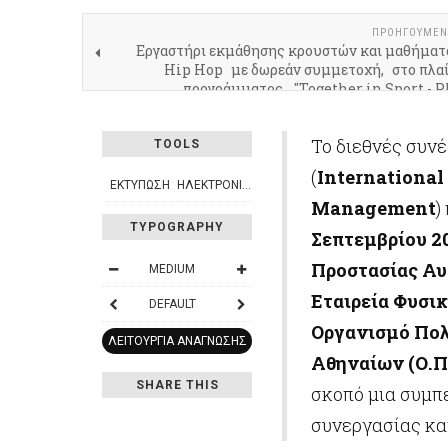
ΠΡΟΗΓΟΎΜΕΝ
Εργαστήρι εκμάθησης κρουστών και μαθήματ
Hip Hop με δωρεάν συμμετοχή, στο πλαί
προγράμματος "Together in Sport - Ph
Το διεθνές συνέ
TOOLS
(
International
ΕΚΤΎΠΩΣΗ
ΗΛΕΚΤΡΟΝΙΚΌ ΤΑΧΥΔΡΟΜΕΊΟ
Management
)
TYPOGRAPHY
Σεπτεμβρίου 2
Προστασίας Αυ
MEDIUM
Εταιρεία Φυσικ
DEFAULT
Οργανισμό Πολ
ΛΕΙΤΟΥΡΓΊΑ ΑΝΆΓΝΩΣΗΣ
Αθηναίων (Ο.Π.
SHARE THIS
σκοπό μια συμπ
συνεργασίας κα