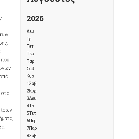
2026
ς
Δευ
 των
Τρ
σης.
Τετ
υ
Πεμ
 που
Παρ
ρονων
Σαβ
 από
Κυρ
1
Σαβ
2
Κυρ
ι στο
3
Δευ
4
Τρ
 ίσων
5
Τετ
ήματα,
6
Πεμ
θα
7
Παρ
8
Σαβ