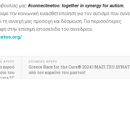
οβουλίας μας
#connectmetoo: together in synergy for autism
,
υμε την κοινωνική ευαισθητοποίηση για τον αυτισμό που συν
εί τη συνεχή μας προσοχή και δέσμευση. Για περισσότερες
φή στην επίσημη ιστοσελίδα του συνεδρίου:
metoo.org/
Ο ΆΡΘΡΟ
ΕΠΌΜΕΝΟ ΆΡΘΡΟ
α χορού
Greece Race for the Cure® 2024 | ΜΑΖΙ ΠΙΟ ΔΥΝΑ
σιο του
από τον καρκίνο του μαστού!
ase II"