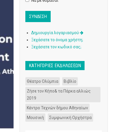
Να με θυμάσαι
Δημιουργία λογαριασμού
Ξεχάσατε το όνομα χρήστη;
Ξεχάσατε τον κωδικό σας;
ΚΑΤΗΓΟΡΊΕΣ ΕΚΔΗΛΏΣΕΩΝ
Θέατρο Ολύμπια
Βιβλίο
Ζήσε τον Κήπο& τα Πάρκα αλλιώς
2019
Κέντρο Τεχνών δήμου Αθηναίων
Μουσική
Συμφωνική Ορχήστρα