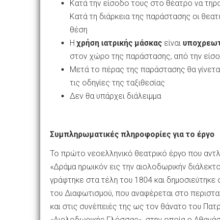
Κατά την είσοδο τους στο θέατρο να τη
Κατά τη διάρκεια της παράστασης οι θεατ
θέση
Η
χρήση ιατρικής μάσκας
είναι
υποχρεωτ
στον χώρο της παράστασης, από την είσο
Μετά το πέρας της παράστασης θα γίνετ
τις οδηγίες της ταξιθεσίας
Δεν θα υπάρχει διάλειμμα
Συμπληρωματικές πληροφορίες για το έργο
Το πρώτο νεοελληνικό θεατρικό έργο που αντλε
«Δράμα ηρωικόν εις την αιολοδωρικήν διάλεκτ
γράφτηκε στα τέλη του 1804 και δημοσιεύτηκε 
του Διαφωτισμού, που αναφέρεται στο περιστα
και στις συνέπειές της ως τον θάνατο του Πατ
«Αιολοδωρικής Γλόσσας», στην οποία ο Αθανάσ