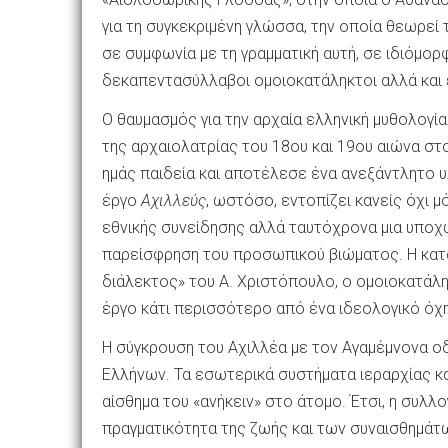
για τη συγκεκριμένη γλώσσα, την οποία θεωρεί
σε συμφωνία με τη γραμματική αυτή, σε ιδιόμορ
δεκαπεντασύλλαβοι ομοιοκατάληκτοι αλλά και 
Ο θαυμασμός για την αρχαία ελληνική μυθολογία
της αρχαιολατρίας του 18ου και 19ου αιώνα στ
ημάς παιδεία και αποτέλεσε ένα ανεξάντλητο υλ
έργο
Αχιλλεύς
, ωστόσο, εντοπίζει κανείς όχι μ
εθνικής συνείδησης αλλά ταυτόχρονα μια υποχ
παρείσφρηση του προσωπικού βιώματος. Η κατα
διάλεκτος» του Α. Χριστόπουλο, ο ομοιοκατάλη
έργο κάτι περισσότερο από ένα ιδεολογικό όχ
Η σύγκρουση του Αχιλλέα με τον Αγαμέμνονα ο
Ελλήνων. Τα εσωτερικά συστήματα ιεραρχίας κα
αίσθημα του «ανήκειν» στο άτομο. Έτσι, η συλ
πραγματικότητα της ζωής και των συναισθημάτ