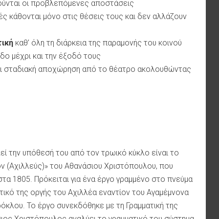
ρούνται οι προβλεπόμενες αποστάσεις
ές κάθονται μόνο στις θέσεις τους και δεν αλλάζουν
ική
καθ’ όλη τη διάρκεια της παραμονής του κοινού
δο μέχρι και την έξοδό τους
αι σταδιακή αποχώρηση από το θέατρο ακολουθώντας
ί την υπόθεσή του από τον τρωικό κύκλο είναι το
ον (Αχιλλεύς)» του Αθανάσιου Χριστόπουλου, που
στα 1805. Πρόκειται για ένα έργο γραμμένο στο πνεύμα
τικό της οργής του Αχιλλέα εναντίον του Αγαμέμνονα
ρόκλου. Το έργο συνεκδόθηκε με τη Γραμματική της
ιος Χριστόπουλος αναλύει το γραμματικό του σύστημα