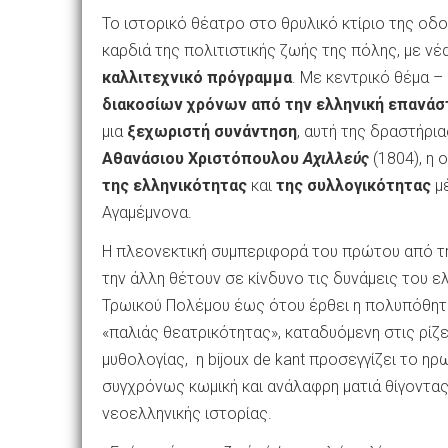
Το ιστορικό θέατρο στο θρυλικό κτίριο της οδ
καρδιά της πολιτιστικής ζωής της πόλης, με νέ
καλλιτεχνικό πρόγραμμα
. Mε κεντρικό θέμα –
διακοσίων χρόνων από την ελληνική επανάσ
μια
ξεχωριστή συνάντηση
, αυτή της δραστήρια
Αθανάσιου Χριστόπουλου
Αχιλλεύς
(1804), η
της ελληνικότητας
και
της συλλογικότητας
μέ
Αγαμέμνονα.
Η πλεονεκτική συμπεριφορά του πρώτου από τη 
την άλλη θέτουν σε κίνδυνο τις δυνάμεις του ε
Τρωικού Πολέμου έως ότου έρθει η πολυπόθητη
«παλιάς θεατρικότητας», καταδυόμενη στις ρίζ
μυθολογίας, η bijoux de kant προσεγγίζει το η
συγχρόνως κωμική και ανάλαφρη ματιά θίγοντας
νεοελληνικής ιστορίας.