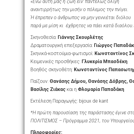
«Ενώ αυτή μας η ζωή είν’ παντελώς ολίγη
αναντιρρήτως την μισήν ο πόλεμος την πνίγει.
Ή έπρεπεν ο άνθρωπος να μην γεννιέται διόλου
παρά με μίση κι έχθρητες να πάει κατά διαόλου.
Σκηνοθεσία:
Γιάννης Σκουρλέτης
Δραματουργική επεξεργασία:
Γιώργος Παπαδά
Σκηνικά-κοστούμια-φωτισμοί:
Κωνσταντίνος Σ
Κειμενικές προσθήκες:
Γλυκερία Μπασδέκη
Βοηθός σκηνοθέτη:
Κωνσταντίνος Παπασωτη
Παίζουν:
Θανάσης Δήμου, Θανάσης Δόβρης, Θ
Βασίλης Ζιάκας
και η
Φλομαρία Παπαδάκη
Εκτέλεση Παραγωγής: bijoux de kant
*Η πρώτη παρουσίαση
της παράστασης έγινε σ
ΠΟΛΙΤΙΣΜΟΣ – Πρόγραμμα 2021, του Υπουργείου
Πληροφορίες: