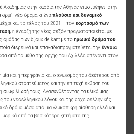
ού Ακαδημίας στην καρδιά της Αθήνας επιστρέφει στην
α ορμή, νέο όραμα κι ένα
πλούσιο και δυναμικό
 μέχρι και το τέλος του 2021 – τον
εορτασμό των
ταση
, η έναρξη της νέας σεζόν πραγματοποιείται με
ς ομάδας των bijoux de kant με το
ηρωικό δράμα του
 οποία διερευνά και επαναδιαπραγματεύεται την
έννοια
σα από το μύθο της οργής του Αχιλλέα απέναντι στον
μία και η περηφάνια και ο εγωισμός του δεύτερου από
λληνικού στρατεύματος και την επιτυχή έκβαση του
 συμφιλίωσή τους. Ανασυνθέτοντας τα υλικά μιας
ες του νεοελληνικού λόγου και της αρχαιοελληνικής
ρωικό δράμα μέσα από μια γλυκόπικρη αίσθηση αλλά και
 μερικά από τα βασικότερα ζητήματα της