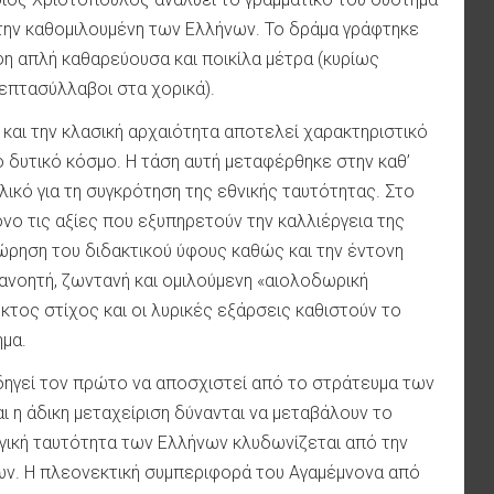
 την καθομιλουμένη των Ελλήνων. Το δράμα γράφτηκε
φη απλή καθαρεύουσα και ποικίλα μέτρα (κυρίως
επτασύλλαβοι στα χορικά).
 και την κλασική αρχαιότητα αποτελεί χαρακτηριστικό
ο δυτικό κόσμο. Η τάση αυτή μεταφέρθηκε στην καθ’
ικό για τη συγκρότηση της εθνικής ταυτότητας. Στο
όνο τις αξίες που εξυπηρετούν την καλλιέργεια της
ώρηση του διδακτικού ύφους καθώς και την έντονη
νοητή, ζωντανή και ομιλούμενη «αιολοδωρική
κτος στίχος και οι λυρικές εξάρσεις καθιστούν το
ημα.
δηγεί τον πρώτο να αποσχιστεί από το στράτευμα των
ι η άδικη μεταχείριση δύνανται να μεταβάλουν το
λογική ταυτότητα των Ελλήνων κλυδωνίζεται από την
ων. Η πλεονεκτική συμπεριφορά του Αγαμέμνονα από