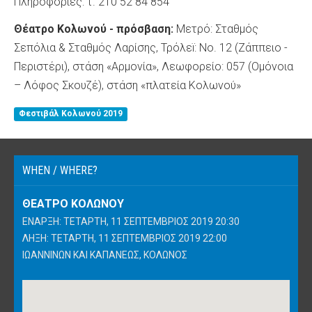
Πληροφορίες: τ. 210 52 84 854
Θέατρο Κολωνού - πρόσβαση:
Μετρό: Σταθμός
Σεπόλια & Σταθμός Λαρίσης, Τρόλεï: No. 12 (Ζάππειο -
Περιστέρι), στάση «Αρμονία», Λεωφορείο: 057 (Ομόνοια
– Λόφος Σκουζέ), στάση «πλατεία Κολωνού»
Φεστιβάλ Κολωνού 2019
WHEN / WHERE?
ΘΈΑΤΡΟ ΚΟΛΩΝΟΎ
ΈΝΑΡΞΗ: ΤΕΤΆΡΤΗ, 11 ΣΕΠΤΈΜΒΡΙΟΣ 2019 20:30
ΛΉΞΗ: ΤΕΤΆΡΤΗ, 11 ΣΕΠΤΈΜΒΡΙΟΣ 2019 22:00
ΙΩΑΝΝΊΝΩΝ ΚΑΙ ΚΑΠΑΝΈΩΣ, ΚΟΛΩΝΌΣ