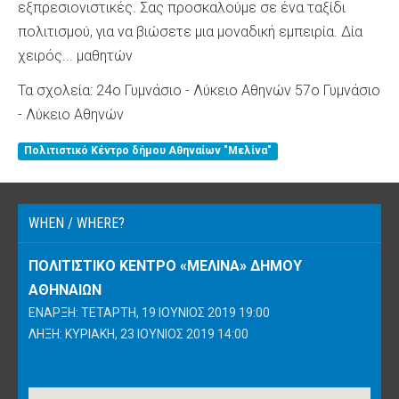
εξπρεσιονιστικές. Σας προσκαλούμε σε ένα ταξίδι
πολιτισμού, για να βιώσετε μια μοναδική εμπειρία. Δία
χειρός... μαθητών
Τα σχολεία: 24ο Γυμνάσιο - Λύκειο Αθηνών 57ο Γυμνάσιο
- Λύκειο Αθηνών
Πολιτιστικό Κέντρο δήμου Αθηναίων "Μελίνα"
WHEN / WHERE?
ΠΟΛΙΤΙΣΤΙΚΌ ΚΈΝΤΡΟ «ΜΕΛΊΝΑ» ΔΉΜΟΥ
ΑΘΗΝΑΊΩΝ
ΈΝΑΡΞΗ: ΤΕΤΆΡΤΗ, 19 ΙΟΎΝΙΟΣ 2019 19:00
ΛΉΞΗ: ΚΥΡΙΑΚΉ, 23 ΙΟΎΝΙΟΣ 2019 14:00