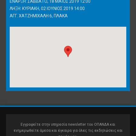
ΈΝΑΡΞΗ: ΣΆΒΒΑΤΟ, 18 ΜΆΙΟΣ 2019 12:00
ΛΉΞΗ: ΚΥΡΙΑΚΉ, 02 ΙΟΎΝΙΟΣ 2019 14:00
ΑΓΓ. ΧΑΤΖΗΜΙΧΆΛΗ 6, ΠΛΆΚΑ
Εγγραφείτε στην υπηρεσία newsletter του ΟΠΑΝΔΑ και
ενημερωθείτε άμεσα και έγκαιρα για όλες τις εκδηλώσεις και