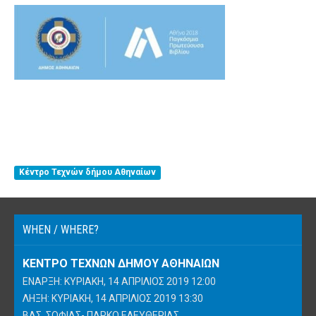
Κέντρο Τεχνών δήμου Αθηναίων
WHEN / WHERE?
ΚΈΝΤΡΟ ΤΕΧΝΏΝ ΔΉΜΟΥ ΑΘΗΝΑΊΩΝ
ΈΝΑΡΞΗ: ΚΥΡΙΑΚΉ, 14 ΑΠΡΊΛΙΟΣ 2019 12:00
ΛΉΞΗ: ΚΥΡΙΑΚΉ, 14 ΑΠΡΊΛΙΟΣ 2019 13:30
ΒΑΣ. ΣΟΦΊΑΣ- ΠΆΡΚΟ ΕΛΕΥΘΕΡΊΑΣ