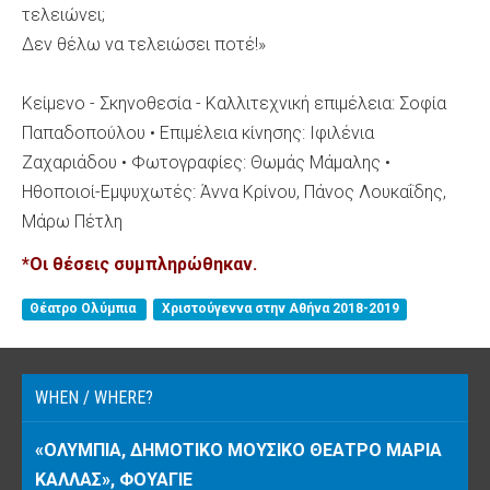
τελειώνει;
Δεν θέλω να τελειώσει ποτέ!»
Κείμενο - Σκηνοθεσία - Καλλιτεχνική επιμέλεια: Σοφία
Παπαδοπούλου • Επιμέλεια κίνησης: Ιφιλένια
Ζαχαριάδου • Φωτογραφίες: Θωμάς Μάμαλης •
Ηθοποιοί-Εμψυχωτές: Άννα Κρίνου, Πάνος Λουκαΐδης,
Μάρω Πέτλη
*Οι θέσεις συμπληρώθηκαν.
Θέατρο Ολύμπια
Χριστούγεννα στην Αθήνα 2018-2019
WHEN / WHERE?
«ΟΛΎΜΠΙΑ, ΔΗΜΟΤΙΚΌ ΜΟΥΣΙΚΌ ΘΈΑΤΡΟ ΜΑΡΊΑ
ΚΆΛΛΑΣ», ΦΟΥΑΓΙΈ