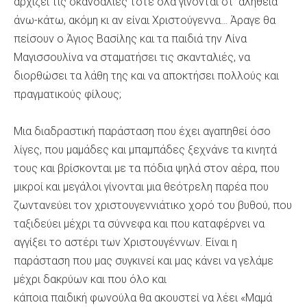
αρχίζει τις σκανδαλιές τότε όλα γίνονται στ’ αλήθεια
άνω-κάτω, ακόμη κι αν είναι Χριστούγεννα… Άραγε θα
πείσουν ο Άγιος Βασίλης και τα παιδιά την Λίνα
Μαγισσουλίνα να σταματήσει τις σκανταλιές, να
διορθώσει τα λάθη της και να αποκτήσει πολλούς και
πραγματικούς φίλους;
Μια διαδραστική παράσταση που έχει αγαπηθεί όσο
λίγες, που μαμάδες και μπαμπάδες ξεχνάνε τα κινητά
τους και βρίσκονται με τα πόδια ψηλά στον αέρα, που
μικροί και μεγάλοι γίνονται μια θεότρελη παρέα που
ζωντανεύει τον χριστουγεννιάτικο χορό του βυθού, που
ταξιδεύει μέχρι τα σύννεφα και που καταφέρνει να
αγγίξει το αστέρι των Χριστουγέννων. Είναι η
παράσταση που μας συγκινεί και μας κάνει να γελάμε
μέχρι δακρύων και που όλο και
κάποια παιδική φωνούλα θα ακουστεί να λέει «Μαμά