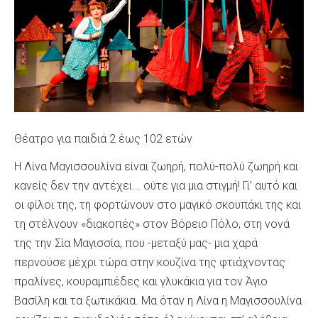
Θέατρο για παιδιά 2 έως 102 ετών
Η Λίνα Μαγισσουλίνα είναι ζωηρή, πολύ-πολύ ζωηρή και
κανείς δεν την αντέχει... ούτε για μια στιγμή! Γι’ αυτό και
οι φίλοι της, τη φορτώνουν στο μαγικό σκουπάκι της και
τη στέλνουν «διακοπές» στον Βόρειο Πόλο, στη νονά
της την Σία Μαγισσία, που -μεταξύ μας- μια χαρά
περνούσε μέχρι τώρα στην κουζίνα της φτιάχνοντας
πραλίνες, κουραμπιέδες και γλυκάκια για τον Άγιο
Βασίλη και τα ξωτικάκια. Μα όταν η Λίνα η Μαγισσουλίνα