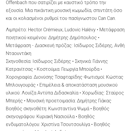
Offenbach που σατιρίζει με καυστικό τρόπο την
εξουσία. Μια πικάντικη μουσική κωμωδία, σπιντάτη όσο
και οι κολασμένοι ρυθμοί του πασίγνωστου Can Can.
Λιμπρέτο: Hector Crémieux, Ludovic Halévy • Μετάφραση
ποιητικού κειμένου: Δημήτρης Δημόπουλος •
Μετάφραση - Διασκευή πρόζας: Ισίδωρος Σιδέρης, Ανθή
Νταουντάκη
Σκηνοθεσία: Ισίδωρος Σιδέρης • Σκηνικά: Γιάννης
Κατρανίτσας • Κοστούμια: Γεωργία Μπούρδα •
Χορογραφία: Διονύσης Τσαφταρίδης Φωτισμοί: Κώστας
Μπλουγουράς • Επιμέλεια & αποκατάσταση μουσικού
υλικού: Λουίζα Αντύπα Διδασκαλία • Χορωδίας: Σταύρος
Μπερής • Μουσική προετοιμασία: Δημήτρης Γιάκας
Βοηθός σκηνοθέτη: Κωνσταντίνα Ψωμά • Βοηθός
σκηνογράφου: Κυριακή Νασιούλα • Βοηθός
ενδυματολόγου: Χριστίνα Τσουτσουλίγα • Βοηθός