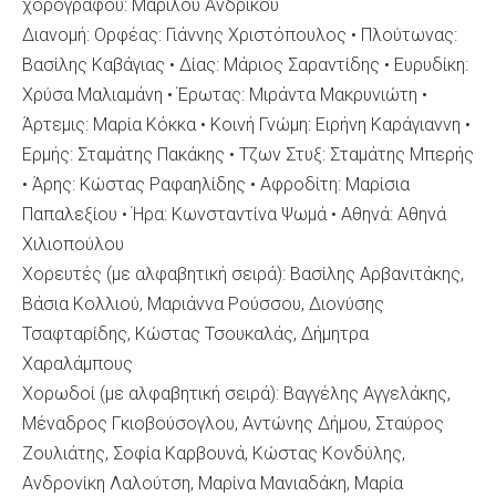
χορογράφου: Μαριλού Ανδρίκου
Διανομή: Ορφέας: Γιάννης Χριστόπουλος • Πλούτωνας:
Βασίλης Καβάγιας • Δίας: Μάριος Σαραντίδης • Ευρυδίκη:
Χρύσα Μαλιαμάνη • Έρωτας: Μιράντα Μακρυνιώτη •
Άρτεμις: Μαρία Κόκκα • Κοινή Γνώμη: Ειρήνη Καράγιαννη •
Ερμής: Σταμάτης Πακάκης • Τζων Στυξ: Σταμάτης Μπερής
• Άρης: Κώστας Ραφαηλίδης • Αφροδίτη: Μαρίσια
Παπαλεξίου • Ήρα: Κωνσταντίνα Ψωμά • Αθηνά: Αθηνά
Χιλιοπούλου
Χορευτές (με αλφαβητική σειρά): Βασίλης Αρβανιτάκης,
Βάσια Κολλιού, Μαριάννα Ρούσσου, Διονύσης
Τσαφταρίδης, Κώστας Τσουκαλάς, Δήμητρα
Χαραλάμπους
Χορωδοί (με αλφαβητική σειρά): Βαγγέλης Αγγελάκης,
Μέναδρος Γκιοβούσογλου, Αντώνης Δήμου, Σταύρος
Ζουλιάτης, Σοφία Καρβουνά, Κώστας Κονδύλης,
Ανδρονίκη Λαλούτση, Μαρίνα Μανιαδάκη, Μαρία